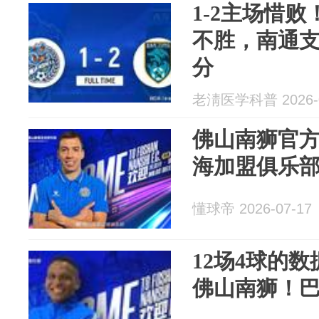
1-2主场惜
不胜，南通
分
老淸医学科普 2026-0
佛山南狮官
海加盟俱乐
懂球帝 2026-07-17
12场4球的
佛山南狮！