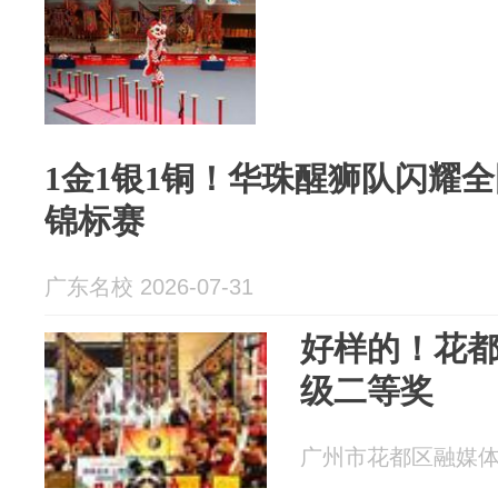
1金1银1铜！华珠醒狮队闪耀
锦标赛
广东名校 2026-07-31
好样的！花
级二等奖
广州市花都区融媒体中心