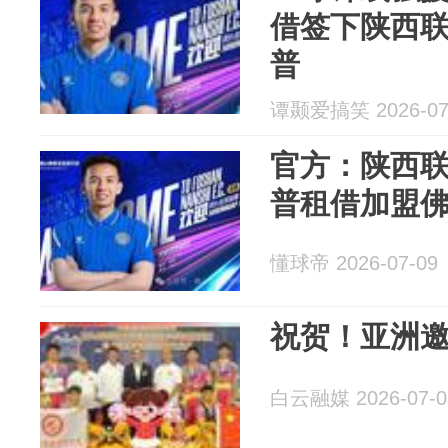
借签下陕西
普
谭颞爱搞笑 2026-07
官方：陕西
普租借加盟
懂球帝 2026-07-09
祝贺！亚洲
白云融媒 2026-07-0