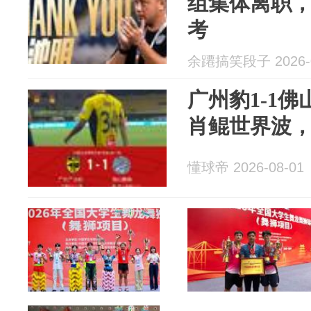
组集体离职
考
余蹮搞笑段子 2026-0
广州豹1-1
肖鲲世界波
懂球帝 2026-08-01