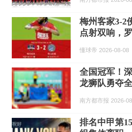
梅州客家3-
点射双响，
懂球帝 2026-08-08
全国冠军！
龙狮队勇夺
南方都市报 2026-08
排名中甲第1