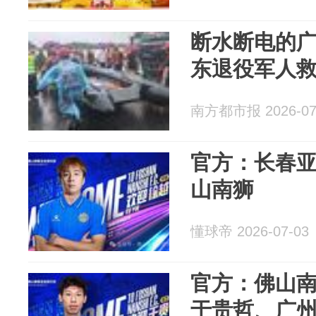
断水断电的
东退役军人救
南方都市报 2026-07
官方：长春
山南狮
懂球帝 2026-07-03
官方：佛山
于贵哲、广