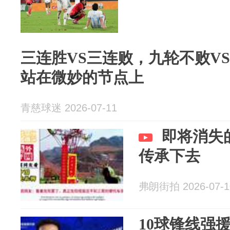
三连胜VS三连败，九轮不败V
站在微妙的节点上
青慈球迷 2026-07-11
即将消失
传承下去
弗朗街拍 2026-07-1
10球锋线强