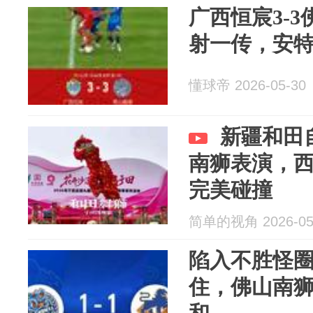
广西恒宸3-
射一传，安
懂球帝 2026-05-30
新疆和田
南狮表演，
完美碰撞
简单的视角 2026-05
陷入不胜怪
住，佛山南