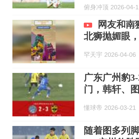
俯身冲顶 2026-04-1
网友和南
北狮抛媚眼
罕天宇 2026-04-06
广东广州豹3
门，韩轩、
懂球帝 2026-03-21
随着图多列脚