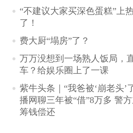
“不建议大家买深色蛋糕”上
了！
费大厨“塌房”了？
万万没想到一场熟人饭局，
车？给娱乐圈上了一课
紫牛头条｜“我爸被‘崩老头’
播网聊三年被“借”8万多 警
筹钱偿还