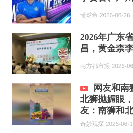
懂球帝 2026-06-26
2026年广
昌，黄金柰
南方都市报 2026-06
网友和南
北狮抛媚眼
友：南狮和
狮更憨
奇妙观探 2026-06-1