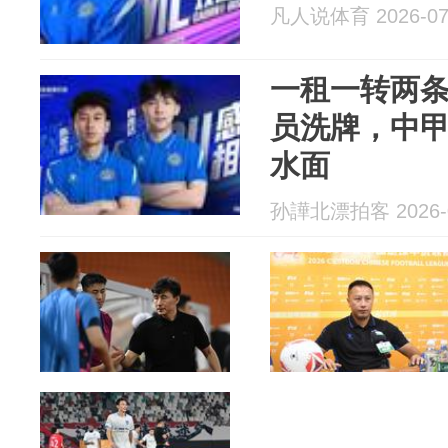
凡人说体育 2026-07
一租一转两
员洗牌，中
水面
孙譁北漂拍客 2026-0