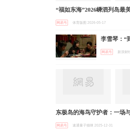
“福如东海”2026嵊泗列岛
网易号
体育版图 2026-05-17
李雪琴：“
网易号
新浪财经 
东极岛的海鸟守护者：一场
网易号
速通量子猫咪 2025-12-31