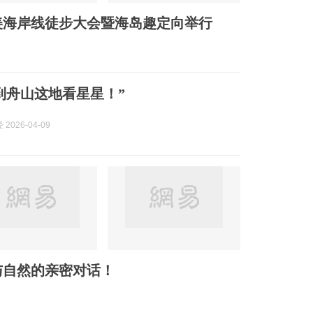
最美海岸线徒步大会暨海岛趣定向举行
到舟山这地看星星！”
2026-04-09
与自然的亲密对话！