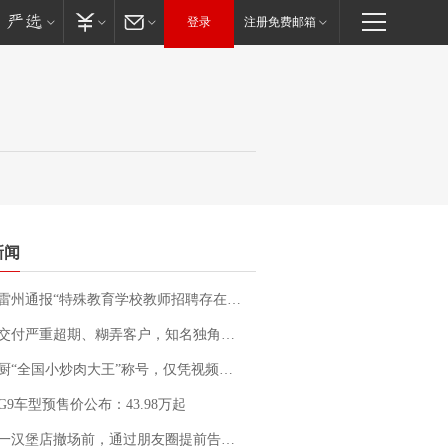
登录
注册免费邮箱
新闻
通报“特殊教育学校教师招聘存在违规行为”：已启动问责程序 副校长被停职
期、糊弄客户，知名独角兽车企创始人回应：都没证据，将依法采取措施，“本人长期与美国交管局保持沟通，对方表示肯定”
“全国小炒肉大王”称号，仅凭视频评出？中国烹饪协会回应
G9车型预售价公布：43.98万起
撤场前，通过朋友圈提前告知逐一退费，有顾客仅剩1元也全被退回，分文不少；顾客：言而有信，让人感动