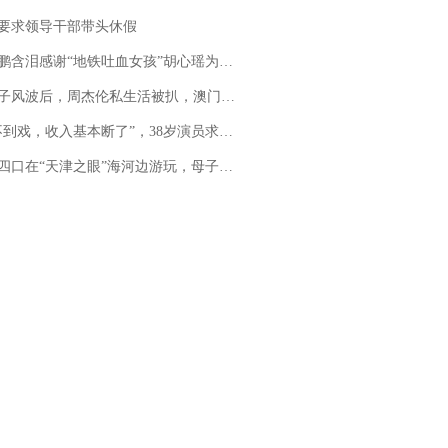
要求领导干部带头休假
地铁吐血女孩”胡心瑶为嫣然天使捐99999元：这份捐赠太沉重，尊重其捐赠意愿，个人向胡心瑶和她的病友之家各捐赠99999元
风波后，周杰伦私生活被扒，澳门输10亿传闻早已经水落石出
，收入基本断了”，38岁演员求职景区NPC：工作量断崖式下跌，留给我试错的时间不多了
四口在“天津之眼”海河边游玩，母子俩不幸溺亡