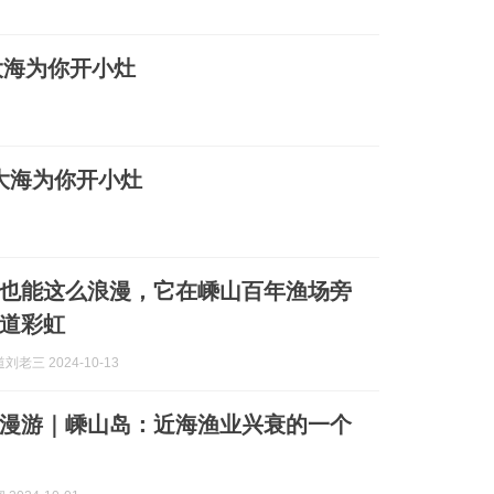
 大海为你开小灶
 大海为你开小灶
也能这么浪漫，它在嵊山百年渔场旁
一道彩虹
老三 2024-10-13
漫游｜嵊山岛：近海渔业兴衰的一个