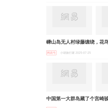
嵊山岛无人村绿藤缠绕，花
网易号
小胡旅行家 2025-07-25
中国第一大群岛藏了个宫崎