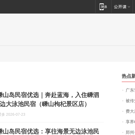
热点
广东雷州
7月嵊山岛民宿优选｜奔赴蓝海，入住嵊泗
被传交付严重超
边大泳池民宿（嵊山枸杞景区店）
费大厨
 2026-07-23
享界
7月嵊山岛民宿优选：享往海景无边泳池民
郑州一汉堡店