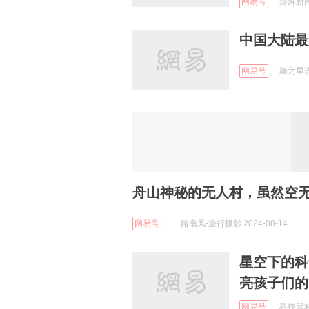
网易号
澎湃新闻 
中国大陆最
网易号
颖之星语 
舟山神秘的无人村，虽然空
网易号
一路南风-旅行摄影 2024-08-14
星空下的科
亮孩子们的
网易号
科技武林门