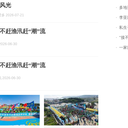
风光
多地
 2026-07-21
李亚鹏含泪感谢“
私生子
不赶渔汛赶“潮”流
“接不到戏
026-06-30
一家
不赶渔汛赶“潮”流
2026-06-30