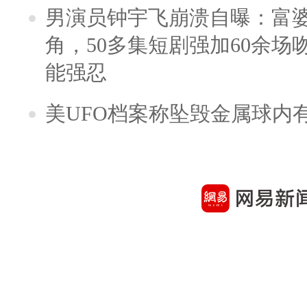
男演员钟宇飞崩溃自曝：富
角，50多集短剧强加60余场吻戏
能强忍
美UFO档案称坠毁金属球内