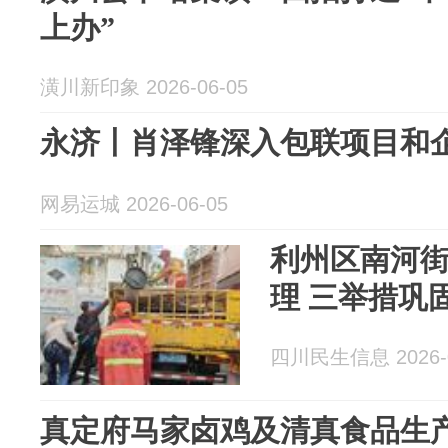
上办”
潢川新印象 2026-06-05
永济丨肖泽锋深入包联项目和
网易运城 2026-06-05
利州区南河
理 三举措巩
四川民生信息 2026-0
真定府马家卤鸡及清真食品生