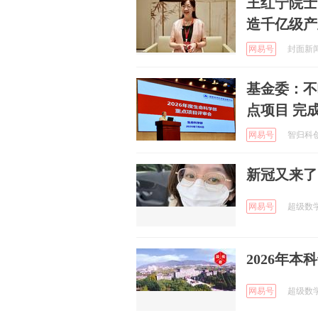
王红宁院士
造千亿级产
网易号
封面新闻 
基金委：不
点项目 完
网易号
智归科创中
新冠又来了
网易号
超级数学建
2026年本
网易号
超级数学建