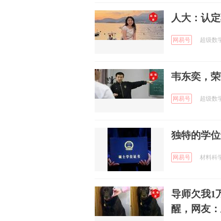
人大：认定
网易号
超级数学建
韦东奕，荣
网易号
超级数学建
独特的学位
网易号
材料科学与
导师欠我1
醒，网友：