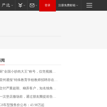
登录
注册免费邮箱
新闻
“全国小炒肉大王”称号，仅凭视频评出？中国烹饪协会回应
通报“特殊教育学校教师招聘存在违规行为”：已启动问责程序 副校长被停职
期、糊弄客户，知名独角兽车企创始人回应：都没证据，将依法采取措施，“本人长期与美国交管局保持沟通，对方表示肯定”
撤场前，通过朋友圈提前告知逐一退费，有顾客仅剩1元也全被退回，分文不少；顾客：言而有信，让人感动
G9车型预售价公布：43.98万起