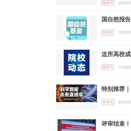
网易号
超级数学建
国自然报告
网易号
生物学霸 
这所高校成
网易号
中国远程
特别推荐｜2
网易号
集智俱乐部
评审结束！