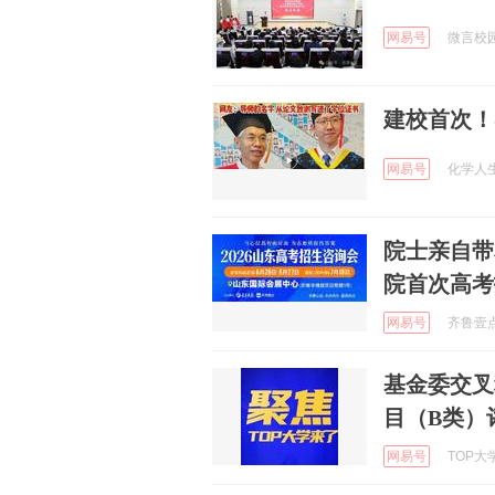
网易号
微言校园 
建校首次！
网易号
化学人生 
院士亲自带
院首次高考
网易号
齐鲁壹点 
基金委交叉
目（B类）
网易号
TOP大学