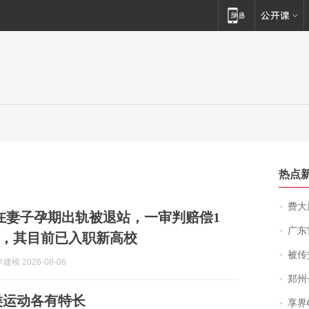
热点
费大厨
后在妻子孕期出轨被退站，一审判赔偿1
广东雷州
，其目前已入职新高校
被传交付严重超
模 2026-08-06
郑州一汉堡店
类运动各有特长
享界