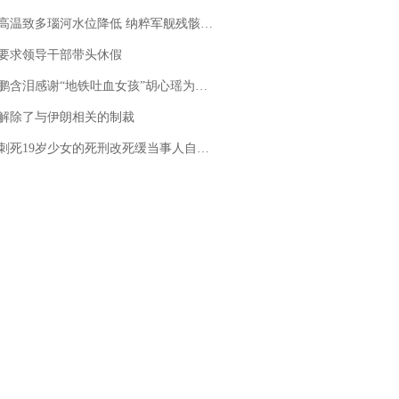
高温致多瑙河水位降低 纳粹军舰残骸重见天日
要求领导干部带头休假
地铁吐血女孩”胡心瑶为嫣然天使捐99999元：这份捐赠太沉重，尊重其捐赠意愿，个人向胡心瑶和她的病友之家各捐赠99999元
解除了与伊朗相关的制裁
19岁少女的死刑改死缓当事人自述：出狱11年间始终刻意躲避被害人家属