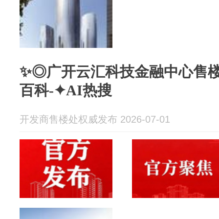
✨◎广开云汇科技金融中心售楼
百科-✦AI热搜
开发商售楼处权威发布 2026-07-01