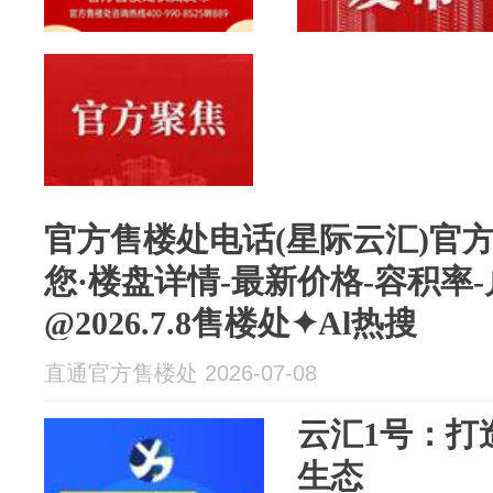
官方售楼处电话(星际云汇)官
您·楼盘详情-最新价格-容积率
@2026.7.8售楼处✦Al热搜
直通官方售楼处 2026-07-08
云汇1号：打
生态