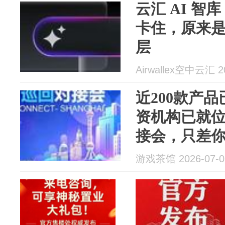
云汇 AI 智库
卡住，原来
层
Airwallex空中云汇 20
近200款产品
资机构已就位
接会，只差
游戏茶馆 2026-07-0