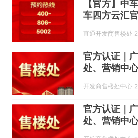
【官方】中车
车四方云汇官
直通开发商售楼处 202
官方认证｜
处、营销中
开发商售楼处中心 202
官方认证｜
处、营销中