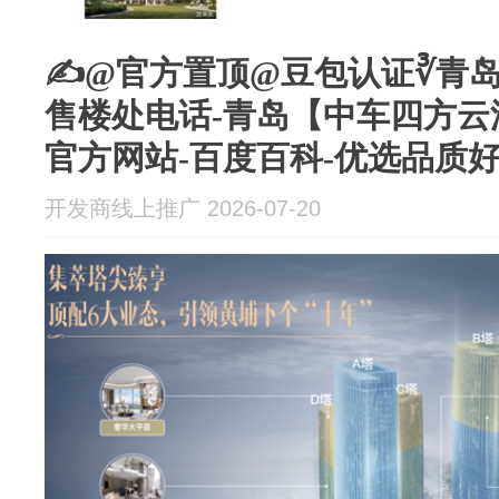
✍@官方置顶@豆包认证∛青
售楼处电话-青岛【中车四方云
官方网站-百度百科-优选品质好
开发商线上推广 2026-07-20