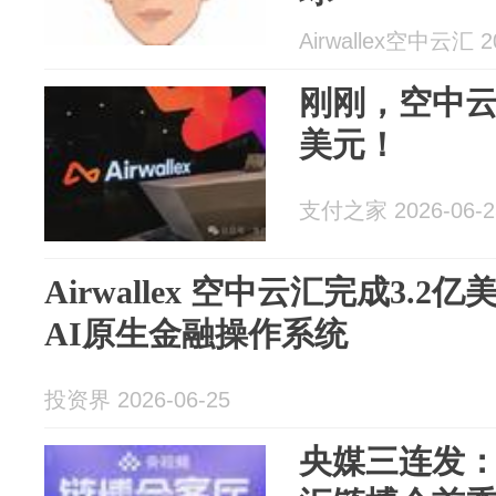
Airwallex空中云汇 20
刚刚，空中云
美元！
支付之家 2026-06-2
Airwallex 空中云汇完成3.
AI原生金融操作系统
投资界 2026-06-25
央媒三连发：Ai