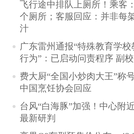
飞行途中排队上厕所！乘客：
个厕所；客服回应：并非每
汁
广东雷州通报“特殊教育学校
行为”：已启动问责程序 副
费大厨“全国小炒肉大王”称
中国烹饪协会回应
台风“白海豚”加强！中心附近
最新研判