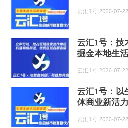
云汇1号 2026-07-2
云汇1号：技
掘金本地生
云汇1号 2026-07-2
云汇1号：以
体商业新活
云汇1号 2026-07-2