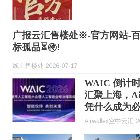
广报云汇售楼处※-官方网站-
标孤品⏳㊕!
线上售楼处 2026-07-17
WAIC 倒计
汇聚上海，Air
凭什么成为
Airwallex空中云汇 20