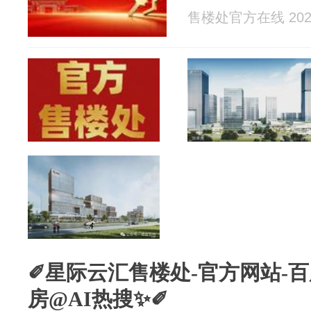
售楼处官方在线 2026
✐星际云汇售楼处-官方网站-百
房@AI热搜✨✐