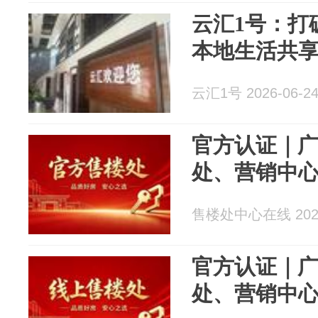
云汇1号：打
本地生活共
云汇1号 2026-06-2
官方认证｜
处、营销中
售楼处中心在线 2026
官方认证｜
处、营销中