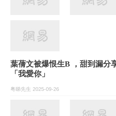
葉蒨文被爆恨生B ，甜到漏分
「我愛你」
粤睇先生 2025-09-26