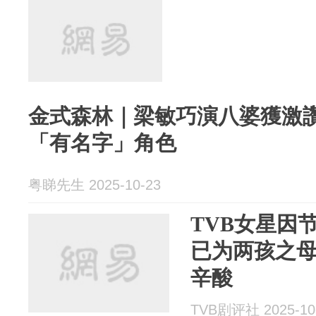
金式森林｜梁敏巧演八婆獲激
「有名字」角色
粤睇先生 2025-10-23
TVB女星因
已为两孩之
辛酸
TVB剧评社 2025-10