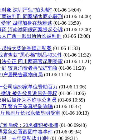
对象 深圳严惩“拍头帮”
(01-06 14:04)
产商被判刑 同案销售商亦获刑
(01-06 14:00)
日受审 四罪加身在劫难逃
(01-06 13:59)
假药 河南濮阳假药案提起公诉
(01-06 12:00)
杀人广西一派出所所长被判刑
(01-06 12:00)
一起特大柴油香烟走私案
(01-06 11:33)
省查获"黑心棉"制品4931件
(01-06 11:32)
司法公正 四川两高官昆明受审
(01-06 11:21)
庭 较真消费者再“战”车商
(01-06 11:20)
19户居民告赢物价局
(01-06 11:16)
一公司骗58家单位赞助百万
(01-06 11:06)
告撤诉 被告欲反诉原告侵权
(01-06 11:06)
政府后被评为不称职公务员
(01-06 10:59)
80万 警方三条真经防诈骗
(01-06 10:37)
法厅原副厅长张永敏昆明受审
(01-06 10:13)
大矿难后续：20名嫌犯被批捕
(01-06 09:48)
导紧急处置西固中毒事件
(01-06 09:34)
果：去年查私盐410吨
(01-06 09:31)