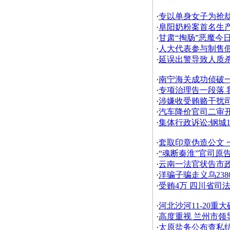
·
专以单身女子为抢劫
·
阜阳奶粉案首名生
·
甘肃“掏肠”恶魔今
·
人大代表参与制售
·
延误出警导致人质
·
南宁海关成功侦破
·
专项治理告一段落 我
·
涉嫌收受贿赂干扰
·
汽车降价官司二审开
·
集体行政诉讼:钢城
·
套取印章伪造公文 
·
“魂断秦淮”官司原
·
云南一法官状告市
·
洋骗子骗走义乌23
·
受贿4万 四川省司
·
河北沙河11-20重
·
高度重视 兰州市领
·
太原盐务公布查私结