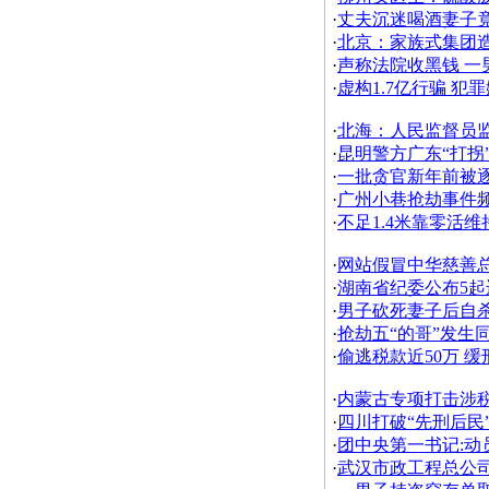
·
丈夫沉迷喝酒妻子
·
北京：家族式集团造5
·
声称法院收黑钱 一
·
虚构1.7亿行骗 
·
北海：人民监督员监
·
昆明警方广东“打拐
·
一批贪官新年前被
·
广州小巷抢劫事件频
·
不足1.4米靠零活
·
网站假冒中华慈善
·
湖南省纪委公布5
·
男子砍死妻子后自
·
抢劫五“的哥”发生
·
偷逃税款近50万 
·
内蒙古专项打击涉税
·
四川打破“先刑后民
·
团中央第一书记:
·
武汉市政工程总公司