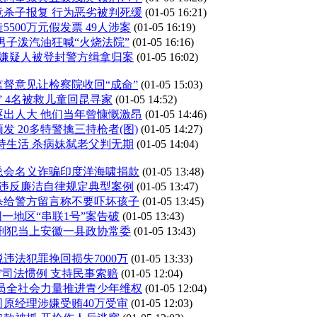
竟杀子报复 行为恶劣被判死缓
(01-05 16:21)
500万元假发票 49人涉案
(01-05 16:19)
男子泼汽油狂喊“火烧法院”
(01-05 16:16)
犯罪嫌疑人被登封警方缉拿归案
(01-05 16:02)
督意见让检察院收回“成命”
(01-05 15:03)
” 4名被救儿童回昆寻家
(01-05 14:52)
逐出人大 他们当年曾慷慨激昂
(01-05 14:46)
发 20多特警擒三持枪者(图)
(01-05 14:27)
维持生活 杀病妹弑老父判无期
(01-05 14:04)
总会名义诈骗印度洋海啸捐款
(01-05 13:48)
起违反廉洁自律规定典型案例
(01-05 13:47)
杀给警方留言称不要吓坏孩子
(01-05 13:45)
同一地区“串联1号”案告破
(01-05 13:43)
缓刑犯当上安徽一县政协常委
(01-05 13:43)
违法犯罪挽回损失7000万
(01-05 13:33)
”司法惯例 支持民事索赔
(01-05 12:04)
动员全社会力量推进青少年维权
(01-05 12:04)
原经理涉嫌受贿40万受审
(01-05 12:03)