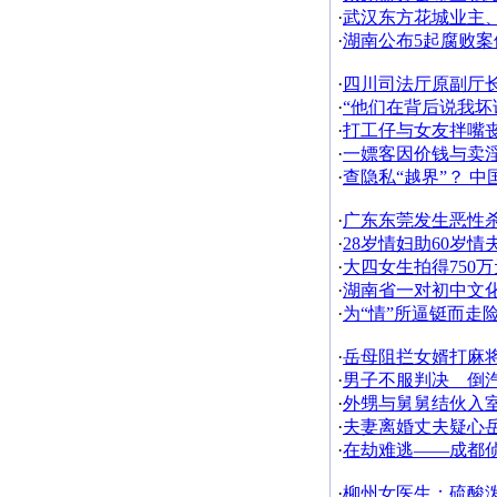
·
武汉东方花城业主
·
湖南公布5起腐败案
·
四川司法厅原副厅
·
“他们在背后说我坏话
·
打工仔与女友拌嘴
·
一嫖客因价钱与卖
·
查隐私“越界”？ 
·
广东东莞发生恶性
·
28岁情妇助60岁
·
大四女生拍得750
·
湖南省一对初中文
·
为“情”所逼铤而走
·
岳母阻拦女婿打麻将
·
男子不服判决 倒汽
·
外甥与舅舅结伙入
·
夫妻离婚丈夫疑心
·
在劫难逃——成都
·
柳州女医生：硫酸泼