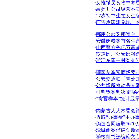
·
女推销员食物中毒
·
富婆开公司经营不善
·
17岁初中生在女生
·
广告承诺难兑现 
·
挪用公款又挪资金 
·
安徽奶粉案首名生产
·
山西警方称亿万富
·
铁道部、公安部将
·
浙江东阳一村委会
·
顾客冬季逛商场要
·
公安交通联手查处
·
公共场所抢劫杀人
·
杜邦锅案判决 商
·
“贪官样本”统计显示
·
内蒙古人大常委会
·
收取“办事费”不办
·
伪造合同骗取7670万
·
沈城命案侦破创新高 
·
学校邮书选编论文 