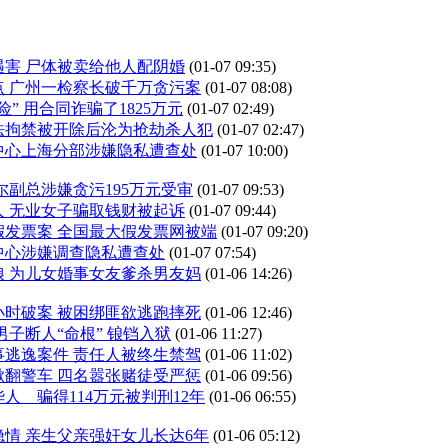
遇害 尸体被卖给他人配阴婚
(01-07 09:35)
点 广州一检察长破千万贪污案
(01-07 08:08)
” 用合同诈骗了1825万元
(01-07 02:49)
法拘禁被开除后沦为抢劫杀人犯
(01-07 02:47)
中心上海分部涉嫌隐私遭查处
(01-07 10:00)
尔副总涉嫌贪污195万元受审
(01-07 09:53)
 无业女子骗取钱财被起诉
(01-07 09:44)
元假发票案 全国最大假发票网被端
(01-07 09:20)
中心涉嫌调查隐私遭查处
(01-07 07:54)
娘 为儿女婚事女友爹杀男友妈
(01-06 14:26)
小时破案 被困绑匪欲逃跑摔死
(01-06 12:46)
男子断人“命根” 锒铛入狱
(01-06 11:27)
事逃逸案件 责任人被终生禁驾
(01-06 11:02)
掀翻警车 四名嚣张赌徒受严惩
(01-06 09:56)
人 骗得114万元被判刑12年
(01-06 06:55)
情 亲生父亲强奸女儿长达6年
(01-06 05:12)