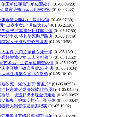
、施工单位和监理单位遭处罚
(01-06 09:29)
例 贪官受贿百余万用来跑官
(01-06 07:43)
长张永敏受贿4万元昆明受审
(01-06 07:39)
” 13岁少女1个月纵火16起
(01-05 21:30)
丧失理智 将其掐死后肢解尸体
(01-05 17:50)
淫女起争执 将其杀死抛尸路边
(01-05 17:49)
中国首家女子维权中心被调查
(01-05 13:58)
杀人案件 六口之家被杀死一半
(01-05 13:01)
情夫强奸智障少女 二人分别领刑
(01-05 12:52)
万元艺术品 主管单位调查内情
(01-05 12:07)
化夫妻开地下钱庄卷款2亿外逃
(01-05 10:34)
险 大学生绑架杀害11岁堂弟
(01-05 10:10)
被砍死 浴池上演“警匪片”
(01-05 06:53)
油扬言放火烧法院被刑拘(图)
(01-05 04:24)
室抢劫 被追赶扔出现金仍难逃
(01-05 00:52)
岳父捣鬼 娘家安炸药二死三伤
(01-05 00:47)
侦破特大制售假发票案纪实
(01-05 19:02)
同事致其五级残疾 领刑14年
(01-05 16:28)