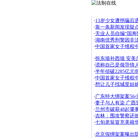
更多新闻
·
13岁少女遭拐骗后
·
靠一条新闻发现疑
·
无业人员自编“国寿险
·
湖南优秀刑警因非
·
中国首家女子维权
·
拆东墙补西墙 安美
·
谎称自己是领导情人
·
半年侦破2285亿
·
中国首家女子维权
·
想让儿子找城里姑
·
广东特大绑架案56
·
妻子与人有染 广西
·
兰州市破获48起肇
·
吉林：围攻警察还
·
七旬老翁冒充美籍华
·
北京假绑架案曝出隐