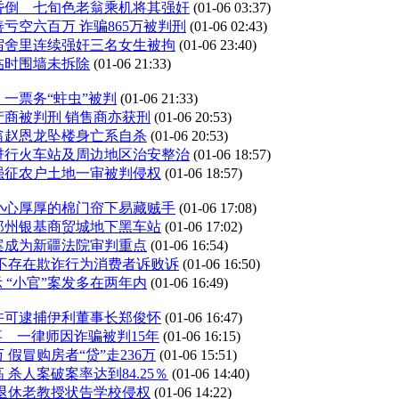
昏倒 七旬色老翁乘机将其强奸
(01-06 03:37)
亏空六百万 诈骗865万被判刑
(01-06 02:43)
宿舍里连续强奸三名女生被拘
(01-06 23:40)
临时围墙未拆除
(01-06 21:33)
一票务“蛀虫”被判
(01-06 21:33)
商被判刑 销售商亦获刑
(01-06 20:53)
翁赵恩龙坠楼身亡系自杀
(01-06 20:53)
进行火车站及周边地区治安整治
(01-06 18:57)
强征农户土地一审被判侵权
(01-06 18:57)
小心厚厚的棉门帘下易藏贼手
(01-06 17:08)
郑州银基商贸城地下黑车站
(01-06 17:02)
案成为新疆法院审判重点
(01-06 16:54)
场不存在欺诈行为消费者诉败诉
(01-06 16:50)
 “小官”案发多在两年内
(01-06 16:49)
许可逮捕伊利董事长郑俊怀
(01-06 16:47)
事 一律师因诈骗被判15年
(01-06 16:15)
 假冒购房者“贷”走236万
(01-06 15:51)
杀人案破案率达到84.25％
(01-06 14:40)
退休老教授状告学校侵权
(01-06 14:22)