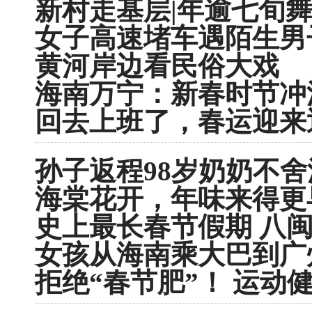
新村走基层|年逾七旬
女子高速堵车遇陌生男
黄河岸边看民俗大戏
海南万宁：新春时节冲
回去上班了，春运迎来
孙子返程98岁奶奶不
海棠花开，年味来得更
史上最长春节假期 八闽
女孩从海南乘大巴到广州
拒绝“春节肥”！ 运动