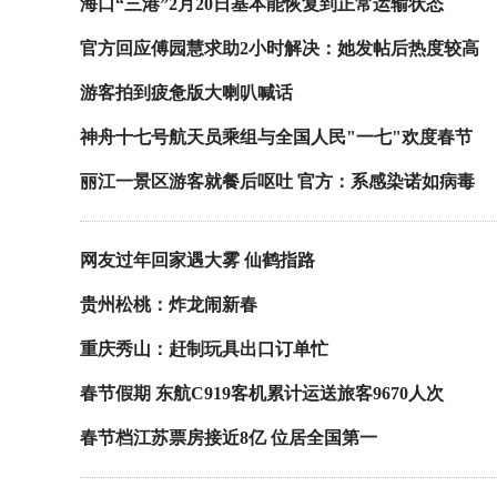
海口“三港”2月20日基本能恢复到正常运输状态
官方回应傅园慧求助2小时解决：她发帖后热度较高
游客拍到疲惫版大喇叭喊话
神舟十七号航天员乘组与全国人民"一七"欢度春节
丽江一景区游客就餐后呕吐 官方：系感染诺如病毒
网友过年回家遇大雾 仙鹤指路
贵州松桃：炸龙闹新春
重庆秀山：赶制玩具出口订单忙
春节假期 东航C919客机累计运送旅客9670人次
春节档江苏票房接近8亿 位居全国第一