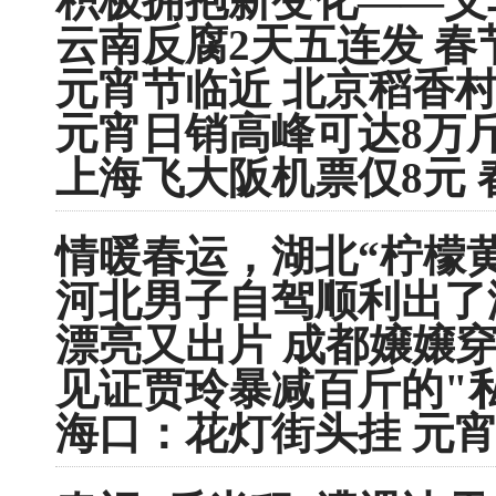
积极拥抱新变化——义
云南反腐2天五连发 春
元宵节临近 北京稻香
元宵日销高峰可达8万斤
上海飞大阪机票仅8元 
情暖春运，湖北“柠檬
河北男子自驾顺利出了
漂亮又出片 成都嬢嬢穿
见证贾玲暴减百斤的"
海口：花灯街头挂 元