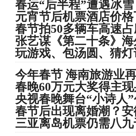
春运“后半程”遭遇冰雪
元宵节后机票酒店价格
春节拍50多辆车高速占
张艺谋《第二十条》海
玩游戏、包汤圆、猜灯
今年春节 海南旅游业
春晚60万元大奖得主现
央视春晚舞台“小诗人
春节后出现离婚潮？安
三亚离岛机票仍需八九