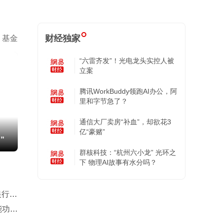
财经独家
基金
“六雷齐发”！光电龙头实控人被
立案
腾讯WorkBuddy领跑AI办公，阿
里和字节急了？
通信大厂卖房“补血”，却欲花3
亿“豪赌”
”
群核科技：“杭州六小龙” 光环之
下 物理AI故事有水分吗？
银行贷
能功