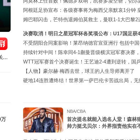
阿莫林上任首败！佩德罗双响，凯赛多凌空斩，切尔西
大胜AC米兰
阿根廷足协宣布：各级赛事将为梅西父亲默哀1分钟 
巴萨官方哀悼
姆巴耶闪击，芒特伤退姆伯莫救主，曼联1-1大巴黎2
戛然而止
决赛取消！明日之星冠军杯各奖项公布：U17国足获
赵松源夺MVP
不受阴阳合同案影响！莱昂纳德官宣亚洲行 包括中国
成都等地
持续针对中间！陈幸同4-1蒯曼晋级横滨冠军赛决赛
长崎
张本美和
WTT冠军赛首个决赛诞生！王艺迪2-4遭到逆转，国
包揽冠亚军
【人物】豪尔赫·梅西去世，球王的人生导师离开了
硬地14连胜遭终结！世界第一萨巴伦卡苦战出局，无
伦多站八强
NBA/CBA
0万
首次提名就能入选名人堂！森林
帅力挺戈贝尔：外界指责他实在