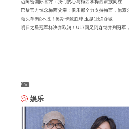
迈阿密国际官方：我们的心与梅西和梅西家族同在
巴黎官方悼念梅西父亲：俱乐部全力支持梅西，愿豪
安息
领头羊6轮不胜！奥斯卡致胜球 玉昆1比0蓉城
明日之星冠军杯决赛取消！U17国足阿森纳并列冠军
松源MVP
广告
娱乐