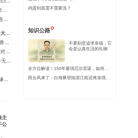
3-0
鸡蛋到底需不需要洗？
皇马
连胜
知识公路
4大奖
香港
不要刻意追求幸福，它
会是认真生活的礼物
，对阵
乒无缘
全方位解读！150年最强厄尔尼诺，如何影
响全球经济？
雨台风来了：白海豚登陆浙江前还将加强，
缘多
最需警惕的不是风而是暴
狼主
不公