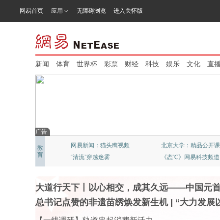
网易首页
应用
无障碍浏览
进入关怀版
新闻
体育
世界杯
彩票
财经
科技
娱乐
文化
直
广告
网易新闻：猫头鹰视频
北京大学：精品公开课
教
育
“清流”穿越迷雾
《态℃》网易科技频道
大道行天下丨以心相交，成其久远——中国元
总书记点赞的非遗苗绣焕发新生机
|
“大力发展