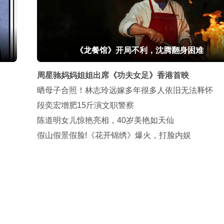
《龙餐馆》开局不利，沈腾翻身困难
周星驰妈妈姐姐出席《功夫女足》香港首映
晒母子合照！林志玲远嫁多年很多人依旧无法释怀
段奕宏增肥15斤演文职警察
陈道明女儿惊艳亮相，40岁美艳如天仙
假山假景假脸!《花开锦绣》爆火，打脸内娱