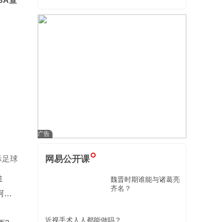
BA查
网易公开课
际足球
胜
魏晋时期谁能与诸葛亮
齐名？
阿森
近视手术人人都能做吗？