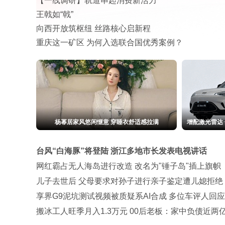
【一线调研】轨道串起消费新活力
王戟如“戟”
向西开放筑枢纽 丝路核心启新程
重庆这一矿区 为何入选联合国优秀案例？
杨幂居家风悠闲惬意 穿睡衣舒适感拉满
增配激光雷达 
台风“白海豚”将登陆 浙江多地市长发表电视讲话
网红霸占无人海岛进行改造 改名为"锤子岛"插上旗帜
儿子去世后 父母要求对孙子进行亲子鉴定遭儿媳拒绝
享界G9泥坑测试视频被质疑系AI合成 多位车评人回应
搬冰工人旺季月入1.3万元 00后老板：家中负债近两