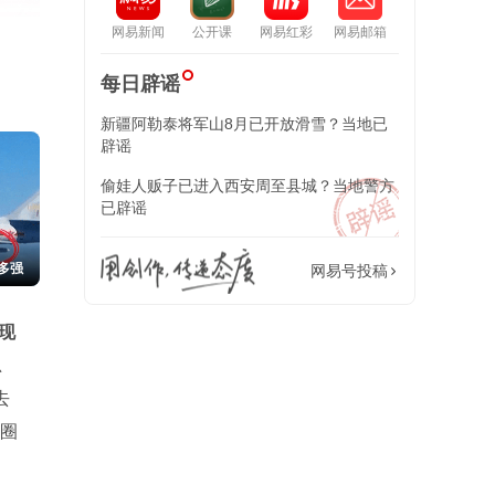
网易新闻
公开课
网易红彩
网易邮箱
每日辟谣
新疆阿勒泰将军山8月已开放滑雪？当地已
辟谣
偷娃人贩子已进入西安周至县城？当地警方
已辟谣
多强
网易号投稿
现
忍
去
1圈