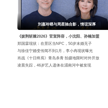
刘嘉玲晒与周星驰合影，情谊深厚
《披荆斩棘2026》官宣阵容，小沈阳、孙楠加盟
郑国霖现状：在景区当NPC，50岁未婚无子
与徐佳宁婚变传闻不到1月，李小冉现状曝光
肖战《十日终焉》青岛杀青 拍摄地限时对外开放
凌晨失踪，46岁艺人遗体在湄南河中被发现