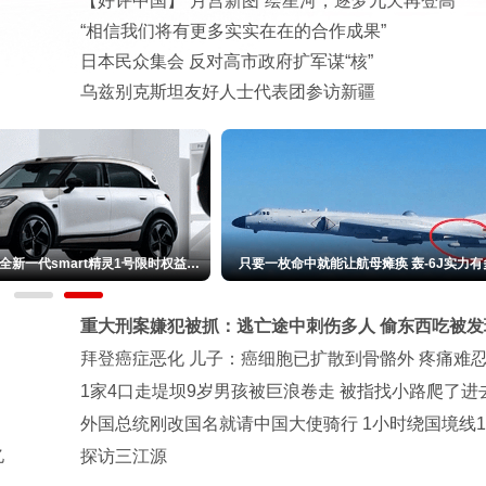
【好评中国】“月宫新图”绘星河，逐梦九天再登高
“相信我们将有更多实实在在的合作成果”
日本民众集会 反对高市政府扩军谋“核”
乌兹别克斯坦友好人士代表团参访新疆
全新一代smart精灵1号限时权益价
只要一枚命中就能让航母瘫痪 轰-6J实力有
14.99万起
重大刑案嫌犯被抓：逃亡途中刺伤多人 偷东西吃被发
拜登癌症恶化 儿子：癌细胞已扩散到骨骼外 疼痛难
1家4口走堤坝9岁男孩被巨浪卷走 被指找小路爬了进
外国总统刚改国名就请中国大使骑行 1小时绕国境线
亿
探访三江源