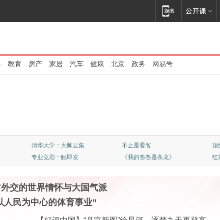
播
教育
房产
家居
汽车
健康
北京
政务
网易号
清华大学：大师云集
不止是看客
顶
专业竞彩一触即发
《我的爸爸是条龙》
红
首外交的世界情怀与大国气派
以人民为中心的体育事业”