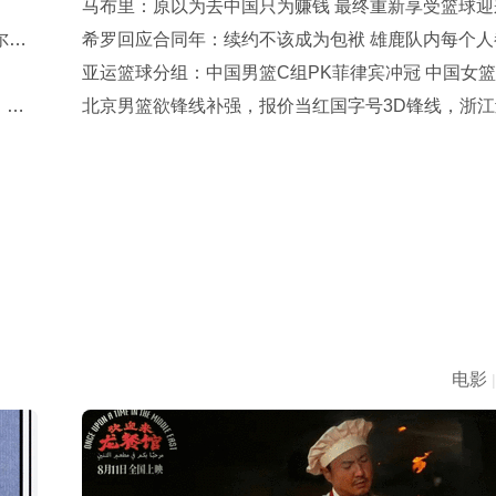
马布里：原以为去中国只为赚钱 最终重新享受篮球迎
尔赫
生救赎
希罗回应合同年：续约不该成为包袱 雄鹿队内每个人
着一口气
亚运篮球分组：中国男篮C组PK菲律宾冲冠 中国女篮
，赵
剑指卫冕
北京男篮欲锋线补强，报价当红国字号3D锋线，浙江
两队争抢！
电影
|