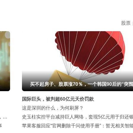
股票
|
买不起房子、股票涨70％，一个韩国90后的“突围
国际巨头，被判超60亿元天价罚款
这是深圳的什么，为何刷屏？
，福
史玉柱实控平台减持巨人网络，套现5亿元用于归还
事
款
苹果客服回应“官网删除千问使用手册”：暂无相关智