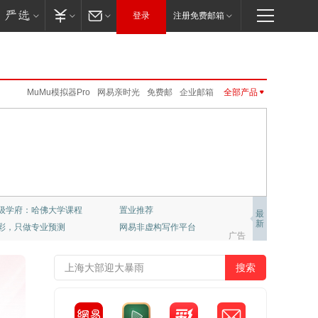
登录
注册免费邮箱
MuMu模拟器Pro
网易亲时光
免费邮
企业邮箱
全部产品
UU加速器
邮箱大师
公正邮
伏羲
VIP邮箱
LOFTER
新闻客户端
公开课
云音乐
网易云游戏
网易味央
新闻客户端
网易红彩
公开课
网易游戏
网易红彩
大神社区
CC语音
严选
云课堂
免费邮
VIP邮箱
企业邮箱
邮箱大师
卡搭编程
UU远程
严选
公正邮
云课堂
CC语音
LOFTER
UU加速器
UU远程
网易亲时光
伏羲
云音乐
大神社区
网易云游戏
千千壁纸
级学府：哈佛大学课程
置业推荐
最
新
彩，只做专业预测
网易非虚构写作平台
梦幻西游
大话2
梦幻西游手游
阴阳师
广告
倩女幽魂手游
大话西游3
新倩女幽魂
大唐无双
率士之滨
哈利波特.魔法觉醒
天下手游
明日之后
逆水寒
永劫无间
一梦江湖
第五人格