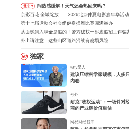
闷热感缓解！天气还会热回来吗？
北京
京彩百花 全城绽放——2026北京仲夏电影嘉年华活
第十七届运动会社会组健身操舞比赛圆满举办
从面试到入职全是假的！警方破获一起虚假招工诈骗
外出请注意！这些山区道路沿线有崩塌风险
独家
why星人
建议压缩科学家规模，人多
内卷
号外
耐克“收权运动”：一场针对
商的产业链价值重估
网易财经智库