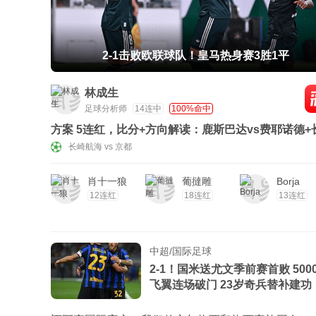
2-1击败欧联球队！皇马热身赛3胜1平
林成生
足球分析师
14连中
100%命中
方案 5连红，比分+方向解读：鹿斯巴达vs费耶诺德+
航海vs京都
长崎航海 vs 京都
肖十一狼
葡撻雕
Borja
12连红
18连红
13连红
中超/国际足球
2-1！国米送尤文季前赛首败 500
飞翼连场破门 23岁奇兵替补建功