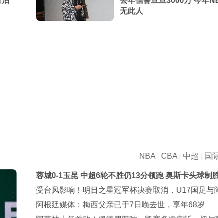
背后
去年信誓旦旦3000万 今年N
无此人
NBA
CBA
中超
国
|
|
|
蓉城0-1玉昆 中超6轮不胜仍13分领跑 奥斯卡头球制
受台风影响！明日之星冠军杯决赛取消，U17国足与
纳并列冠军
阿根廷媒体：梅西父亲已于7日晚去世，享年68岁