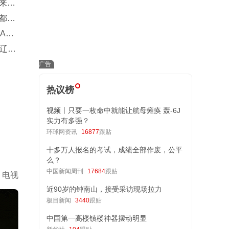
来人
都憋
A组
辽宁
热议榜
视频丨只要一枚命中就能让航母瘫痪 轰-6J
实力有多强？
环球网资讯
16877
跟贴
十多万人报名的考试，成绩全部作废，公平
么？
中国新闻周刊
17684
跟贴
电视
近90岁的钟南山，接受采访现场拉力
极目新闻
3440
跟贴
中国第一高楼镇楼神器摆动明显