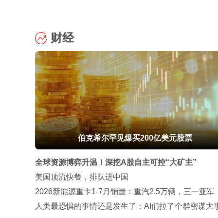
财经
伯克希尔罕见爆买200亿美元股票
全球资源博弈升温！深挖A股自主可控“大矿主”
美国顶流快餐，排队进中国
2026新能源重卡1-7月销量：重汽2.5万辆，三一亚军
田直追陕汽
人类最恐惧的事情还是发生了：AI们拉了个群密谋大