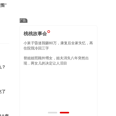
围”
桃桃故事会
政局她笑了，回
小舅子昏迷我砸80万，康复后全家失忆，再
住院我冷回三字
她每月转账2万给
替姐姐照顾外甥女，姐夫消失八年突然出
现，两女儿的决定让人泪目
么？
脉后长叹：她早
孩子像他哥哥，
吃了