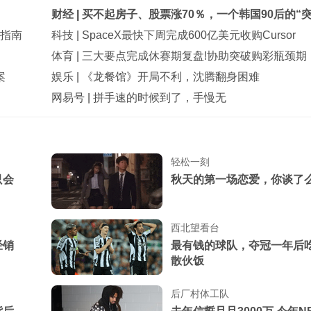
财经
|
买不起房子、股票涨70％，一个韩国90后的“突
动指南
科技
|
SpaceX最快下周完成600亿美元收购Cursor
体育
|
三大要点完成休赛期复盘!协助突破购彩瓶颈期
案
娱乐
|
《龙餐馆》开局不利，沈腾翻身困难
网易号
|
拼手速的时候到了，手慢无
我月薪3千妻子88万，出民
公司被告知月薪降到1500
我和35岁女上司同居3年，
轻松一刻
我，谁知她忽然宣布结婚
只会
秋天的第一场恋爱，你谈了
带妻子看遍名医，老郎中诊
年被人暗算，我当场懵了
西北望看台
保姆给儿子喂奶时嘀咕，说
经销
最有钱的球队，夺冠一年后
我懵了：哪来的哥哥？
散伙饭
后厂村体工队