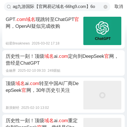
取消
GPT
.com域名
现跳转至ChatGPT
官
网，OpenAI疑似完成收购
硅星Breaknews
2026-03-02 17:18
历史性一刻！顶级
域名
ai
.com
定向到DeepSeek
官
网，
曾经是ChatGPT
金融界
2025-02-10 09:33
249跟贴
顶级
域名
ai
.com
转至中国AI厂商De
epSeek
官
网，30年历史引关注
新浪财经
2025-02-10 13:02
历史性一刻！顶级
域名
ai
.com
重定