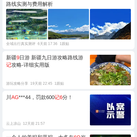
路线实测与费用解析
全域出行真实测评
6天前 17:36
1跟贴
新疆
9
日游 新疆九日游攻略路线游
记
攻略-详细实用版
游玩攻略分享
19天前 22:45
1跟贴
川
AG
***44，罚款600
记6
分！
云上凉山
12天前 21:57