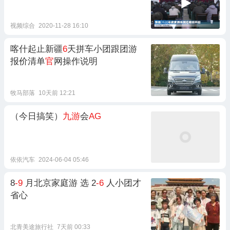
视频综合
2020-11-28 16:10
喀什起止新疆
6
天拼车小团跟团游
报价清单
官
网操作说明
牧马部落
10天前 12:21
（今日搞笑）
九游
会
AG
依依汽车
2024-06-04 05:46
8
-9
月北京家庭游 选 2
-6
人小团才
省心
北青美途旅行社
7天前 00:33