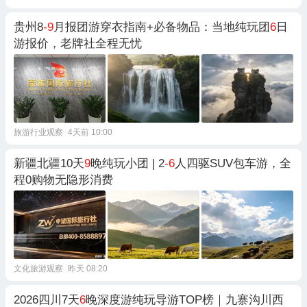
贵州8
-9
月报团游穿衣指南+必备物品：当地纯玩团
6
日
游报价，老牌社全程无忧
旅游行业观察
4天前 10:00
新疆北疆10天
9
晚纯玩小团 | 2
-6
人四驱SUV包车游，全
程0购物无隐形消费
文化旅游观察
昨天 08:20
2026四川7天
6
晚深度游纯玩导游TOP榜｜九寨沟川西