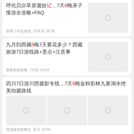
呼伦贝尔草原遛娃
记
，7天
6
晚亲子
慢游全攻略+FAQ
跟着小洋去旅游
10天前 16:36
九月到西藏
6
晚7天要花多少？西藏
旅游7日游线路+景点+注意事
最新旅游攻略
7天前 10:54
四川7日游川西摄影专线，7天
6
晚金秋彩林九寨湖水绝
美拍摄路线
优选旅游攻略社
前天 19:56