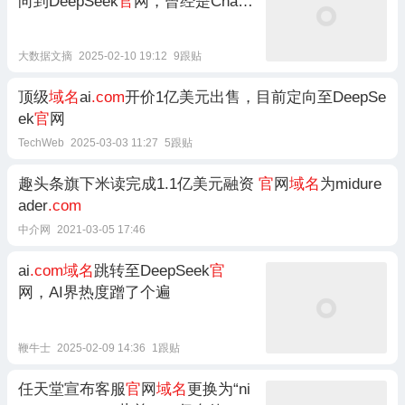
向到DeepSeek
官
网，曾经是ChatG
PT
大数据文摘
2025-02-10 19:12
9跟贴
顶级
域名
ai
.com
开价1亿美元出售，目前定向至DeepSe
ek
官
网
TechWeb
2025-03-03 11:27
5跟贴
趣头条旗下米读完成1.1亿美元融资
官
网
域名
为midure
ader
.com
中介网
2021-03-05 17:46
ai
.com域名
跳转至DeepSeek
官
网，AI界热度蹭了个遍
鞭牛士
2025-02-09 14:36
1跟贴
任天堂宣布客服
官
网
域名
更换为“ni