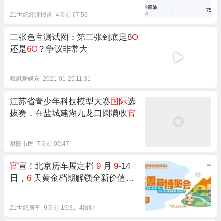
21世纪经济报道
4天前 07:56
三张色盲测试图：第三张到底是8
O
还是
6O
？争议非常大
戴佩爱娱乐
2021-01-25 11:31
江苏省青少年科技模型大赛
国际
选
拔赛，在盐城建湖九龙口圆满收
官
射阳市民
7天前 09:47
官
宣！北京房车展定档
9
月
9-
14
日，
6
天黄金档期解锁全新价值盛
宴
21世纪房车
9天前 19:31
4跟贴