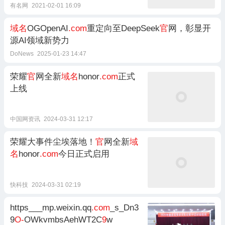
有名网
2021-02-01 16:09
域名
OGOpenAI
.com
重定向至DeepSeek
官
网，彰显开
源AI领域新势力
DoNews
2025-01-23 14:47
荣耀
官
网全新
域名
honor
.com
正式
上线
中国网资讯
2024-03-31 12:17
荣耀大事件尘埃落地！
官
网全新
域
名
honor
.com
今日正式启用
快科技
2024-03-31 02:19
https___mp.weixin.qq
.com
_s_Dn3
9
O-
OWkvmbsAehWT2C
9
w