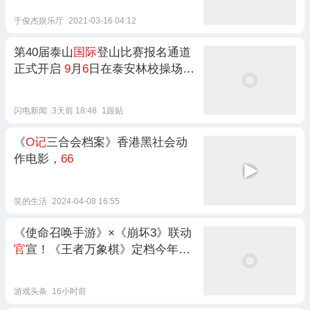
于俊杰娱乐厅
2021-03-16 04:12
第40届泰山
国际
登山比赛报名通道
正式开启
9
月
6
日在泰安林校操场鸣
枪开赛
闪电新闻
3天前 18:48
1跟贴
《
O记
三合会档案》香港黑社会动
作电影，
66
笑的生活
2024-04-08 16:55
《使命召唤手游》×《崩坏3》联动
官
宣！《王者万象棋》定档今年
9
月
游戏头条
16小时前