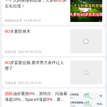
一个人的善报和恶报，大多在
6O
岁
左右出现！
娟娟知识分享
23天前 00:42
6O
夫妻防身术
传统武术
2022-05-06 15:59
6O
岁冨婆征婚,要求男方条件让人
懵了
功成名就
2021-01-19 22:40
国际
油价重挫
6
%，英特尔、闪迪暴
涨超10%，SpaceX涨超
9
%，黄金
白银下跌