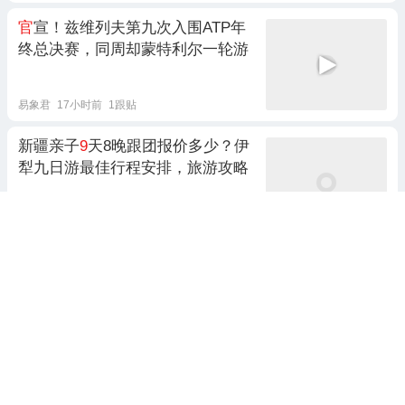
官
宣！兹维列夫第九次入围ATP年
终总决赛，同周却蒙特利尔一轮游
易象君
17小时前
1跟贴
新疆亲子
9
天8晚跟团报价多少？伊
犁九日游最佳行程安排，旅游攻略
旅游必看攻略
11天前 10:22
黄山六天五晚路线指南，宏村九华
山西梯
6
日游旅游攻略
旅游攻略推荐必看
10天前 23:18
新疆跟团游
9
天8晚纯玩团费用多少
钱？北疆九日本地团游攻略，人均