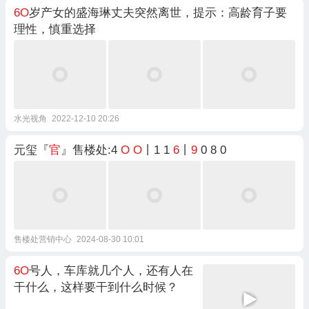
6O
岁产女的盛海琳丈夫突然离世，提示：高龄育子要
理性，慎重选择
水光视角
2022-12-10 20:26
元玺『
官
』售楼处:4
O
O
丨1 1
6
丨
9
0 8 0
售楼处营销中心
2024-08-30 10:01
6O
号人，车库就几个人，还有人在
干什么，这样要干到什么时候？