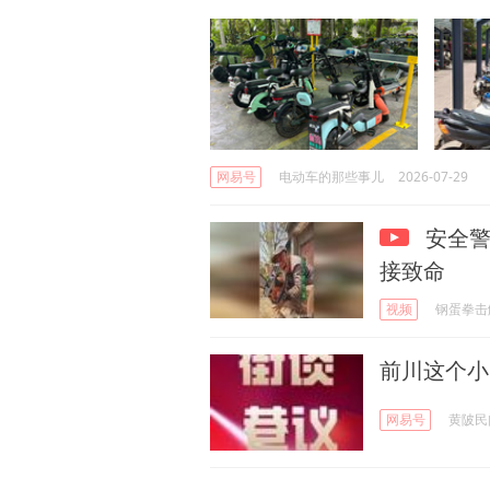
网易号
电动车的那些事儿
2026-07-29
安全警
接致命
视频
钢蛋拳击
前川这个小
网易号
黄陂民