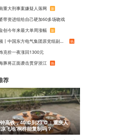
南重大刑事案嫌疑人落网
新
婆带资进组给自己硬加60多场吻戏
金创今年来最大单周涨幅
新
视频丨中国东方电气集团原党组副书记、董事宋致远被查
热
饰克价一夜涨回1300元
海豚将正面袭击贯穿浙江
热
推荐
分钟高铁，40℃到23℃：重庆人
清凉飞地’桐梓能复制吗？