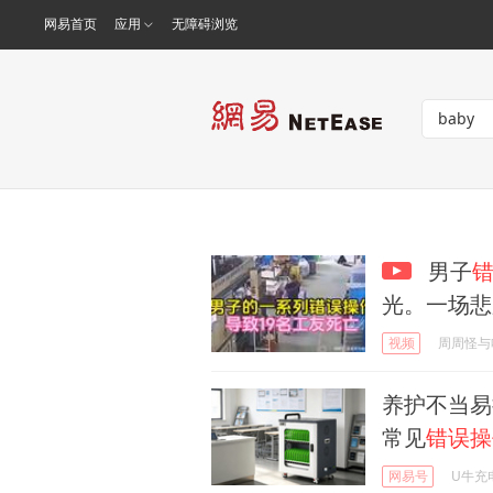
网易首页
应用
无障碍浏览
男子
光。一场悲
视频
周周怪与
养护不当易损
常见
错误操
网易号
U牛充