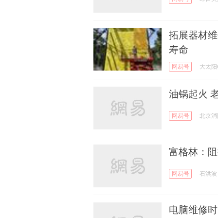
拓展器材维
寿命
网易号
大太阳6
油锅起火 
网易号
北京消
富格林：阻
网易号
石洪波
电脑维修时