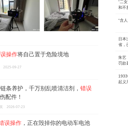
“二
和不
“含
日本
省，
错误操作
将自己置于危险境地
朱艺
罚款
2025-09-27
19
起义
链条养护，千万别乱喷清洁剂，
错误
伤配件！
笑
2026-07-23
错误操作
，正在毁掉你的电动车电池