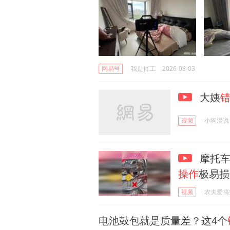
网易号
我是肖工
2026-08-03
大姨
视频
小狗漫说
摩托车
操作
极易损
视频
农夫爱搞
电池鼓包就是质量差？这4个