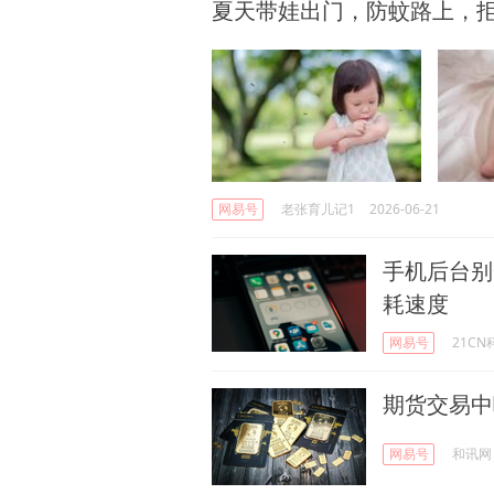
夏天带娃出门，防蚊路上，
网易号
老张育儿记1
2026-06-21
手机后台别
耗速度
网易号
21C
期货交易中
网易号
和讯网