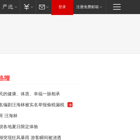
登录
注册免费邮箱
民的健康、体质、幸福一脉相承
名编剧汪海林被实名举报偷税漏税
沸
哥 汪海林
锁各地夏日限定体验
湖突现狂风暴雨 游客瞬间被浇透