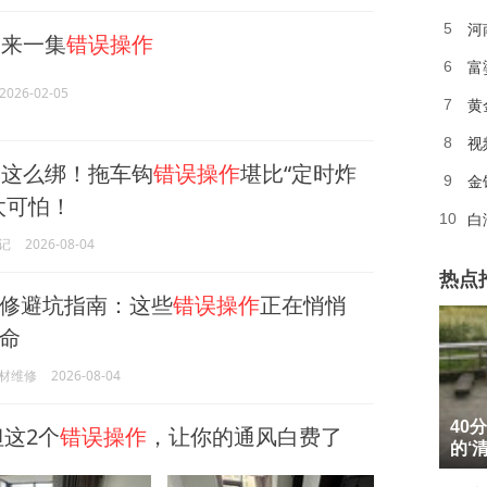
河
5
来一集
错误操作
富
6
2026-02-05
黄
7
8
这么绑！拖车钩
错误操作
堪比“定时炸
金
9
太可怕！
白
10
记
2026-08-04
热点
修避坑指南：这些
错误操作
正在悄悄
命
材维修
2026-08-04
1
40
这2个
错误操作
，让你的通风白费了
2
的‘
3