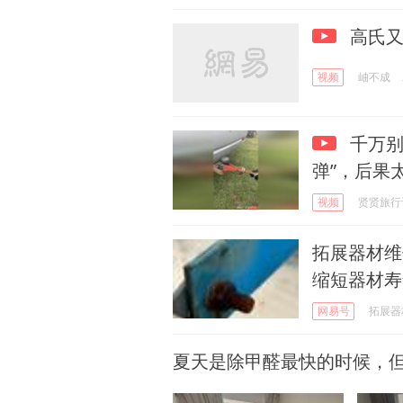
高氏又
视频
岫不成
千万别
弹”，后果
视频
贤贤旅行
拓展器材维
缩短器材寿
网易号
拓展器
夏天是除甲醛最快的时候，但