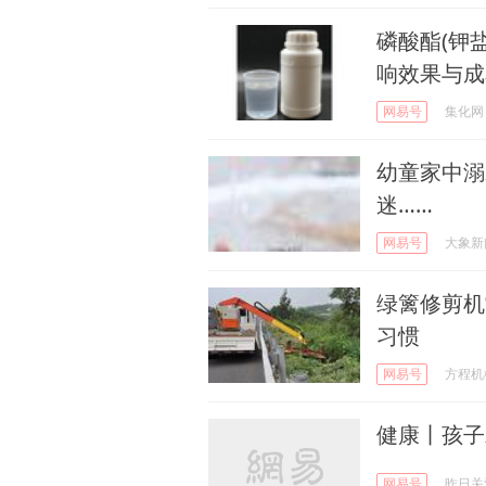
磷酸酯(钾
响效果与成
网易号
集化网
幼童家中溺
迷……
网易号
大象新
绿篱修剪机
习惯
网易号
方程机
健康丨孩子
网易号
昨日关