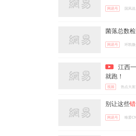
网易号
国风说
菌落总数检
网易号
环凯微
江西一
就跑！
视频
热点大发
别让这些
错
网易号
唯爱C