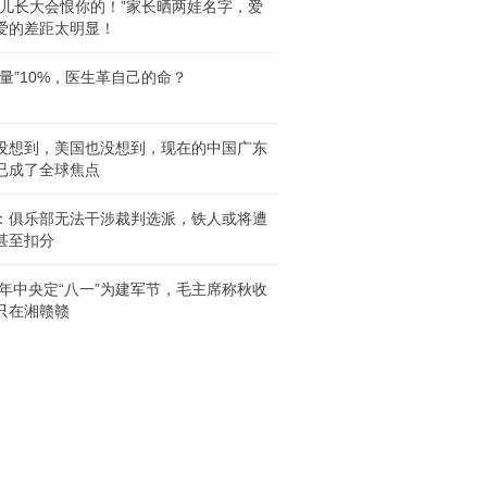
女儿长大会恨你的！”家长晒两娃名字，爱
爱的差距太明显！
人量”10%，医生革自己的命？
没想到，美国也没想到，现在的中国广东
已成了全球焦点
：俱乐部无法干涉裁判选派，铁人或将遭
甚至扣分
33年中央定“八一”为建军节，毛主席称秋收
只在湘赣赣