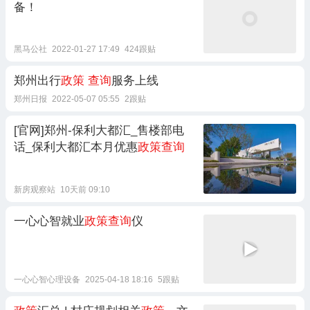
备！
黑马公社
2022-01-27 17:49
424跟贴
郑州出行
政策
查询
服务上线
郑州日报
2022-05-07 05:55
2跟贴
[官网]郑州-保利大都汇_售楼部电
话_保利大都汇本月优惠
政策查询
新房观察站
10天前 09:10
一心心智就业
政策查询
仪
一心心智心理设备
2025-04-18 18:16
5跟贴