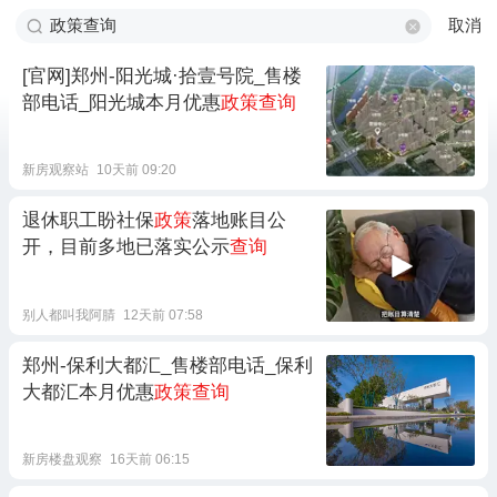
取消
[官网]郑州-阳光城·拾壹号院_售楼
部电话_阳光城本月优惠
政策查询
新房观察站
10天前 09:20
退休职工盼社保
政策
落地账目公
开，目前多地已落实公示
查询
别人都叫我阿腈
12天前 07:58
郑州-保利大都汇_售楼部电话_保利
大都汇本月优惠
政策查询
新房楼盘观察
16天前 06:15