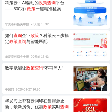
科策云：AI驱动的
政策查询
平台
——500万+
政策
一键精准检索
华夏泰科指尖申报
23天前 18:32
如何
查询
企业
政策
？科策云三步搞
定
政策查询
与智能匹配
华夏泰科指尖申报
20天前 15:43
数字赋能让
政策查询
“不再等人”
中国网
2026-03-27 16:30
华发海上都荟云间印在售房源更
新，最新房价、优惠
政策
实时
查询