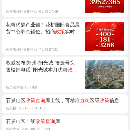
官方售楼处直销平台
6天前 17:49
花桥稀缺产业铺！花桥国际食品展
贸中心剩余铺位、招商
政策
实时
查
询
官方售楼处直销平台
7天前 07:31
权威发布|郑州-阳光城·拾壹号院_
售楼部电话_阳光城本月优惠
政策
查询
新房观察站
6小时前
石景山区
政策查询
库上线，可精准
查询
区级
政策
信息
新京报
2021-08-18 11:58
石景山区上线
政策查询
库
首都之窗
2021-08-26 11:20