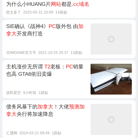
为什么小HUANG片
网站
都是.
cc域名
想太多了
2025-05-31 20:09
14跟贴
SIE确认《战神4》
PC
版外包 由
加
拿大
开发商打造
3DMGAME官方号
2021-10-25 20:37
13跟贴
主机涨价无所谓
T2
老板：
PC
销量
也高 GTA6依旧卖爆
游民星空
9小时前
1跟贴
债务风暴下的
加拿大
！大佬
预测加
拿大
央行将加速降息
汇通网
2024-03-21 09:49
1跟贴