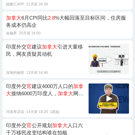
格隆汇APP
21天前 20:39
加拿大
6月CPI同比
2.8
%大幅回落至目标区间，住房服
务成本仍高企
金融界
20天前 16:00
印度外交
官
建议
加拿大
引进大量移
民，网友质疑其动机
深海的秘密
13天前 16:46
印度外交
官
建议4000万人口的
加拿
大
接纳6000万印度人，
加拿大
网友
气坏了
河洛有话说
14天前 18:25
1跟贴
印度外交
官
公开规划
加拿大
人口六
千万移民改变结构谁在拍板