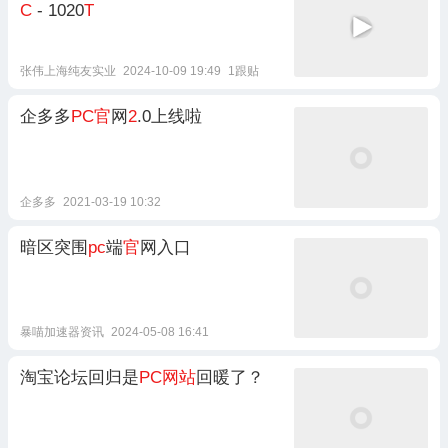
C
- 1020
T
张伟上海纯友实业
2024-10-09 19:49
1跟贴
企多多
PC官
网
2
.0上线啦
企多多
2021-03-19 10:32
暗区突围
pc
端
官
网入口
暴喵加速器资讯
2024-05-08 16:41
淘宝论坛回归是
PC网站
回暖了？