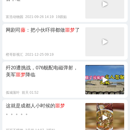
富浩动物园
2021-09-26 14:19
19跟贴
网剧司
藤
：把小伙吓得都做
噩梦
了
橙哥影视汇
2021-12-25 09:19
歼20遭挑战，076舰配电磁弹射，
美军
噩梦
降临
孤城落叶
前天 01:52
这就是成都人小时候的
噩梦
。。。。。