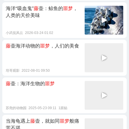
海洋“吸血鬼”
藤
壶：鲸鱼的
噩梦
，
人类的天价美味
小武侃风云
2026-03-24 01:02
藤
壶海洋动物的
噩梦
，人们的美食
培哥观影
2022-08-01 09:50
藤
壶：海洋生物的
噩梦
苏尧的动物园
2025-05-23 09:11
1跟贴
当海龟遇上
藤
壶，就如同
噩梦
般痛
苦不堪