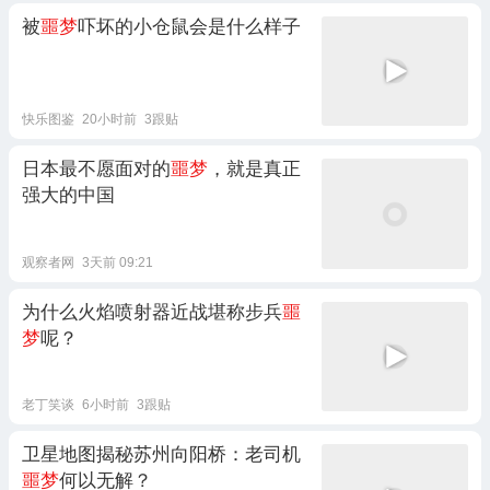
被
噩梦
吓坏的小仓鼠会是什么样子
快乐图鉴
20小时前
3跟贴
日本最不愿面对的
噩梦
，就是真正
强大的中国
观察者网
3天前 09:21
为什么火焰喷射器近战堪称步兵
噩
梦
呢？
老丁笑谈
6小时前
3跟贴
卫星地图揭秘苏州向阳桥：老司机
噩梦
何以无解？