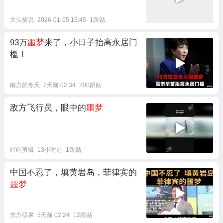
大头笑说
2026-01-05 15:45
1跟贴
93万
噩梦
来了，小日子抬高永居门
槛！
南方的冬天
7天前 02:34
200跟贴
敌方飞行员，眼中的
噩梦
吖吖剪辑
13小时前
1跟贴
中国不忍了，填黄岩岛，菲律宾的
噩梦
东方硕果
5天前 02:24
12跟贴