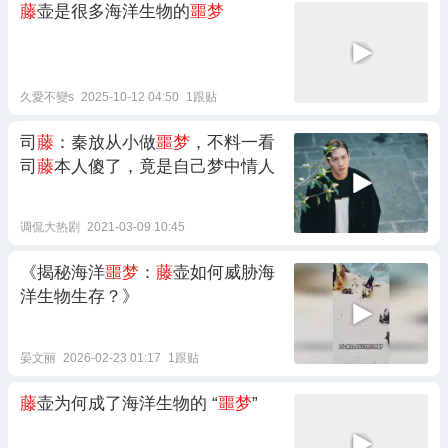
藤
壶是很多海洋生物的
噩梦
久愛不變s
2025-10-12 04:50
1跟贴
司
藤
：秦放从小做
噩梦
，不料一看
司
藤
本人傻了，竟是自己梦中情人
调侃大热剧
2021-03-09 10:45
《揭秘海洋
噩梦
：
藤
壶如何威胁海
洋生物生存？》
晏文丽
2026-02-23 01:17
1跟贴
藤
壶为何成了海洋生物的 “
噩梦
”