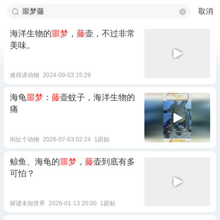
取消
海洋生物的
噩梦
，
藤
壶，不过非常
美味。
难得讲动物
2024-09-03 15:29
海龟
噩梦
：
藤
壶蚊子，海洋生物的
痛
闲扯个动物
2026-07-03 02:24
1跟贴
鲸鱼、海龟的
噩梦
，
藤
壶到底有多
可怕？
探谜未知世界
2026-01-13 20:00
1跟贴