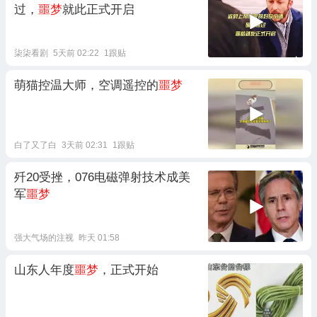
过，
噩梦
就此正式开启
柒柒看剧
5天前 02:22
1跟贴
萌猫控温大师，空调遥控的
噩梦
白了又了白
3天前 02:31
1跟贴
歼20受挫，076电磁弹射技术成美
军
噩梦
强大气场的注视
昨天 01:58
山东人年度
噩梦
，正式开始