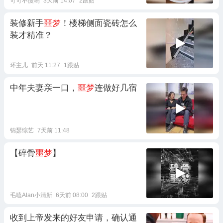
可可不慢哟
3天前 14:07
2跟贴
装修新手
噩梦
！楼梯侧面瓷砖怎么
装才精准？
环主儿
前天 11:27
1跟贴
中年夫妻亲一口，
噩梦
连做好几宿
锦瑟综艺
7天前 11:48
【碎骨
噩梦
】
毛嗑Alan小清新
6天前 08:00
2跟贴
收到上帝发来的好友申请，确认通