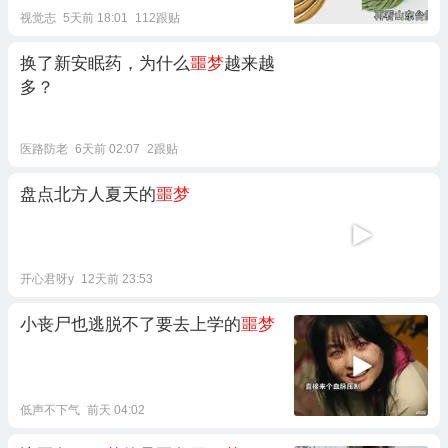
视觉志
5天前 18:01
112跟贴
换了新安眠药，为什么
噩梦
越来越
多？
医路防老
6天前 02:07
2跟贴
盘点北方人夏天的
噩梦
开心君呀y
12天前 23:53
小丧尸也逃脱不了要去上学的
噩梦
低声不下气
前天 04:02