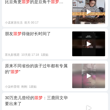
比豆角更
噩梦
的是豆角干
噩梦
…
小孟家居生活
前天 00:17
朋友
噩梦
得做好长时间了
茶丸影视君
10天前 17:18
1跟贴
原来不同省份的孩子过年都有专属
的“
噩梦
”
小柒科普馆
刚刚
1跟贴
30万患儿曾经的
噩梦
：三鹿田文华
要出来了