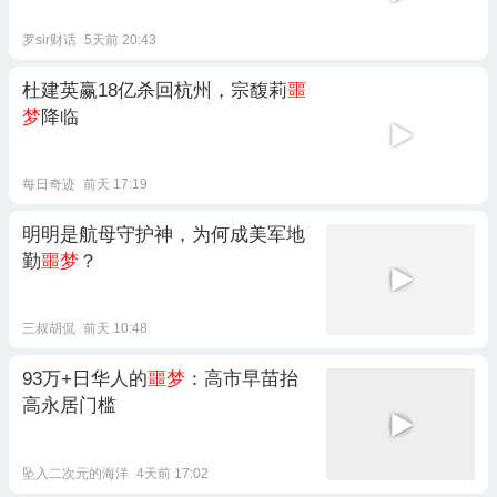
罗sir财话
5天前 20:43
杜建英赢18亿杀回杭州，宗馥莉
噩
梦
降临
每日奇迹
前天 17:19
明明是航母守护神，为何成美军地
勤
噩梦
？
三叔胡侃
前天 10:48
93万+日华人的
噩梦
：高市早苗抬
高永居门槛
坠入二次元的海洋
4天前 17:02