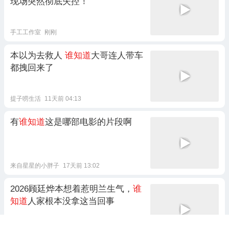
现场突然彻底失控！
手工工作室
刚刚
本以为去救人
谁知道
大哥连人带车
都拽回来了
提子唠生活
11天前 04:13
有
谁知道
这是哪部电影的片段啊
来自星星的小胖子
17天前 13:02
2026顾廷烨本想着惹明兰生气，
谁
知道
人家根本没拿这当回事