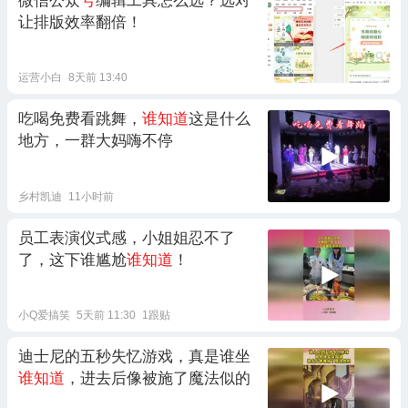
微信公众
号
编辑工具怎么选？选对
让排版效率翻倍！
运营小白
8天前 13:40
吃喝免费看跳舞，
谁知道
这是什么
地方，一群大妈嗨不停
乡村凯迪
11小时前
员工表演仪式感，小姐姐忍不了
了，这下谁尴尬
谁知道
！
小Q爱搞笑
5天前 11:30
1跟贴
迪士尼的五秒失忆游戏，真是谁坐
谁知道
，进去后像被施了魔法似的