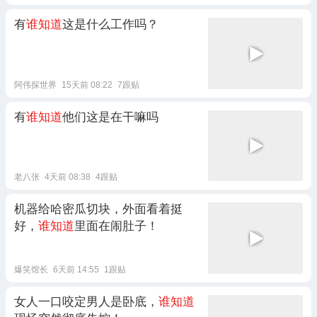
有
谁知道
这是什么工作吗？
阿伟探世界
15天前 08:22
7跟贴
有
谁知道
他们这是在干嘛吗
老八张
4天前 08:38
4跟贴
机器给哈密瓜切块，外面看着挺
好，
谁知道
里面在闹肚子！
爆笑馆长
6天前 14:55
1跟贴
女人一口咬定男人是卧底，
谁知道