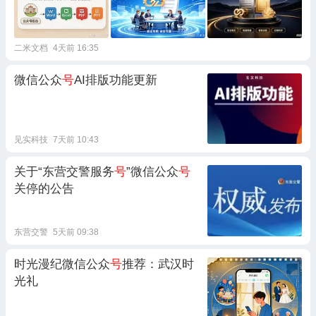
二米文档
4天前 16:35
微信公众
号
AI排版功能更新
见实科技
7天前 10:43
关于“东营交警服务
号
”微信公众
号
关停的公告
东营交警
5天前 09:38
时光漫纪微信公众
号
推荐：武汉时
光礼