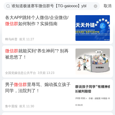
取消
各大APP跳转个人微信/企业微信/
微信群
如何制作？实操指南
蜂鸟科普
前天 11:27
微信群
就能买到“养生神药”? 别再
被忽悠了！
全国党媒信息公共平台
3天前 13:23
男子
微信群
里辱骂、煽动孤立孩子
同学，法院判了！
鲁中晨报
前天 11:30