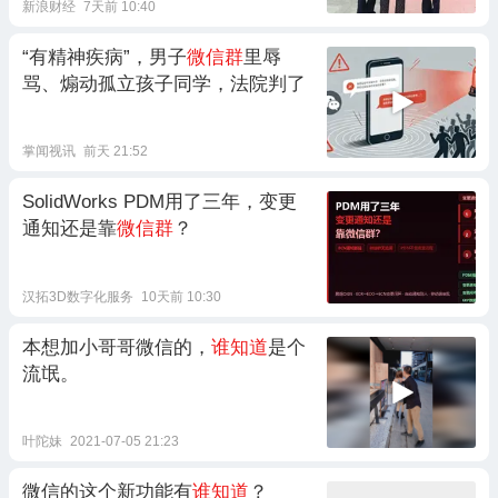
新浪财经
7天前 10:40
“有精神疾病”，男子
微信群
里辱
骂、煽动孤立孩子同学，法院判了
掌闻视讯
前天 21:52
SolidWorks PDM用了三年，变更
通知还是靠
微信群
？
汉拓3D数字化服务
10天前 10:30
本想加小哥哥微信的，
谁知道
是个
流氓。
叶陀妹
2021-07-05 21:23
微信的这个新功能有
谁知道
？