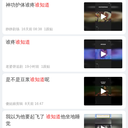
神功护体谁疼
谁知道
静静剧场
16天前 08:38
1跟贴
谁疼
谁知道
老婆饼追剧
19小时前
1跟贴
是不是豆浆
谁知道
呢
傻姑娘剪辑
8天前 16:47
我以为他要起飞了
谁知道
他坐地睡
觉