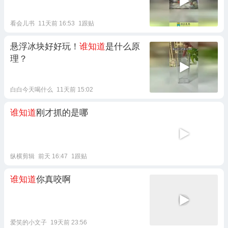
看会儿书
11天前 16:53
1跟贴
悬浮冰块好好玩！
谁知道
是什么原
理？
白白今天喝什么
11天前 15:02
谁知道
刚才抓的是哪
纵横剪辑
前天 16:47
1跟贴
谁知道
你真咬啊
爱笑的小文子
19天前 23:56