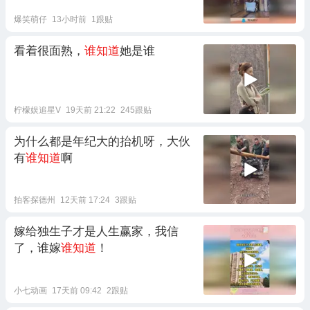
爆笑萌仔
13小时前
1跟贴
看着很面熟，
谁知道
她是谁
柠檬娱追星V
19天前 21:22
245跟贴
为什么都是年纪大的抬机呀，大伙
有
谁知道
啊
拍客探德州
12天前 17:24
3跟贴
嫁给独生子才是人生赢家，我信
了，谁嫁
谁知道
！
小七动画
17天前 09:42
2跟贴