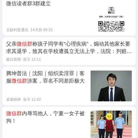
微信读者群3群建立
北叙利亚通讯
14天前 00:33
父亲
微信群
称孩子同学有“心理疾病”，煽动其他家长要
求其退学，致其在学校遭孤立无法上学，法院：判赔4
000元，
微信群
非“法外之地”
极目新闻
前天 12:11
腾坤普法｜沈阳｜组织卖淫罪｜客
服
微信群
涉案，罪名不同差距极大
孟都律师
前天 11:42
微信群
内辱骂他人，宁夏一女子被
拘！