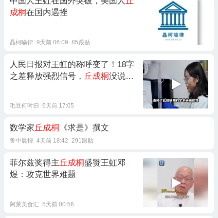
中国人王虹在国外突破，美国人
丘
成桐
在国内遇挫
晶柯喻律
9天前 06:09
85跟贴
人民日报对王虹的称呼变了！18字
之差释放强烈信号，
丘成桐
没说
错！
毛豆何时归
6天前 17:05
数学家
丘成桐
《求是》撰文
鲁中晨报
4天前 18:42
291跟贴
菲尔兹奖得主
丘成桐
盛赞王虹邓
煜：攻克世界难题
阿莱美食汇
5天前 00:56