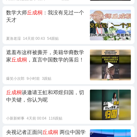
数学大师
丘成桐
：我没有见过一个
天才
夏洛老湿
14天前 00:43
54跟贴
遮羞布这样被撕开，美籍华裔数学
家
丘成桐
，直言中国数学的落后！
爆笑小次郎
9小时前
3跟贴
丘成桐
谈邀请王虹和邓煜归国，切
中关键，你认为呢
小新新鲜事
4天前 00:04
116跟贴
央视记者正面问
丘成桐
两位中国学