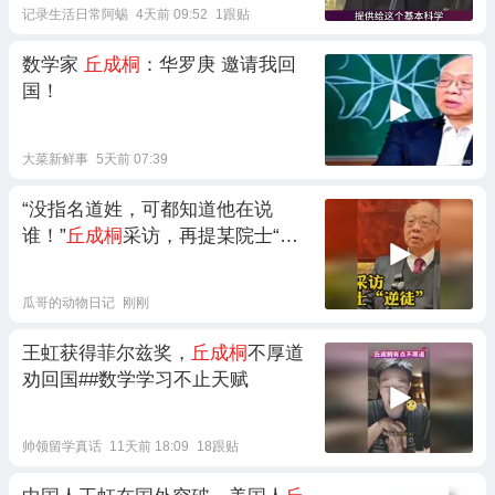
记录生活日常阿蜴
4天前 09:52
1跟贴
数学家
丘成桐
：华罗庚 邀请我回
国！
大菜新鲜事
5天前 07:39
“没指名道姓，可都知道他在说
谁！”
丘成桐
采访，再提某院士“逆
徒”
瓜哥的动物日记
刚刚
王虹获得菲尔兹奖，
丘成桐
不厚道
劝回国##数学学习不止天赋
帅领留学真话
11天前 18:09
18跟贴