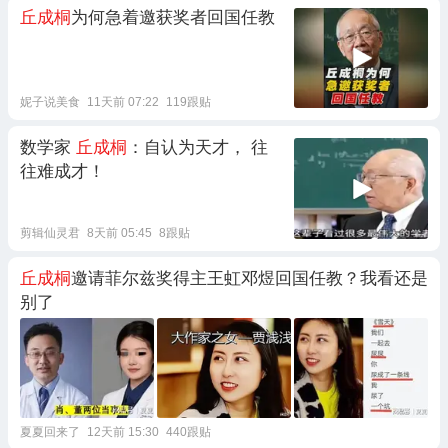
丘成桐
为何急着邀获奖者回国任教
妮子说美食
11天前 07:22
119跟贴
数学家
丘成桐
：自认为天才， 往
往难成才！
剪辑仙灵君
8天前 05:45
8跟贴
丘成桐
邀请菲尔兹奖得主王虹邓煜回国任教？我看还是
别了
夏夏回来了
12天前 15:30
440跟贴