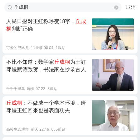
取消
人民日报对王虹称呼变18字，
丘成
桐
判断正确
可爱的巴比龙
11天前 00:04
1跟贴
不比不知道：数学家
丘成桐
为王虹
邓煜赋诗致贺，书法家在抄录古人
千千千里马
昨天 07:22
8跟贴
丘成桐
：不做成一个学术环境，请
邓煜王虹回来也是表面功夫
高校生态观察
前天 22:46
655跟贴