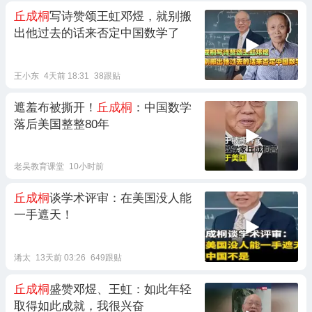
丘成桐
写诗赞颂王虹邓煜，就别搬
出他过去的话来否定中国数学了
王小东
4天前 18:31
38跟贴
遮羞布被撕开！
丘成桐
：中国数学
落后美国整整80年
老吴教育课堂
10小时前
丘成桐
谈学术评审：在美国没人能
一手遮天！
淆太
13天前 03:26
649跟贴
丘成桐
盛赞邓煜、王虹：如此年轻
取得如此成就，我很兴奋