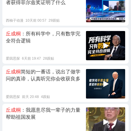
者获得菲尔兹奖证明了什么
西柚子动漫
10天前 00:57
29跟贴
丘成桐
：所有科学中，只有数学完
全符合逻辑
爱因思探
6天前 19:47
28跟贴
丘成桐
简短的一番话，说出了做学
问的真谛，认真听完你会收获良多
爱因思探
前天 20:48
4跟贴
丘成桐
：我愿意尽我一辈子的力量
帮助祖国发展