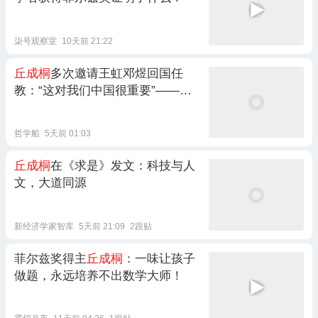
柒号观察室
10天前 21:22
丘成桐
多次邀请王虹邓煜回国任
教：“这对我们中国很重要”——但
回不回国，应该由他们自己决定
哲学船
5天前 01:03
丘成桐
在《求是》发文：科技与人
文，大道同源
新经济学家智库
5天前 21:09
2跟贴
菲尔兹奖得主
丘成桐
：一味让孩子
做题，永远培养不出数学大师！