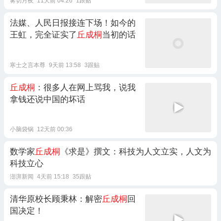
雾切月夜
11天前 04:26
1跟贴
法媒、人民日报接连下场！如今的
王虹，完全证实了
丘成桐
当初的话
寒士之言本尊
9天前 13:58
3跟贴
丘成桐
：很多人在网上骂我，说我
拿钱还说中国的坏话
小脑袋锅
12天前 00:36
数学家
丘成桐
《求是》撰文：科技为人文立实，人文为
科技立心
澎湃新闻
4天前 15:18
35跟贴
清华原校长顾秉林：解密
丘成桐
回
国决定！