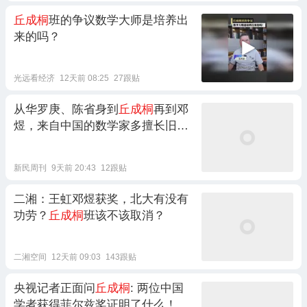
丘成桐
班的争议数学大师是培养出
来的吗？
光远看经济
12天前 08:25
27跟贴
从华罗庚、陈省身到
丘成桐
再到邓
煜，来自中国的数学家多擅长旧
诗？
新民周刊
9天前 20:43
12跟贴
二湘：王虹邓煜获奖，北大有没有
功劳？
丘成桐
班该不该取消？
二湘空间
12天前 09:03
143跟贴
央视记者正面问
丘成桐
: 两位中国
学者获得菲尔兹奖证明了什么！