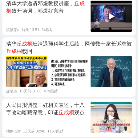
清华大学邀请邓煜教授讲座，
丘成
桐
致开场词，邓煜好害羞
誮惜颜a
前天 13:51
84跟贴
清华
丘成桐
班清退预科学生后续，网传数十家长诉求被
丘成桐
驳回
趣笔谈
15天前 10:08
479跟贴
人民日报调整王虹相关表述，十八
字改动暗藏深意，印证
丘成桐
观点
抽象老谢
12天前 02:40
1167跟贴