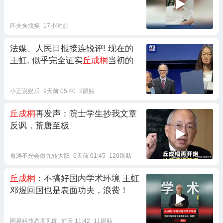
匹夫来搞笑
17小时前
法媒、人民日报接连锐评! 现在的
王虹, 似乎完全证实
丘成桐
当初的
小正说娱乐
9天前 05:40
2跟贴
丘成桐
再发声：院士学生抄我文章
反讽，荒唐至极
俞涛不光会做九转大肠
6天前 01:45
120跟贴
丘成桐
：不搞好国内学术环境 王虹
邓煜回国也是表面功夫，浪费！
网易科技态度见闻
前天 11:42
11跟贴