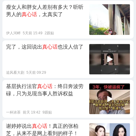
瘦女人和胖女人差别有多大？听听
男人的
真心话
，太真实了
伊人河畔
5天前 15:49
2跟贴
完了，这回说出
真心话
也没人信了
追风看大剧
5天前 09:29
基层执行法官
真心话
：终日奔波劳
碌，只为兑现当事人胜诉权益
一杯浓茶
前天 19:42
9跟贴
谢婷婷说出
真心话
！真正的张柏
芝，从来不是网上看到的样子！