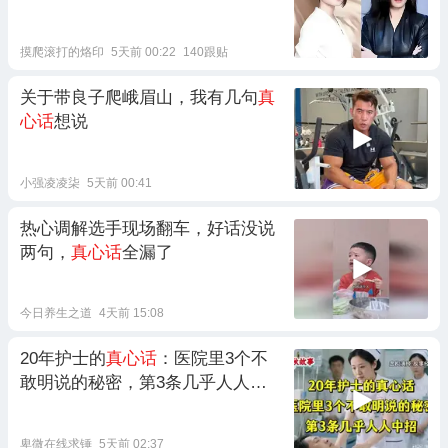
摸爬滚打的烙印
5天前 00:22
140跟贴
关于带良子爬峨眉山，我有几句
真
心话
想说
小强凌凌柒
5天前 00:41
热心调解选手现场翻车，好话没说
两句，
真心话
全漏了
今日养生之道
4天前 15:08
20年护士的
真心话
：医院里3个不
敢明说的秘密，第3条几乎人人中
招
卑微在线求锤
5天前 02:37