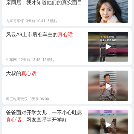
亲同居，我才知道他们的真实面目
九哥哥车评
3天前 10:41
5跟贴
风云A9上市后准车主的
真心话
牛车网
12天前 13:48
13跟贴
大叔的
真心话
邱三吃喝玩乐
9天前 06:00
爸爸面对开学女儿，一不小心吐露
真心话
，网友直呼等开学好