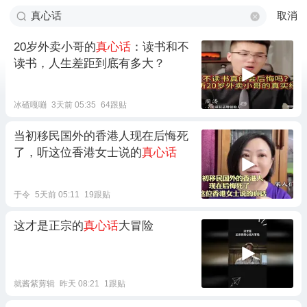
取消
20岁外卖小哥的
真心话
：读书和不
读书，人生差距到底有多大？
冰碴嘎嘣
3天前 05:35
64跟贴
当初移民国外的香港人现在后悔死
了，听这位香港女士说的
真心话
于令
5天前 05:11
19跟贴
这才是正宗的
真心话
大冒险
就酱紫剪辑
昨天 08:21
1跟贴