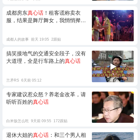
成都房东
真心话
！租客谎称卖衣
服，结果是舞厅舞女，我悄悄撵她
走
成都人的故事
前天 19:05
2跟贴
搞笑接地气的交通安全段子，没有
大道理，全是行车路上的
真心话
兰矛RS
6天前 05:12
专家建议惹众怒？养老金改革，请
听听百姓的
真心话
白米饭怎么吃
9天前 09:55
172跟贴
退休大姐的
真心话
：和三个男人相