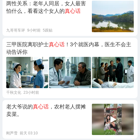
两性关系：老年人同居，女人最害
怕什么，看看这个女人的
真心话
九哥哥车评
9小时前
5跟贴
三甲医院离职护士
真心话
！3个就医内幕，医生不会主
动告诉你
千秋文化
23小时前
老大爷说的
真心话
，农村老人摆摊
卖菜。
刚芦雪
前天 03:10