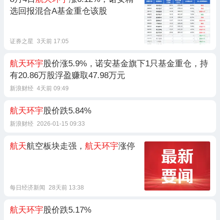
选回报混合A基金重仓该股
证券之星
3天前 17:05
航天环宇
股价涨5.9%，诺安基金旗下1只基金重仓，持
有20.86万股浮盈赚取47.98万元
新浪财经
4天前 09:49
航天环宇
股价跌5.84%
新浪财经
2026-01-15 09:33
航天
航空板块走强，
航天环宇
涨停
每日经济新闻
28天前 13:38
航天环宇
股价跌5.17%