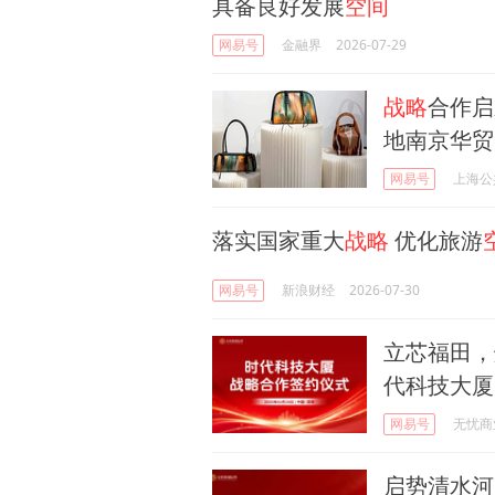
具备良好发展
空间
网易号
金融界
2026-07-29
战略
合作启
地南京华贸
网易号
上海公
落实国家重大
战略
优化旅游
网易号
新浪财经
2026-07-30
立芯福田，
代科技大厦
网易号
无忧商
启势清水河