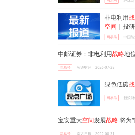
网易号
环球网
非电利用
战
空间
| 投
网易号
中国能
中邮证券：非电利用
战略
地位
网易号
智通财经
2026-07-28
绿色低碳
战
网易号
新浪财
宝安重大
空间
发展
战略
将为“
网易号
南方日报
2022-08-31