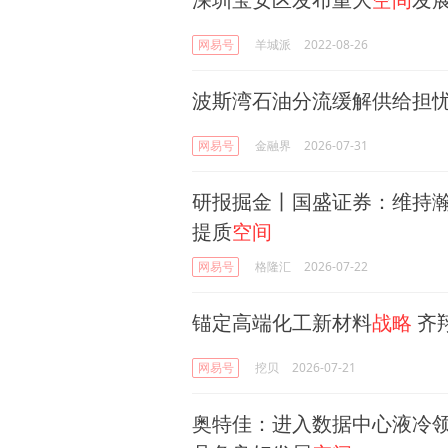
网易号
羊城派
2022-08-26
波斯湾石油分流缓解供给担忧
网易号
金融界
2026-07-31
研报掘金丨国盛证券：维持瀚蓝
提质
空间
网易号
格隆汇
2026-07-22
锚定高端化工新材料
战略
齐
网易号
挖贝
2026-07-21
奥特佳：进入数据中心液冷