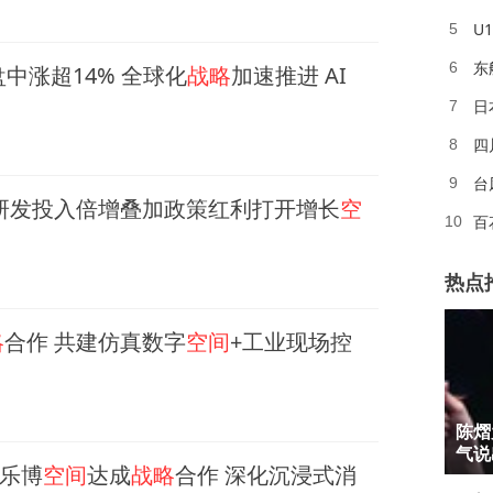
U
5
东
6
盘中涨超14% 全球化
战略
加速推进 AI
日
7
四
8
台
9
研发投入倍增叠加政策红利打开增长
空
百
10
热点
略
合作 共建仿真数字
空间
+工业现场控
1
陈熠
2
气说
乐博
空间
达成
战略
合作 深化沉浸式消
3