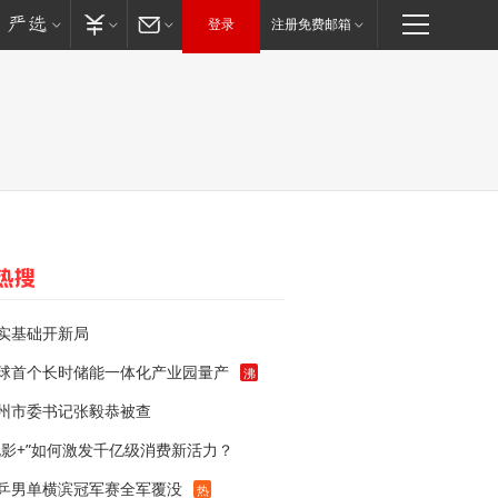
登录
注册免费邮箱
实基础开新局
球首个长时储能一体化产业园量产
沸
州市委书记张毅恭被查
电影+”如何激发千亿级消费新活力？
乒男单横滨冠军赛全军覆没
热