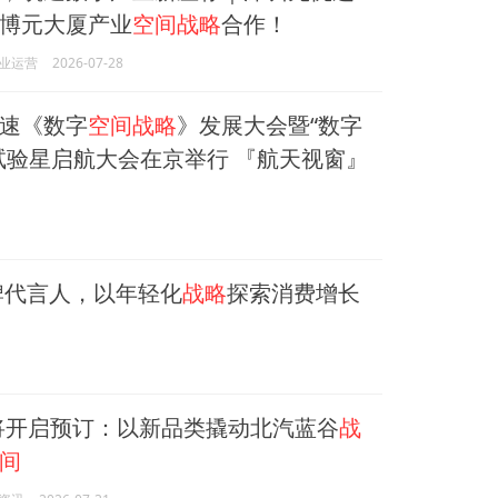
博元大厦产业
空间战略
合作！
业运营
2026-07-28
速《数字
空间战略
》发展大会暨“数字
试验星启航大会在京举行 『航天视窗』
牌代言人，以年轻化
战略
探索消费增长
将开启预订：以新品类撬动北汽蓝谷
战
间