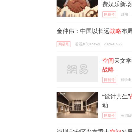
费娱乐新场
网易号
财闻
金仲伟：中国以长远
战略
布局
网易号
看看新闻Knews
2026-07-29
空间
天文学
战略
网易号
科学出
“设计共生”
动
网易号
黄冈日
深圳宝安区发布重大
空间
发