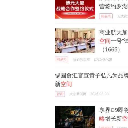
营签约罗湖
网易号
无忧商
商业航天加
空间
一号”
（1665）
网易号
我们的太空
2026-07-28
锅圈食汇官宣黄子弘凡为品
新
空间
新闻
大京新闻网
2026-08-03
享界G9即
略
增长新
空