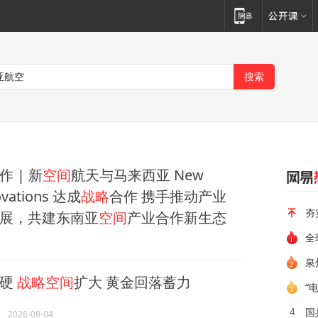
作 | 新
空间
航天与马来西亚 New
ovations 达成
战略
合作 携手推动产业
夯
展，共建东南亚
空间
产业合作新生态
全
泉
转硬
战略空间
扩大 黄金回落蓄力
“
国
4
2026-08-04