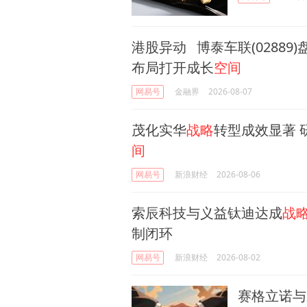
港股异动 博泰车联(02889)
布局打开成长
空间
网易号
金融界
2026-08-07
茂化实华
战略
转型成效显著 
间
网易号
新浪财经
2026-08-06
索辰科技与义益钛迪达成
战
制闭环
网易号
新浪财经
2026-08-02
赛格立诺与