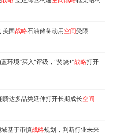
 美国
战略
石油储备动用
空间
受限
环境“买入”评级，“焚烧+”
战略
打开
翔腾达多品类延伸打开长期成长
空间
领域基于审慎
战略
规划，判断行业未来