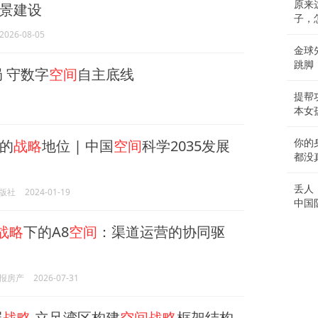
原来
景建设
子，
2026-08-05
金球
跳脚
 守数字
空间
自主底线
提帮
本女
的
战略
地位 | 中国
空间
科学2035发展
你的
都没
丢人
版社
2024-01-19
中国
战略
下的A8
空间
：渠道运营的协同驱
报房产
2026-07-31
展
战略
立足湾区构建
空间战略
框架结构