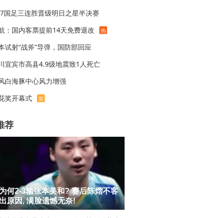
17国足三连胜晋级明日之星半决赛
航：国内客票提前14天免费退改
热
本试射“战斧”导弹，国防部回应
川宜宾市高县4.9级地震致1人死亡
风白海豚中心风力增强
花奖开幕式
新
推荐
为何2-3输张本美和? 赛后陈熠不客
出原因, 满脸遗憾无奈!