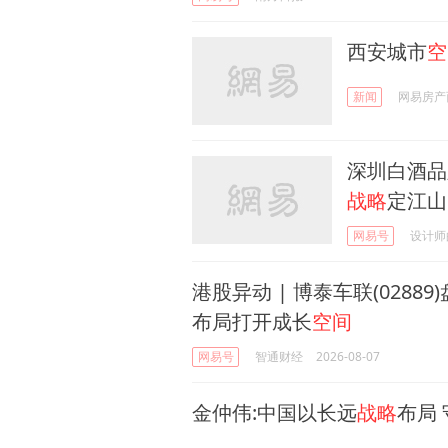
西安城市
空
新闻
网易房产
深圳白酒品
战略
定江山
网易号
设计师
港股异动 | 博泰车联(02889
布局打开成长
空间
网易号
智通财经
2026-08-07
金仲伟:中国以长远
战略
布局