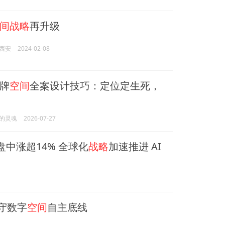
间战略
再升级
西安
2024-02-08
牌
空间
全案设计技巧：定位定生死，
的灵魂
2026-07-27
)盘中涨超14% 全球化
战略
加速推进 AI
 守数字
空间
自主底线