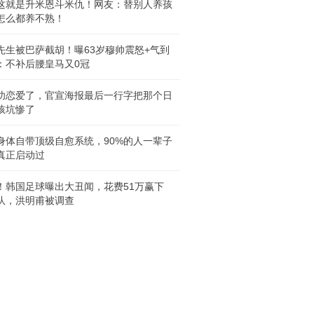
这就是升米恩斗米仇！网友：替别人养孩
怎么都养不熟！
先生被巴萨截胡！曝63岁穆帅震怒+气到
：不补后腰皇马又0冠
功恋爱了，官宣海报最后一行字把那个日
孩坑惨了
身体自带顶级自愈系统，90%的人一辈子
真正启动过
！韩国足球曝出大丑闻，花费51万赢下
队，洪明甫被调查