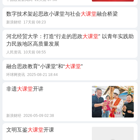
数字技术架起思政小课堂与社会
大课堂
融合桥梁
新浪财经
17天前 08:23
河北经贸大学：打造“行走的思政
大课堂
” 以青年实践助
力民族地区高质量发展
人民资讯
10天前 08:55
融合思政教育“小课堂”和“
大课堂
”
环球网资讯
2025-08-21 18:44
非遗
大课堂
开讲
新浪财经
2026-05-09 02:38
文明互鉴
大课堂
开课