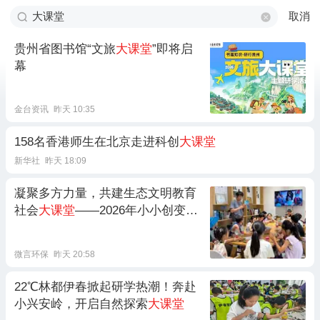
取消
贵州省图书馆“文旅
大课堂
”即将启
幕
金台资讯
昨天 10:35
158名香港师生在北京走进科创
大课堂
新华社
昨天 18:09
凝聚多方力量，共建生态文明教育
社会
大课堂
——2026年小小创变家
项目走访交流活动侧记
微言环保
昨天 20:58
22℃林都伊春掀起研学热潮！奔赴
小兴安岭，开启自然探索
大课堂