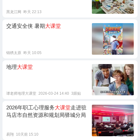
黑龙江网
昨天 22:13
交通安全侠 暑期
大课堂
锦绣太原
昨天 10:05
地理
大课堂
谭老师地理大课堂
2026-03-24 14:40
3跟贴
2026年职工心理服务
大课堂
走进驻
马店市自然资源和规划局驿城分局
易翔
10天前 15:10