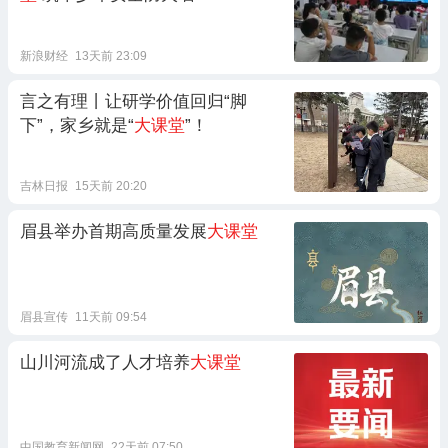
新浪财经
13天前 23:09
言之有理丨让研学价值回归“脚
下”，家乡就是“
大课堂
”！
吉林日报
15天前 20:20
眉县举办首期高质量发展
大课堂
眉县宣传
11天前 09:54
山川河流成了人才培养
大课堂
中国教育新闻网
22天前 07:50