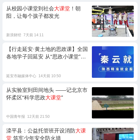
从校园小课堂到社会
大课堂
！朝
阳，让每个孩子都发光
新浪财经
7天前 14:11
【行走延安·黄土地的思政课】全国
各地学子回延安 从“思政小课堂”走
向“社会
大课堂
”
延安市融媒体中心
14天前 10:50
从实验室到田间地头 ——记北京市
怀柔区“科学思政
大课堂
”
中国青年报
12天前 21:50
滦平县：公益托管班开设消防
大课
堂
筑牢少年安全防火墙