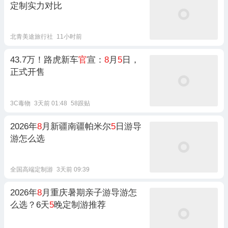
定制实力对比
北青美途旅行社
11小时前
43.7万！路虎新车
官
宣：
8
月
5
日，
正式开售
3C毒物
3天前 01:48
58跟贴
2026年
8
月新疆南疆帕米尔
5
日游导
游怎么选
全国高端定制游
3天前 09:39
2026年
8
月重庆暑期亲子游导游怎
么选？6天
5
晚定制游推荐