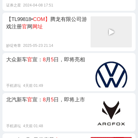
证券之星
2024-04-08 17:51
【TL99818•
COM】
腾龙有限公司游
戏注册
官
网
网址
妙绽奇章
2025-05-23 21:14
大众新车
官
宣：
8
月
5
日，即将亮相
手机讲坛
4天前 01:49
北汽新车
官
宣：
8
月
5
日，即将上市
手机讲坛
4天前 01:48