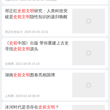
邓正红
史前文明
研究：人类科技突
破是
史前文明
隐性知识的递归唤醒
邓正红软实力
2025-04-05 22:01
《
史前
中国》出版 带你重建上古史
寻找
史前文明
源头
北青网
2021-08-05 15:19
湖南
史前文明
图卷亮相国博
人民网
2025-02-18 08:39
冰河时代是否存在
史前文明
？