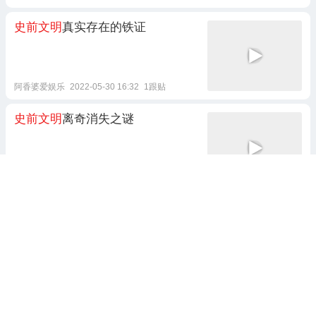
史前文明
真实存在的铁证
阿香婆爱娱乐
2022-05-30 16:32
1跟贴
史前文明
离奇消失之谜
挖挖冷知识
2022-02-10 08:50
故事：探寻湖底
史前文明
遗迹之谜
底
晓艾故事汇
2025-07-22 17:00
你相信存在
史前文明
吗？