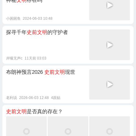
神秘
文明
存在吗
小困困鱼
2024-06-03 10:48
探寻千年
史前文明
的守护者
岸哑无声c
11天前 03:03
布朗神预言2026
史前文明
现世
老利说
2026-06-03 12:48
4跟贴
史前文明
是否真的存在？