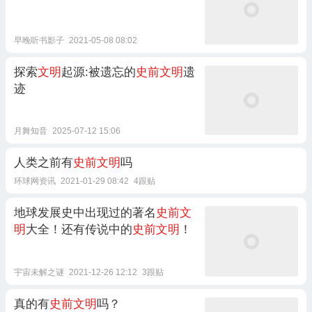
早晚听书影子
2021-05-08 08:02
探索
文明
起源:被遗忘的
史前文明
遗
迹
月舞知音
2025-07-12 15:06
人类之前有
史前文明
吗
环球网资讯
2021-01-29 08:42
4跟贴
地球发展史中出现过的著名
史前文
明
大全！还有传说中的
史前文明
！
宇宙未解之谜
2021-12-26 12:12
3跟贴
真的有
史前文明
吗？