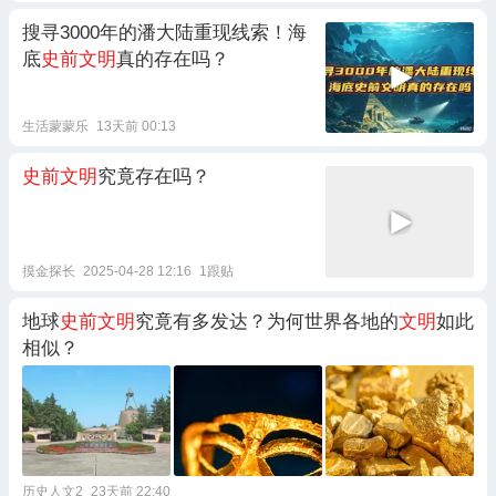
搜寻3000年的潘大陆重现线索！海
底
史前文明
真的存在吗？
生活蒙蒙乐
13天前 00:13
史前文明
究竟存在吗？
摸金探长
2025-04-28 12:16
1跟贴
地球
史前文明
究竟有多发达？为何世界各地的
文明
如此
相似？
历史人文2
23天前 22:40