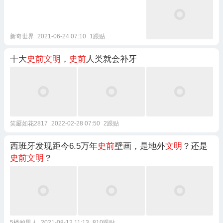
新奇世界
2021-06-24 07:10
1跟贴
十大
史前文明
，
史前
人类就会补牙
笑靥如花2817
2022-02-28 07:50
2跟贴
西班牙发现距今6.5万年
史前
壁画，是地外
文明
？还是
史前文明
？
5楼的男人
2021-08-12 11:13
810跟贴