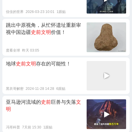
佳佳的世界
2026-03-23 10:01
1跟贴
跳出中原视角，从忙怀遗址重新审
视中国边疆
史前文明
价值！
度看全球
昨天 03:05
地球
史前文明
存在的可能性！
黑衣哥解密
2024-11-28 14:28
6跟贴
亚马逊河流域的
史前
巨兽与失落
文
明
冯哥科普
7天前 15:30
1跟贴