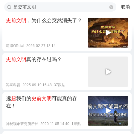
取消
史前文明
，为什么会突然消失了？
莉泽Official
2026-02-27 13:14
史前文明
真的存在过吗？
冯哥科普
2025-09-19 16:48
37跟贴
远
超
我们的
史前文明
可能真的存
在！
神秘现象研究所所长
2020-11-05 14:40
1跟贴