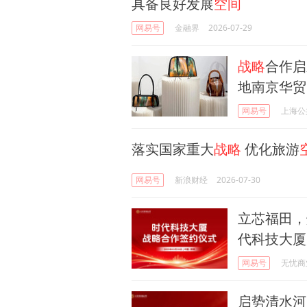
具备良好发展
空间
网易号
金融界
2026-07-29
战略
合作启
地南京华贸
网易号
上海公
落实国家重大
战略
优化旅游
网易号
新浪财经
2026-07-30
立芯福田，
代科技大厦
网易号
无忧商
启势清水河