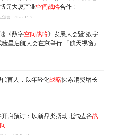
博元大厦产业
空间战略
合作！
业运营
2026-07-28
速《数字
空间战略
》发展大会暨“数字
试验星启航大会在京举行 『航天视窗』
牌代言人，以年轻化
战略
探索消费增长
将开启预订：以新品类撬动北汽蓝谷
战
间