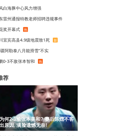
风白海豚中心风力增强
东雷州通报特教老师招聘违规事件
花奖开幕式
热
川宜宾高县4.9级地震致1死
新
新疆阿勒泰八月能滑雪”不实
鹏0-3不敌张本智和
热
推荐
为何2-3输张本美和? 赛后陈熠不客
出原因, 满脸遗憾无奈!