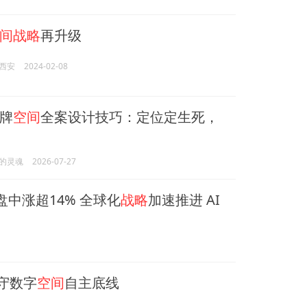
间战略
再升级
西安
2024-02-08
牌
空间
全案设计技巧：定位定生死，
的灵魂
2026-07-27
)盘中涨超14% 全球化
战略
加速推进 AI
 守数字
空间
自主底线