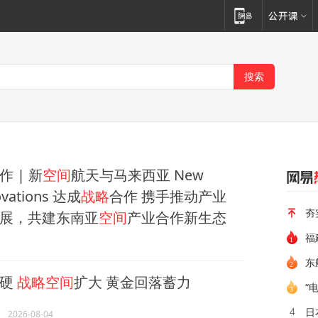
作 | 新
空间
航天与马来西亚 New
ovations 达成
战略
合作 携手推动产业
夯
展，共建东南亚
空间
产业合作新生态
福
东
转硬
战略空间
扩大 黄金回落蓄力
“
日
4
2026-08-04