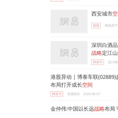
西安城市
空
新闻
网易房产
深圳白酒品
战略
定江山
网易号
设计师
港股异动 | 博泰车联(02889
布局打开成长
空间
网易号
智通财经
2026-08-07
金仲伟:中国以长远
战略
布局