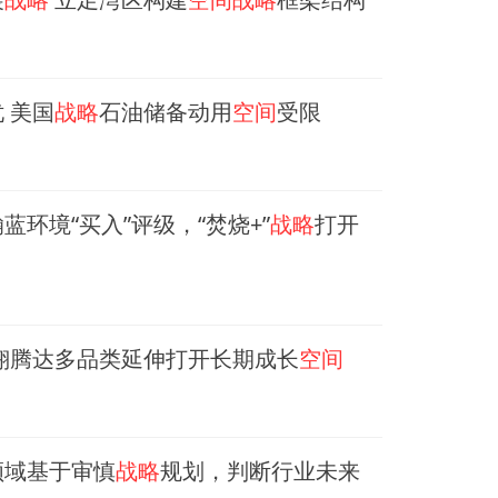
 美国
战略
石油储备动用
空间
受限
环境“买入”评级，“焚烧+”
战略
打开
翔腾达多品类延伸打开长期成长
空间
领域基于审慎
战略
规划，判断行业未来