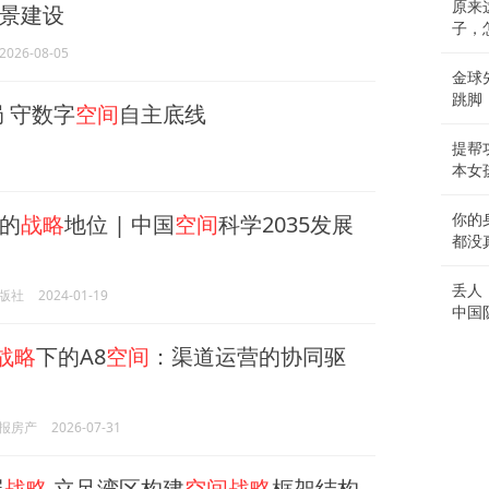
原来
景建设
子，
2026-08-05
金球
跳脚
 守数字
空间
自主底线
提帮
本女
的
战略
地位 | 中国
空间
科学2035发展
你的
都没
丢人
版社
2024-01-19
中国
战略
下的A8
空间
：渠道运营的协同驱
报房产
2026-07-31
展
战略
立足湾区构建
空间战略
框架结构