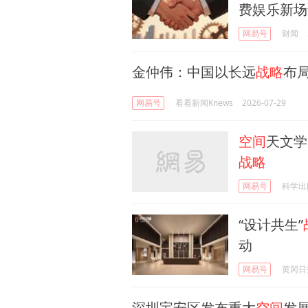
费娱乐新场
网易号
财闻
金仲伟：中国以长远
战略
布局
网易号
看看新闻Knews
2026-07-29
空间
天文学
战略
网易号
科学出
“设计共生”
动
网易号
黄冈日
深圳宝安区发布重大
空间
发