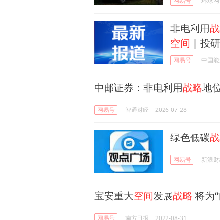
网易号
环球网
非电利用
战
空间
| 投
网易号
中国能
中邮证券：非电利用
战略
地位
网易号
智通财经
2026-07-28
绿色低碳
战
网易号
新浪财
宝安重大
空间
发展
战略
将为“
网易号
南方日报
2022-08-31