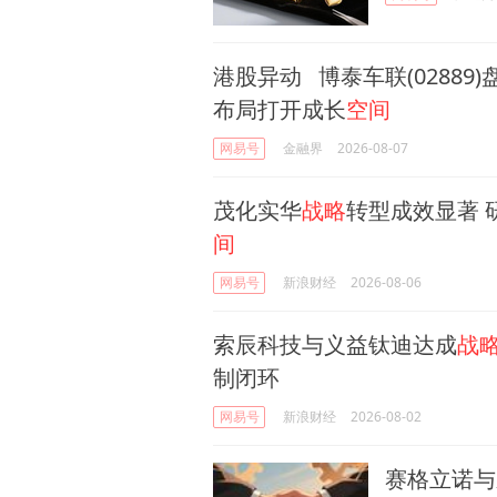
港股异动 博泰车联(02889)
布局打开成长
空间
网易号
金融界
2026-08-07
茂化实华
战略
转型成效显著 
间
网易号
新浪财经
2026-08-06
索辰科技与义益钛迪达成
战
制闭环
网易号
新浪财经
2026-08-02
赛格立诺与