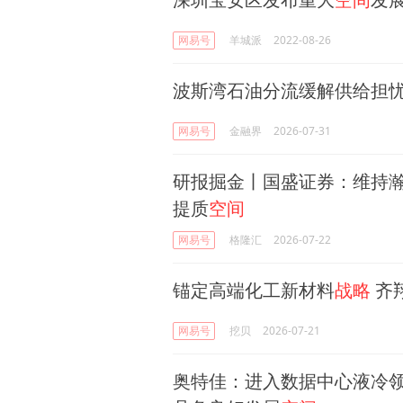
网易号
羊城派
2022-08-26
波斯湾石油分流缓解供给担忧
网易号
金融界
2026-07-31
研报掘金丨国盛证券：维持瀚蓝
提质
空间
网易号
格隆汇
2026-07-22
锚定高端化工新材料
战略
齐
网易号
挖贝
2026-07-21
奥特佳：进入数据中心液冷