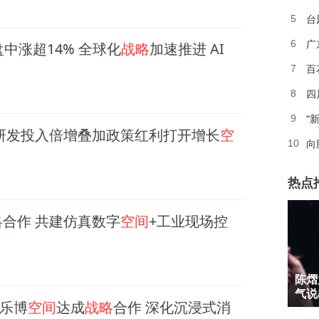
台
5
广
6
盘中涨超14% 全球化
战略
加速推进 AI
百
7
四
8
“
9
研发投入倍增叠加政策红利打开增长
空
向
10
热点
略
合作 共建仿真数字
空间
+工业现场控
1
陈熠
2
气说
乐博
空间
达成
战略
合作 深化沉浸式消
3