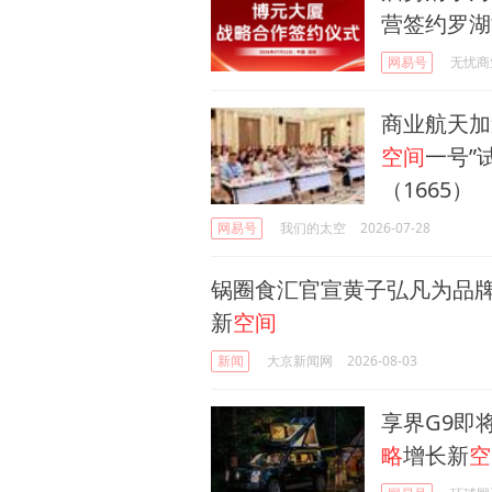
营签约罗湖
网易号
无忧商
商业航天加
空间
一号”
（1665）
网易号
我们的太空
2026-07-28
锅圈食汇官宣黄子弘凡为品
新
空间
新闻
大京新闻网
2026-08-03
享界G9即
略
增长新
空