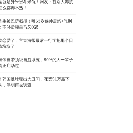
这就是升米恩斗米仇！网友：替别人养孩
怎么都养不熟！
先生被巴萨截胡！曝63岁穆帅震怒+气到
：不补后腰皇马又0冠
功恋爱了，官宣海报最后一行字把那个日
孩坑惨了
身体自带顶级自愈系统，90%的人一辈子
真正启动过
！韩国足球曝出大丑闻，花费51万赢下
队，洪明甫被调查