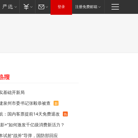
登录
注册免费邮箱
实基础开新局
建泉州市委书记张毅恭被查
新
航：国内客票提前14天免费退改
热
电影+”如何激发千亿级消费新活力？
本试射“战斧”导弹，国防部回应