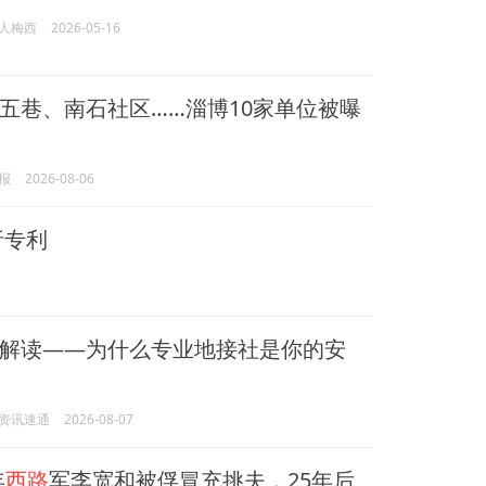
人梅西
2026-05-16
五巷、南石社区……淄博10家单位被曝
报
2026-08-06
析专利
解读——为什么专业地接社是你的安
资讯速通
2026-08-07
年
西路
军李宽和被俘冒充挑夫，25年后