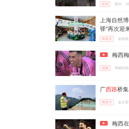
新闻
商讯
20
上海自然博
驿”再次迎
网易号
新闻晨
梅西梅
视频
绚丽的画
广
西路
桥集
网易号
金台资
梅西在