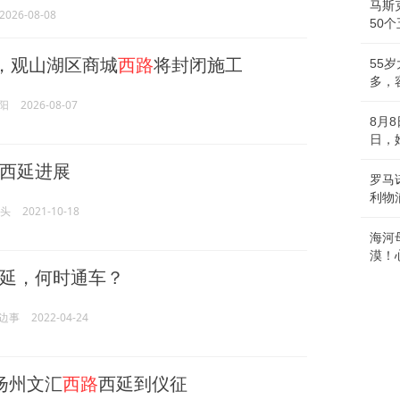
马斯
2026-08-08
50
起，观山湖区商城
西路
将封闭施工
55
多，
阳
2026-08-07
8月
日，
西延进展
罗马
利物
汕头
2021-10-18
海河
漠！
延，何时通车？
边事
2022-04-24
扬州文汇
西路
西延到仪征