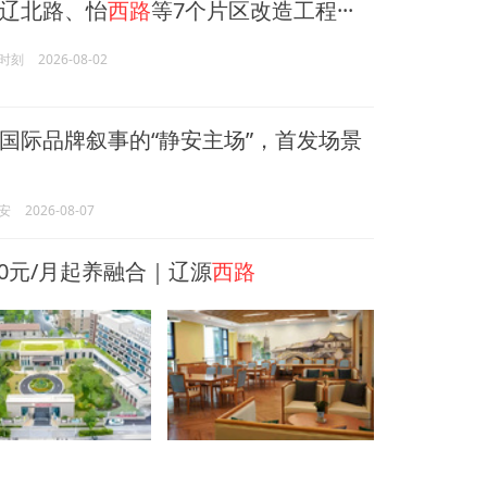
辽北路、怡
西路
等7个片区改造工程···
时刻
2026-08-02
国际品牌叙事的“静安主场”，首发场景
安
2026-08-07
0元/月起养融合｜辽源
西路