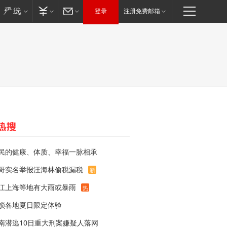
登录
注册免费邮箱
民的健康、体质、幸福一脉相承
哥实名举报汪海林偷税漏税
新
江上海等地有大雨或暴雨
热
锁各地夏日限定体验
南潜逃10日重大刑案嫌疑人落网