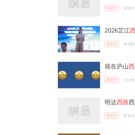
网易号
视觉仪
2026芷江
网易号
新浪财
就在庐山
西
网易号
北仑发
明达
西路
西
网易号
胶东在