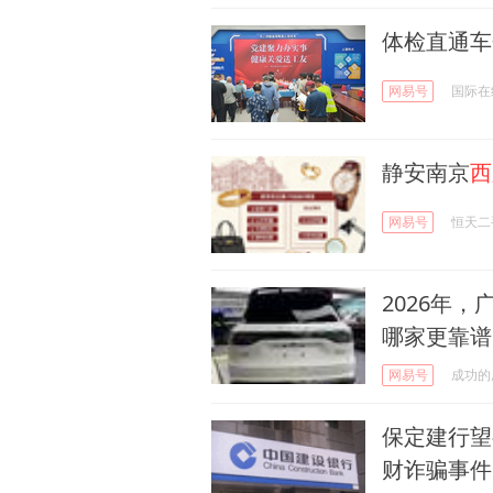
体检直通车
网易号
国际在
静安南京
西
网易号
恒天二
2026年
哪家更靠谱
网易号
成功的
保定建行望
财诈骗事件