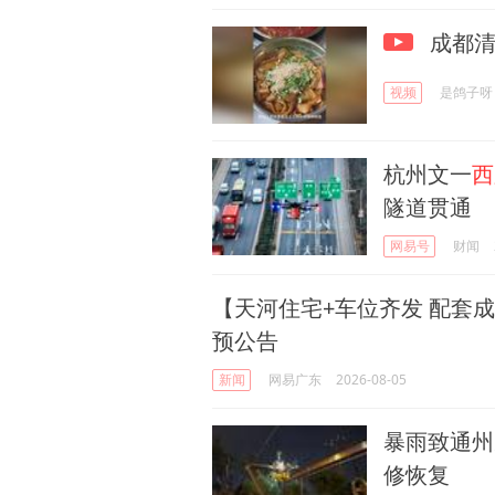
成都清
视频
是鸽子呀
杭州文一
西
隧道贯通
网易号
财闻
【天河住宅+车位齐发 配套
预公告
新闻
网易广东
2026-08-05
暴雨致通州
修恢复