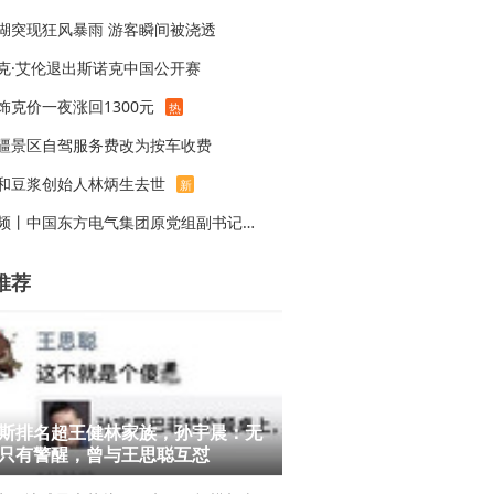
湖突现狂风暴雨 游客瞬间被浇透
克·艾伦退出斯诺克中国公开赛
饰克价一夜涨回1300元
热
疆景区自驾服务费改为按车收费
和豆浆创始人林炳生去世
新
视频丨中国东方电气集团原党组副书记、董事宋致远被查
推荐
斯排名超王健林家族，孙宇晨：无
只有警醒，曾与王思聪互怼