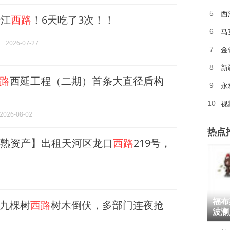
西
5
江
西路
！6天吃了3次！！
马
6
2026-07-27
金
7
新
8
路
西延工程（二期）首条大直径盾构
永
9
10
2026-08-02
热点
成熟资产】出租天河区龙口
西路
219号，
1
福布
九棵树
西路
树木倒伏，多部门连夜抢
2
波澜
3