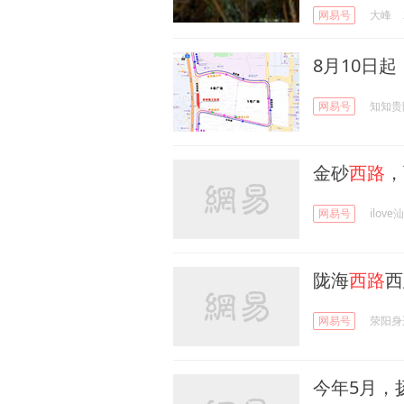
网易号
大峰
8月10日
网易号
知知贵
金砂
西路
，
网易号
ilove
陇海
西路
西
网易号
荥阳身
今年5月，