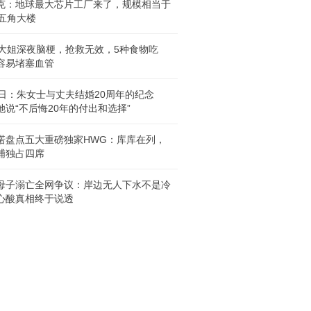
克：地球最大芯片工厂来了，规模相当于
个五角大楼
岁大姐深夜脑梗，抢救无效，5种食物吃
容易堵塞血管
8日：朱女士与丈夫结婚20周年的纪念
她说“不后悔20年的付出和选择”
诺盘点五大重磅独家HWG：库库在列，
浦独占四席
母子溺亡全网争议：岸边无人下水不是冷
心酸真相终于说透