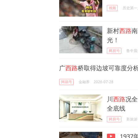
视频
历史第一
新村
西路
南
光！
网易号
鲁中晨
广
西路
桥取得边坡可靠度分
网易号
金融界
2026-07-28
川
西路
况全
全底线
网易号
新旅游
1937