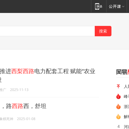
推进
西梨西路
电力配套工程 赋能“农业
设
人
推广
2025-11-13
峰
，路
西路
西，舒坦
浙
解
象棋死神
2025-01-08
河
4