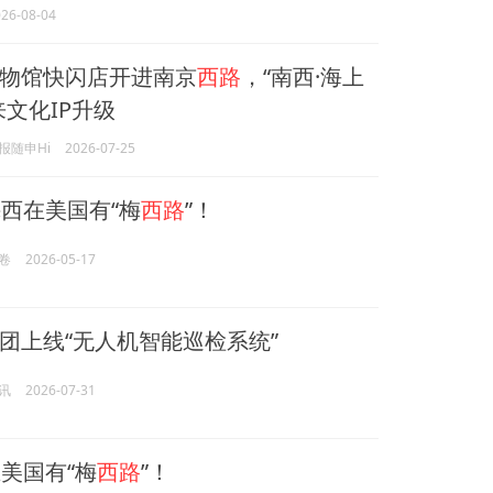
26-08-04
物馆快闪店开进南京
西路
，“南西·海上
来文化IP升级
报随申Hi
2026-07-25
西在美国有“梅
西路
”！
卷
2026-05-17
团上线“无人机智能巡检系统”
讯
2026-07-31
美国有“梅
西路
”！