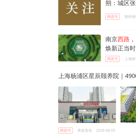
朔：城区张
网易号
朔州壹
南京
西路
，
焕新正当时
网易号
上海静
上海杨浦区星辰颐养院｜490
网易号
养老资讯
2026-08-05