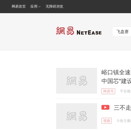
网易首页
应用
无障碍浏览
峪口镇全速
中国芯”建
网易号
平谷微
三不走
视频
斗鱼主播