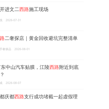
开进文二
西路
施工现场
线
2026-07-31
路
二奢探店｜黄金回收避坑完整清单
手奢侈品
2026-08-01
，广东中山汽车贴膜，江陵
西路
附近到底
？
成
2026-08-07
都庆都
西路
支行成功堵截一起虚假理