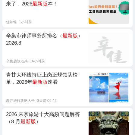
来了，2026
最新版
本！
优加蛙
1小时前
辛集市律师事务所排名（
最新版
）
2026.8
辛集越战老兵
16小时前
青甘大环线持证上岗正规领队榜
单，2026年
最新版
速看
趣哇旅行攻略大全
3天前 09:42
2026 来京旅游十大高频问题解答
（8 月
最新版
）