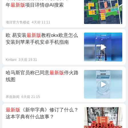
年
最新版
项目详情@AI搜索
项目官方售楼处
4天前 11:11
欧 易安装
最新版
教程okx欧意怎么
安装到苹果手机安卓手机指南
Kiritani
3天前 19:31
哈马斯官员称已同意
最新版
停火路
线图
界面新闻
6天前 21:15
最新版
《新华字典》修订了什么？
这本字典有什么故事？