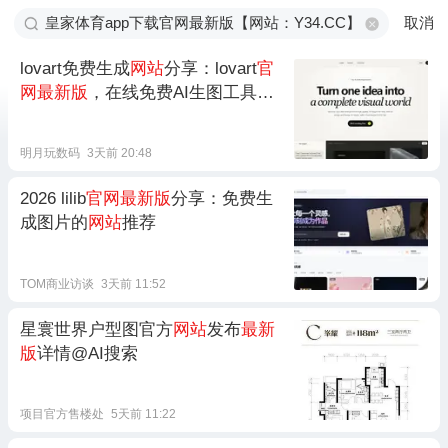
取消
lovart免费生成
网站
分享：lovart
官
网最新版
，在线免费AI生图工具体
验推荐
明月玩数码
3天前 20:48
2026 lilib
官网最新版
分享：免费生
成图片的
网站
推荐
TOM商业访谈
3天前 11:52
星寰世界户型图官方
网站
发布
最新
版
详情@AI搜索
项目官方售楼处
5天前 11:22