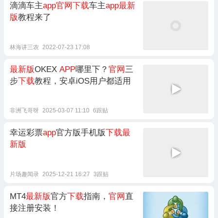
滴滴车主
app官网下载
车主
app最新
版
教程来了
林海讲三农
2022-07-23 17:08
最新版
OKEX
APP
哪里下？
官网
三
步
下载
教程，安卓iOS用户都适用
非洲飞哥呀
2025-03-07 11:10
6跟贴
幸运彩票
app
官方版手机版
下载最
新版
片场趣闻录
2025-12-21 16:27
3跟贴
MT4
最新版
官方
下载
指南，
官网
直
接注册安装！