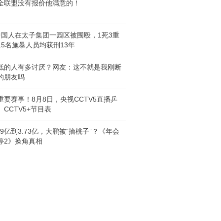
全联盟没有报价他满意的！
中国人在太子集团一园区被围殴，1死3重
15名施暴人员均获刑13年
低的人有多讨厌？网友：这不就是我刚断
的朋友吗
重要赛事！8月8日，央视CCTV5直播乒
、CCTV5+节目表
.9亿到3.73亿，大鹏被“摘桃子”？《年会
停2》换角真相