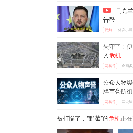
乌克
告罄
视频
体育小看
失守了！伊
入
危机
网易号
金额多
公众人物舆
牌声誉防御
网易号
耳尖星
被打惨了，“野莓”的
危机
正在