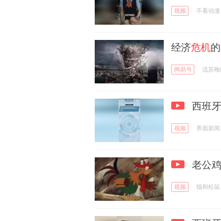
视频
不看动漫
经济
危机
的
网易号
流苏晚
西班牙
视频
界面新闻
老公鸡
视频
猫和松鼠