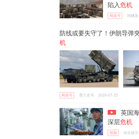
陷入
危机
网易号
阿晪美
防线或要失守了！伊朗导弹
机
网易号
墨兰史书
2026-07-25
英国海
深层
危机
视频
你在彼方