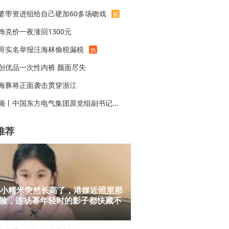
婆带资进组给自己硬加60多场吻戏
新
饰克价一夜涨回1300元
哥实名举报汪海林偷税漏税
热
创优品一次性内裤 颜面尽失
海豚将正面袭击贯穿浙江
视频丨中国东方电气集团原党组副书记、董事宋致远被查
推荐
岁小糯米突然长高了，港媒近照里那
脸，连杨幂年轻时的影子都快藏不