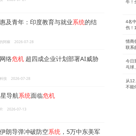
牛！
惠及青年：印度教育与就业
系统
的结
4名
伤！
情商
的阿稼
2026-07-28
联系
型网络
危机
超四成企业计划部署AI威胁
今日
乓球
O科技
2026-07-28
从12
不能
星导航
系统
面临
危机
片
2026-07-13
伊朗导弹冲破防空
系统
，5万中东美军