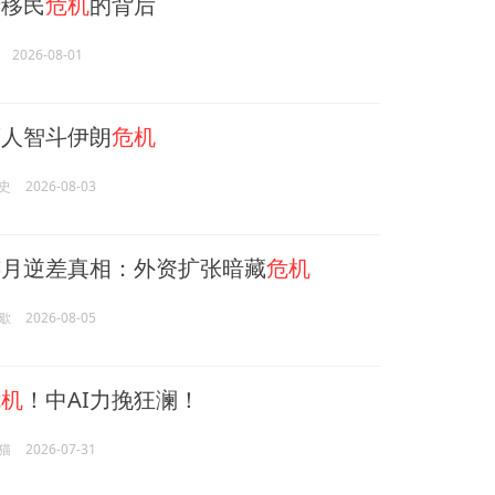
移民
危机
的背后
2026-08-01
人智斗伊朗
危机
史
2026-08-03
月逆差真相：外资扩张暗藏
危机
歇
2026-08-05
危机
！中AI力挽狂澜！
猫
2026-07-31