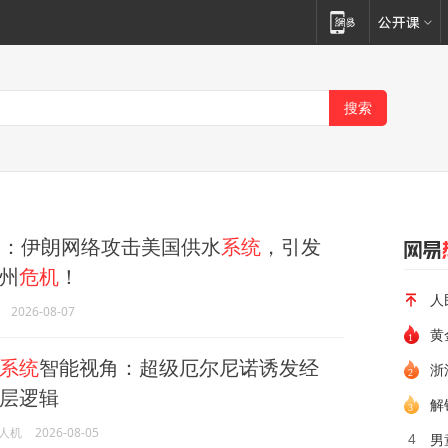
：伊朗网络攻击美国供水
系统
，引发
州
危机
！
人
2026-08-07
黄
系统
智能视角：超级厄尔尼诺诱发经
浙
层逻辑
解
人机
2026-08-05
男
4