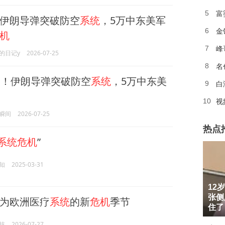
富
5
伊朗导弹突破防空
系统
，5万中东美军
金
6
机
峰
7
的日记y
2026-07-25
名
8
！伊朗导弹突破防空
系统
，5万中东美
白
9
10
瞬间
2026-07-25
热点
系统危机
”
知
2025-03-31
12
1
张侧
为欧洲医疗
系统
的新
危机
季节
2
住了
技
2026-07-27
3