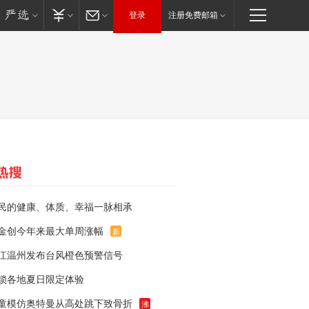
登录
注册免费邮箱
民的健康、体质、幸福一脉相承
金创今年来最大单周涨幅
新
江温州发布台风橙色预警信号
锁各地夏日限定体验
童模仿奥特曼从高处跳下致骨折
沸