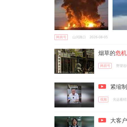
网易号
山河路口
2026-08-05
烟草的
危机
网易号
野望谷
紧缩制
视频
光远看经
大客户