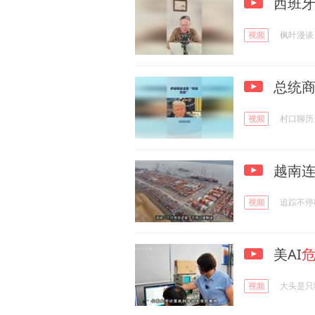
西班牙
视频
枫叶漫谈
总统商
视频
村口聊历
越南连
视频
追踪不停
美AI
视频
大头是只