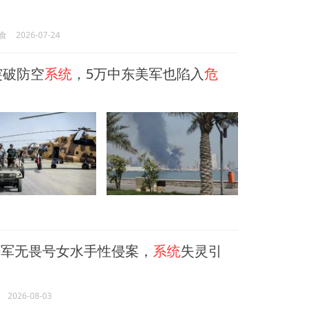
食
2026-07-24
突破防空
系统
，5万中东美军也陷入
危
军无畏号女水手性侵案，
系统
失灵引
2026-08-03