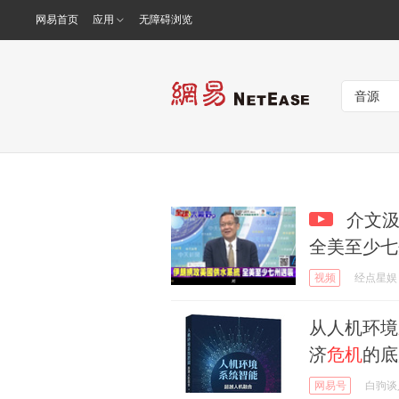
网易首页
应用
无障碍浏览
介文汲
全美至少七
视频
经点星娱
从人机环境
济
危机
的底
网易号
白驹谈