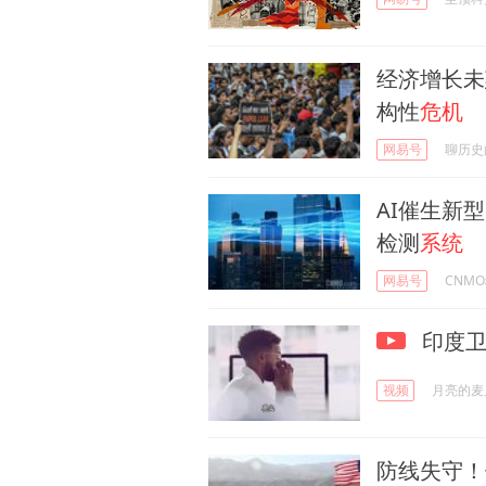
经济增长未
构性
危机
网易号
聊历史
AI催生新
检测
系统
网易号
CNM
印度卫
视频
月亮的麦
防线失守！