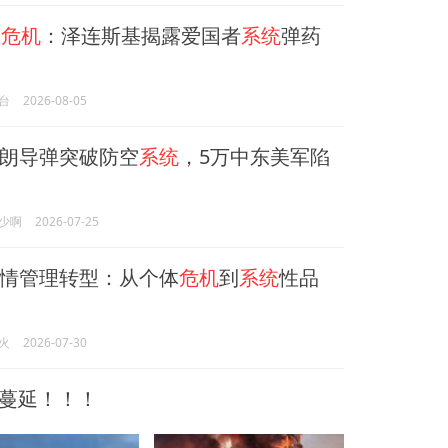
兰
危机
：泽连斯基揭露爱国者
系统
弹药
台
2026-08-05
朗导弹突破防空
系统
，5万中东美军陷
少啊
2026-07-25
情管理转型：从个体
危机
到
系统
性品
火
2026-07-30
蔓延！！！