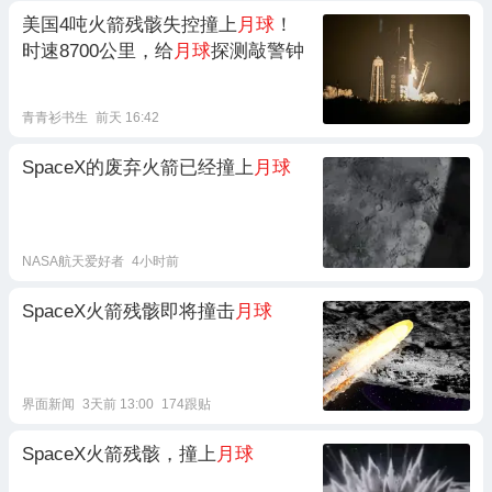
美国4吨火箭残骸失控撞上
月球
！
时速8700公里，给
月球
探测敲警钟
青青衫书生
前天 16:42
SpaceX的废弃火箭已经撞上
月球
NASA航天爱好者
4小时前
SpaceX火箭残骸即将撞击
月球
界面新闻
3天前 13:00
174跟贴
SpaceX火箭残骸，撞上
月球