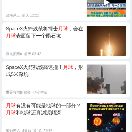
台海风云
前天 12:22
SpaceX火箭残骸将撞击
月球
，会在
月球
表面留下一个陨石坑
晨光苏醒a
前天 03:42
SpaceX火箭残骸高速撞击
月球
，形
成5米深坑
世界背后的秘密
14小时前
月球
有没有可能是地球的一部分？
月球
和地球还真渊源颇深
剪烛夜话
4天前 19:10
2跟贴