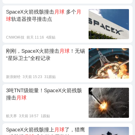
SpaceX火箭残骸撞击
月球
多个
月
球
轨道器搜寻撞击点
CNMO科技
前天 11:16
4跟贴
刚刚，SpaceX火箭撞击
月球
！无锡
“星际卫士”全程记录
新浪财经
3天前 15:23
31跟贴
3吨TNT级能量！SpaceX火箭残骸
撞击
月球
航天界
3天前 18:57
1跟贴
SpaceX火箭残骸撞上
月球
了，猎鹰