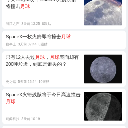
将撞击
月球
浙江之声
3天前 13:25
8跟贴
SpaceX一枚火箭即将撞击
月球
鞭牛士
3天前 07:44
8跟贴
只有12人去过
月球
，
月球
表面却有
200吨垃圾，到底是谁丢的？
史之铭
5天前 16:54
10跟贴
SpaceX火箭残骸将于今日高速撞击
月球
链闻科技
3天前 10:19