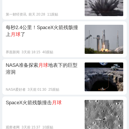
第一财经资讯
前天 20:28
11跟贴
每秒2.4公里！SpaceX火箭残骸撞
上
月球
了
界面新闻
3天前 18:15
40跟贴
NASA准备探索
月球
地表下的巨型
溶洞
NASA爱好者
3天前 01:30
25跟贴
SpaceX火箭残骸撞击
月球
观察者网
3天前 15:37
10跟贴