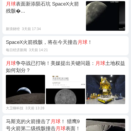
月球
表面新添陨石坑 SpaceX火箭
残骸�...
新浪财经
3天前 17:34
SpaceX火箭残骸，将在今天撞击
月球
！
每日经济新闻
3天前 14:21
月球
争夺战已打响！美媒提出关键问题：
月球
土地权益
如何划分？
大卫聊科技
3天前 13:28
马斯克的火箭撞击了
月球
！ 猎鹰9
号火箭第二级残骸撞击
月球
表面！