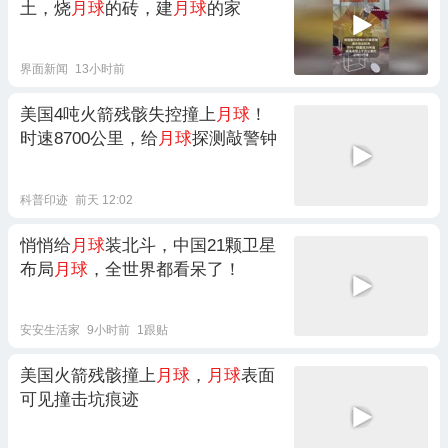
土，烧
月球
的砖，建
月球
的家
界面新闻
13小时前
美国4吨火箭残骸失控撞上
月球
！
时速8700公里，给
月球
探测敲警钟
科普印迹
前天 12:02
悄悄给
月球
装北斗，中国21颗卫星
布局
月球
，全世界都看呆了！
安安生活家
9小时前
1跟贴
美国火箭残骸撞上
月球
，
月球
表面
可见撞击坑痕迹