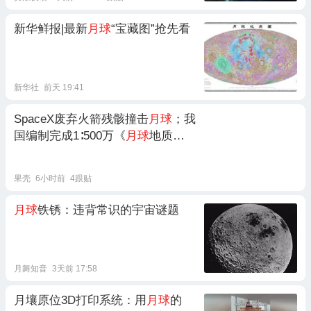
新华鲜报|最新
月球
“宝藏图”抢先看
新华社
前天 19:41
SpaceX废弃火箭残骸撞击
月球
；我
国编制完成1∶500万《
月球
地质
图》；国家药监局发布首个化妆品
强制性国标
果壳
6小时前
4跟贴
月球
铁锈：违背常识的宇宙谜题
月舞知音
3天前 17:58
月壤原位3D打印系统：用
月球
的