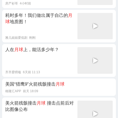
房产衫哥
4小时前
耗时多年！我们做出属于自己的
月
球
地质图！
雅儿姐姐爱侃剧
刚刚
人在
月球
上，能活多少年？
齐齐爱唠嗑
6天前 11:13
美国“猎鹰9”火箭残骸撞击
月球
格隆汇APP
前天 18:09
美火箭残骸撞击
月球
撞击点前后对
比图像公布