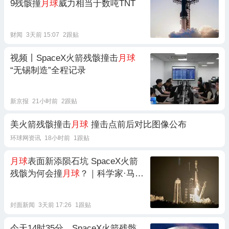
9残骸撞
月球
威力相当于数吨TNT
财闻
3天前 15:07
2跟贴
视频丨SpaceX火箭残骸撞击
月球
“无锡制造”全程记录
新京报
21小时前
2跟贴
美火箭残骸撞击
月球
撞击点前后对比图像公布
环球网资讯
18小时前
1跟贴
月球
表面新添陨石坑 SpaceX火箭
残骸为何会撞
月球
？｜科学家·马上
回答
封面新闻
3天前 17:26
1跟贴
今天14时35分，SpaceX火箭残骸