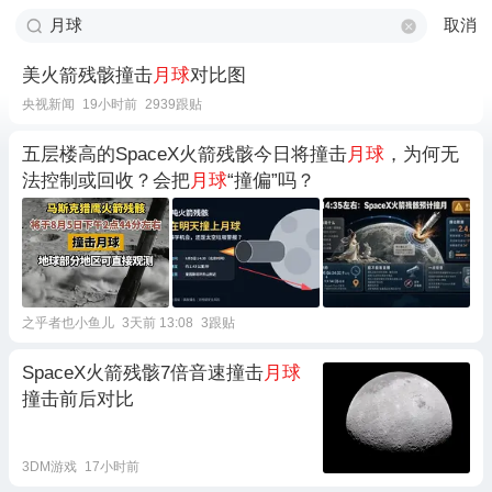
取消
美火箭残骸撞击
月球
对比图
央视新闻
19小时前
2939跟贴
五层楼高的SpaceX火箭残骸今日将撞击
月球
，为何无
法控制或回收？会把
月球
“撞偏”吗？
之乎者也小鱼儿
3天前 13:08
3跟贴
SpaceX火箭残骸7倍音速撞击
月球
撞击前后对比
3DM游戏
17小时前