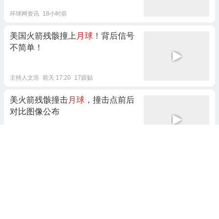
环球网资讯
18小时前
美国火箭残骸撞上
月球
！背后信号
不简单！
主持人文浩
前天 17:20
17跟贴
美火箭残骸撞击
月球
，撞击点前后
对比图像公布
现代快报
13小时前
马斯克「炸」
月球
，《卫报》说啥
了？
一直夫妇的日常
17小时前