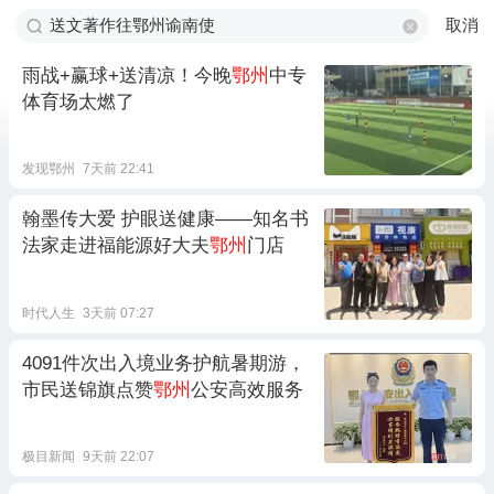
取消
雨战+赢球+送清凉！今晚
鄂州
中专
体育场太燃了
发现鄂州
7天前 22:41
翰墨传大爱 护眼送健康——知名书
法家走进福能源好大夫
鄂州
门店
时代人生
3天前 07:27
4091件次出入境业务护航暑期游，
市民送锦旗点赞
鄂州
公安高效服务
极目新闻
9天前 22:07