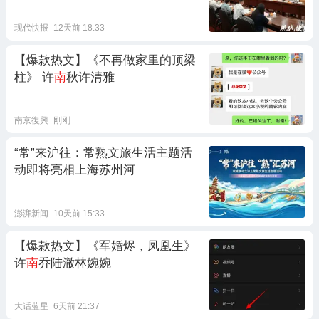
现代快报
12天前 18:33
【爆款热文】《不再做家里的顶梁
柱》 许
南
秋许清雅
南京復興
刚刚
“常”来沪往：常熟文旅生活主题活
动即将亮相上海苏州河
澎湃新闻
10天前 15:33
【爆款热文】《军婚烬，凤凰生》
许
南
乔陆澈林婉婉
大话蓝星
6天前 21:37