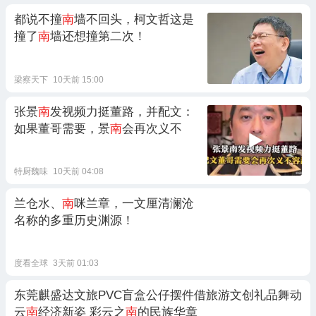
都说不撞
南
墙不回头，柯文哲这是
撞了
南
墙还想撞第二次！
梁察天下
10天前 15:00
张景
南
发视频力挺董路，并配文：
如果董哥需要，景
南
会再次义不
特厨魏味
10天前 04:08
兰仓水、
南
咪兰章，一文厘清澜沧
名称的多重历史渊源！
度看全球
3天前 01:03
东莞麒盛达文旅PVC盲盒公仔摆件借旅游文创礼品舞动
云
南
经济新姿 彩云之
南
的民族华章