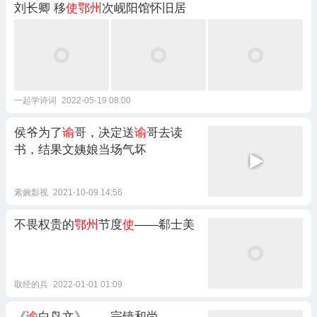
刘长卿 移
使鄂州
次岘阳馆怀旧居
一起学诗词
2022-05-19 08:00
侯爷为了
谕
哥，决定送
谕
哥去读
书，结果文姨娘当场气坏
素婉影视
2021-10-09 14:56
不畏权贵的
鄂州
节度
使
——郗士美
取经的兵
2022-01-01 01:09
《
谕
白鸟文》——宗镜和尚