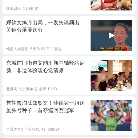
新浪财经
11小时前
郑钦文爆冷出局，一发失误频出，
关键分屡屡送分
铭记人类辉煌
6天前 03:29
1跟贴
东城前门街道文韵汇新中轴驿站启
新，非遗体验暖心送清凉
北青网-北京青年报
前天 18:53
首轮曾淘汰郑钦文！菲律宾一姐送
蛋头号种子，首夺巡回赛冠军
全景体育V
4天前 05:49
33跟贴