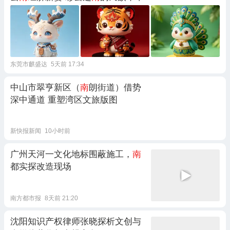
东莞市麒盛达
5天前 17:34
中山市翠亨新区（
南
朗街道）借势
深中通道 重塑湾区文旅版图
新快报新闻
10小时前
广州天河一文化地标围蔽施工，
南
都实探改造现场
南方都市报
8天前 21:20
沈阳知识产权律师张晓探析文创与