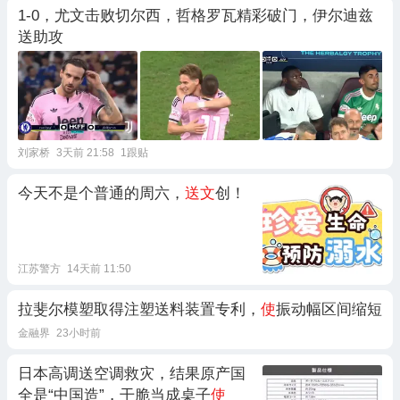
1-0，尤文击败切尔西，哲格罗瓦精彩破门，伊尔迪兹
送助攻
刘家桥
3天前 21:58
1跟贴
今天不是个普通的周六，
送文
创！
江苏警方
14天前 11:50
拉斐尔模塑取得注塑送料装置专利，
使
振动幅区间缩短
金融界
23小时前
日本高调送空调救灾，结果原产国
全是“中国造”，干脆当成桌子
使