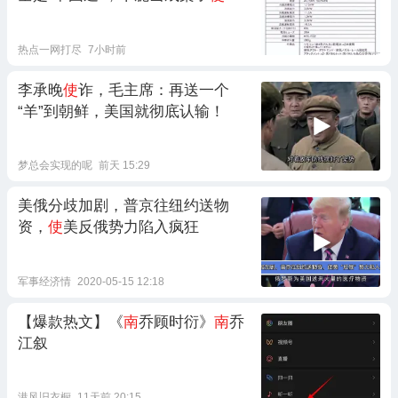
热点一网打尽
7小时前
李承晚
使
诈，毛主席：再送一个
“羊”到朝鲜，美国就彻底认输！
梦总会实现的呢
前天 15:29
美俄分歧加剧，普京往纽约送物
资，
使
美反俄势力陷入疯狂
军事经济情
2020-05-15 12:18
【爆款热文】《
南
乔顾时衍》
南
乔
江叙
港风旧衣橱
11天前 20:15