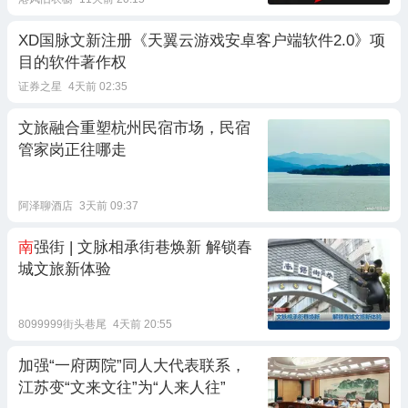
XD国脉文新注册《天翼云游戏安卓客户端软件2.0》项
目的软件著作权
证券之星
4天前 02:35
文旅融合重塑杭州民宿市场，民宿
管家岗正往哪走
阿泽聊酒店
3天前 09:37
南
强街 | 文脉相承街巷焕新 解锁春
城文旅新体验
8099999街头巷尾
4天前 20:55
加强“一府两院”同人大代表联系，
江苏变“文来文往”为“人来人往”