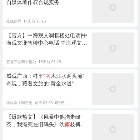
自媒体著作权合规实务
张晓律师
14天前 15:15
【官方】中海观文澜售楼处电话|中
海观文澜售楼中心电话|中海观文澜
开发商预约电话：中海匠心著作
直通开发商售楼处
15天前 06:45
威观广西：桂平“
南
木江水两头流”
奇观，藏着文旅的“黄金水道”
桂临塞上聊历史
前天 06:33
6跟贴
【爆款热文】《风暴中他抱走绿
茶，我淹死在旧码头》沈
南
枝傅司
年