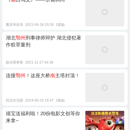
重庆华岩寺
2021-04-18 20:26
1跟贴
湖北
鄂州
刑事律师辩护 湖北侵犯著
作权罪量刑
娱乐荣誉奖
2021-11-27 04:38
连接
鄂州
！这座大桥
南
主塔封顶！
武汉生活荟
2024-05-25 16:47
2跟贴
禧宝送福利啦！20份电影文创等你
来拿~