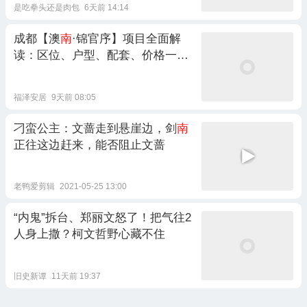
是吃拳头还是肉包
6天前 14:14
成都【澳
南
·锦官序】项目全面解
读：区位、户型、配套、价格一文
读懂
福泽安居
9天前 08:05
刁蛮公主：文蔷走到悬崖边，剑
南
正往这边赶来，能否阻止文蔷
老鸭爱剪辑
2021-05-25 13:00
“内鬼”拆台、郑丽文怒了！把气往2
人身上撒？柯文哲野心藏不住
旧史新谭
11天前 19:37