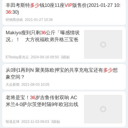
丰田考斯特
多少
钱10座11座
VIP
版售价(2021-01-27 10
:
36:
30)
经销商供稿
2021-01-27 10:36
Makiyo瘦到只剩
36
公斤「曝感情状
况」！ 大方祝福欧弟升格三宝爸
ETtoday星光云
2024-09-16 09:50
3跟贴
从0到1再到N 聚美陈欧押宝的共享充电宝还有
多少
想
象空间？
大众新闻
2021-08-03 10:05
老将是宝！
36
岁吉鲁传射双响 AC
米兰4-0萨尔茨堡时隔9年欧冠出线
智道足球
2022-11-03 09:03
3跟贴