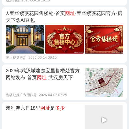
新浪财经
2026-05-18 16:15
®宝华紫薇花园售楼处-首页
网址
-宝华紫薇花园官方-房
天下@AI豆包
沪上楼盘更新
2026-06-14 09:15
2026年武汉城建楚宝里售楼处官方
网站发布-首页
网址
-武汉房天下
售楼处推广专用账号
2026-04-03 07:25
澳利澳六肖18码
网址
是
多少