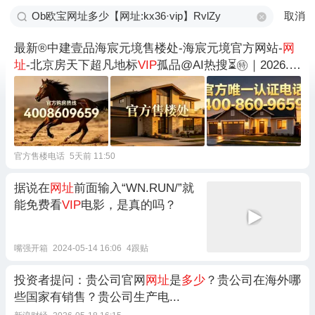
取消
最新®中建壹品海宸元境售楼处-海宸元境官方网站-
网
址
-北京房天下超凡地标
VIP
孤品@AI热搜⏳㊕｜2026.8.
1直营发布
官方售楼电话
5天前 11:50
据说在
网址
前面输入“WN.RUN/”就
能免费看
VIP
电影，是真的吗？
嘴强开箱
2024-05-14 16:06
4跟贴
投资者提问：贵公司官网
网址
是
多少
？贵公司在海外哪
些国家有销售？贵公司生产电...