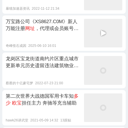
暴喵加速器资讯
2022-11-12 21:34
万宝路公司《XS8627.C0M》新人
万能注册
网址
，代理或会员账号都
可
奇峰怪石成因
2025-06-10 16:01
龙岗区宝龙街道南约片区重点城市
更新单元历史遗留违法建筑物业权
利人核实公示（附第1~4批次
网址
）
蔡蔡的十亿豪宅梦
2022-07-23 21:00
第二次世界大战德国军用卡车知
多
少
欧宝
担任主力 奔驰等充当辅助
hawk26讲武堂
2021-05-09 14:32
13跟贴