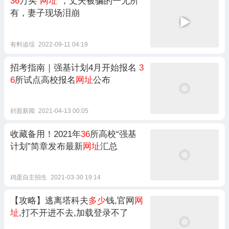
36
万买“
网址
”，丈夫被骗的一无所
有，妻子现场泪崩
有料追综
2022-09-11 04:19
招考指南｜强基计划4月开始报名
3
6
所试点高校报名
网址
公布
封面新闻
2021-04-13 00:05
收藏备用！2021年
36
所高校“强基
计划”简章发布最新
网址
汇总
鸡蛋自主招生
2021-03-30 19:14
【攻略】逃离塔科夫
多少
钱,官网
网
址
,打不开进不去,加载登录不了