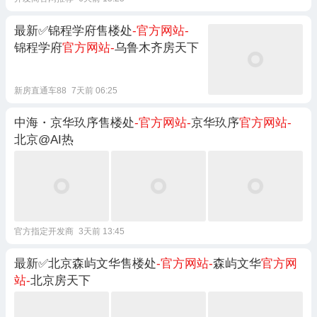
最新✅锦程学府售楼处
-官方网站-
锦程学府
官方网站-
乌鲁木齐房天下
新房直通车88
7天前 06:25
中海・京华玖序售楼处
-官方网站-
京华玖序
官方网站-
北京@AI热
官方指定开发商
3天前 13:45
最新✅北京森屿文华售楼处
-官方网站-
森屿文华
官方网
站-
北京房天下