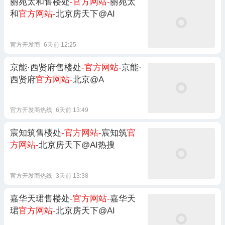
丽苑太和售楼处
-官方网站-
丽苑太
和
官方网站-
北京房天下@AI
官方开发商
6天前 12:25
京能·西贤府售楼处
-官方网站-
京能·
西贤府
官方网站-
北京@A
官方开发商热线
6天前 13:49
宸知筑售楼处
-官方网站-
宸知筑
官
方网站-
北京房天下@AI热搜
官方开发商热线
3天前 13:38
嘉华天珺售楼处
-官方网站-
嘉华天
珺
官方网站-
北京房天下@AI