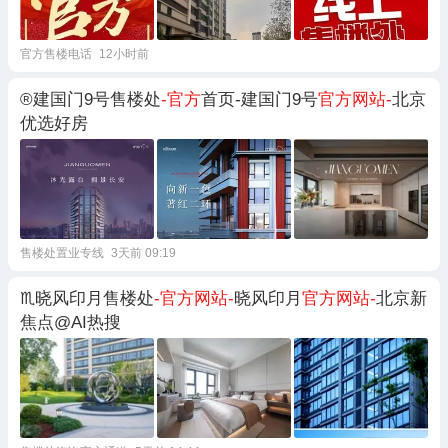
官方售楼电话
12小时前
®建国门9号售楼处
-官方
首页-建国门9号
官方网站-
北京
优选好房
售楼处置业专线
3天前 09:19
♏晓风印月售楼处
-官方网站-
晓风印月
官方网站-
北京新
焦点@AI热搜