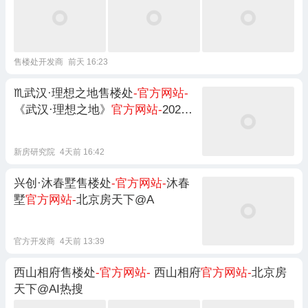
售楼处开发商
前天 16:23
♏武汉·理想之地售楼处
-官方网站-
《武汉·理想之地》
官方网站-
2026
武汉房天下@AI热搜
新房研究院
4天前 16:42
兴创·沐春墅售楼处
-官方网站-
沐春
墅
官方网站-
北京房天下@A
官方开发商
4天前 13:39
西山相府售楼处
-官方网站-
西山相府
官方网站-
北京房
天下@AI热搜