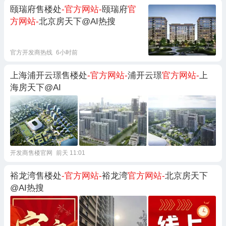
颐瑞府售楼处
-官方网站-
颐瑞府
官
方网站-
北京房天下@AI热搜
官方开发商热线
6小时前
上海浦开云璟售楼处
-官方网站-
浦开云璟
官方网站-
上
海房天下@AI
开发商售楼官网
前天 11:01
裕龙湾售楼处
-官方网站-
裕龙湾
官方网站-
北京房天下
@AI热搜