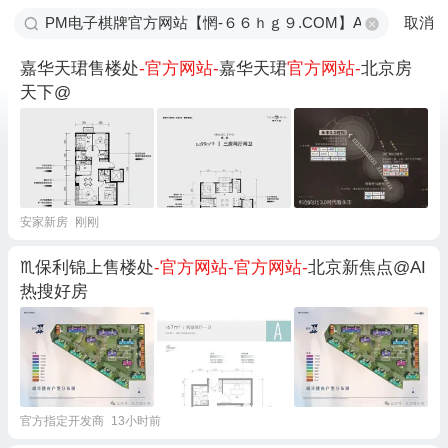
取消
嘉华天珺售楼处
-官方网站-
嘉华天珺
官方网站-
北京房
天下@
安家新房
刚刚
♏保利锦上售楼处
-官方网站-官方网站-
北京新焦点@AI
热搜好房
官方指定开发商
13小时前