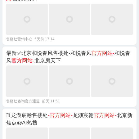
售楼处营销中心
5天前 17:14
最新✅北京和悦春风售楼处-和悦春风
官方网站-
和悦春
风
官方网站-
北京房天下
售楼处咨询官方通道
前天 11:51
♏龙湖宸翰售楼处
-官方网站-
龙湖宸翰
官方网站-
北京新
焦点@AI热搜