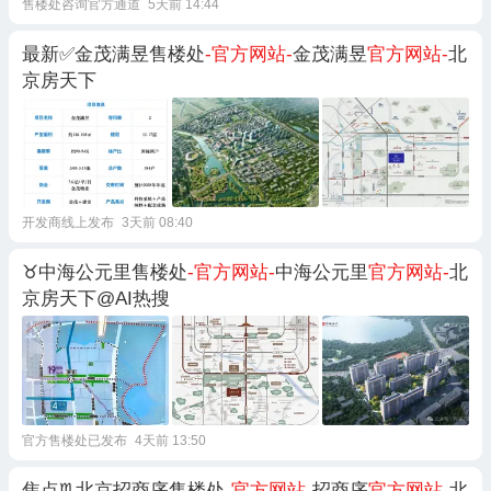
售楼处咨询官方通道
5天前 14:44
最新✅金茂满昱售楼处
-官方网站-
金茂满昱
官方网站-
北
京房天下
开发商线上发布
3天前 08:40
♉中海公元里售楼处
-官方网站-
中海公元里
官方网站-
北
京房天下@AI热搜
官方售楼处已发布
4天前 13:50
焦点♏北京招商序售楼处
-官方网站-
招商序
官方网站-
北