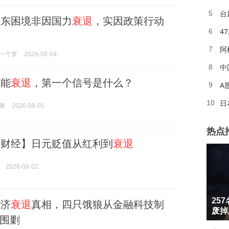
台
5
东困境非因国力
衰退
，实因政策行动
6
阿
7
一个梦
2026-08-04
中
8
能
衰退
，第一个信号是什么？
A
9
日
10
康
2026-08-05
热点
财经】日元贬值从红利到
衰退
2026-08-02
1
25
济
衰退
真相，四只饿狼从金融科技制
2
废掉
围剿
3