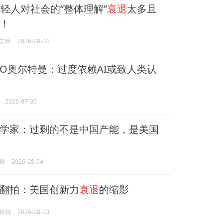
轻人对社会的“整体理解”
衰退
太多且
！
笑呀
2026-08-04
 CEO奥尔特曼：过度依赖AI或致人类认
2026-07-30
学家：过剩的不是中国产能，是美国
报
2026-08-04
翻拍：美国创新力
衰退
的缩影
叔说
2026-08-03