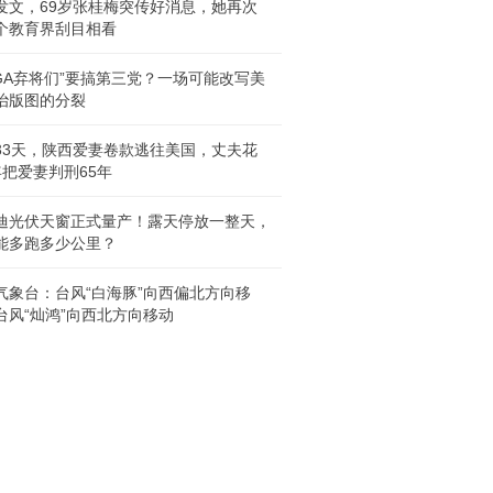
发文，69岁张桂梅突传好消息，她再次
个教育界刮目相看
AGA弃将们”要搞第三党？一场可能改写美
治版图的分裂
33天，陕西爱妻卷款逃往美国，丈夫花
年把爱妻判刑65年
迪光伏天窗正式量产！露天停放一整天，
能多跑多少公里？
气象台：台风“白海豚”向西偏北方向移
台风“灿鸿”向西北方向移动