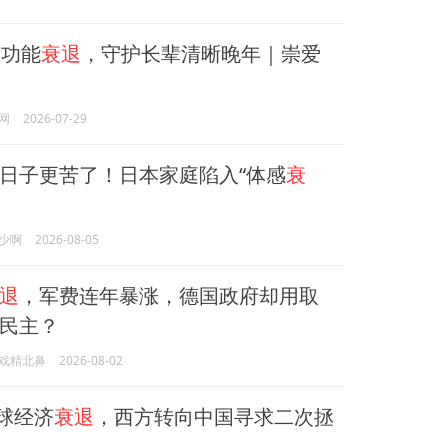
功能
衰退
，守护长辈清晰晚年｜崇爱
网
2026-07-29
日子更苦了！日本家庭陷入“体感
衰
少啊
2026-08-05
退
，军费连年暴涨，德国政府却用取
民主？
戏精北鼻
2026-08-02
全球经济
衰退
，西方转向中国寻求二次拯