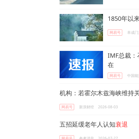
1850年
网易号
阜成门
IMF总裁
在
网易号
中国能
机构：若霍尔木兹海峡维持
网易号
新浪财经
2026-08-03
五招延缓老年人认知
衰退
网易号
参考消息
2026-07-27