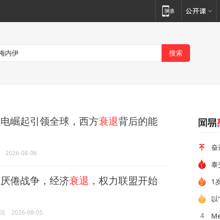
电崛起引领全球，西方
衰退
背后的能
奋
2026-08-06
厌倦战争，经济
衰退
，权力联盟开始
以
回
2026-08-05
M
4