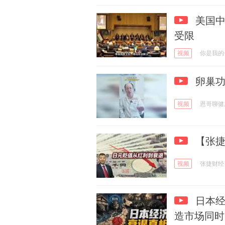
美国中
受限
视频
你是我的
卵巢功
视频
恩哥聊健
【张捷
视频
张捷财经
日本经
造市场同时