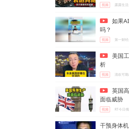
视频
露露生活
如果A
吗？
视频
第一财经
美国工
析
视频
清欢可期
英国高
面临威胁
视频
RT今日
干预身体机