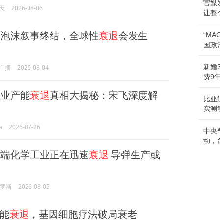
官媒
天
2026-08-06
让整
I泡沫叙事终结，全球性
衰退
会发生
“M
国政
新婚
广播
2026-08-04
费9
业产能
衰退
真相大揭秘：宋飞深度解
比亚
实测
a
2026-07-26
中央
动，
端化学工业正在迅速
衰退
导弹生产或
俄罗斯
2026-08-05
能
衰退
，基因细胞疗法破局衰老