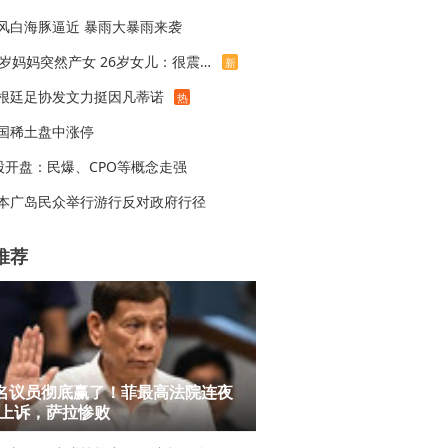
风白海豚逼近 暴雨大暴雨来袭
47岁妈妈突然产女 26岁女儿：很震惊
新
根廷足协发文力挺因凡蒂诺
热
国稀土盘中涨停
股开盘：民爆、CPO等概念走强
本广岛民众举行游行反对政府行径
推荐
7名议员彻底赢了！菲最高法院连夜
上诉，萨拉惨败