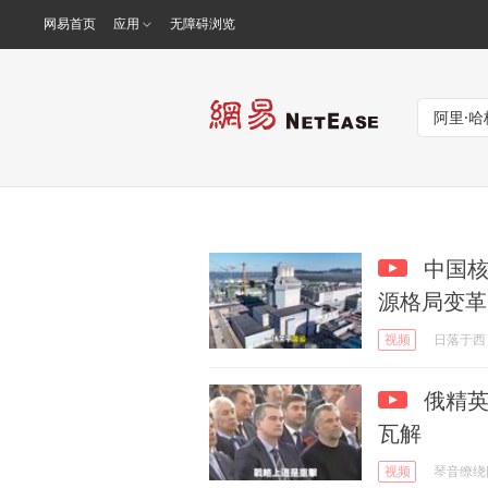
网易首页
应用
无障碍浏览
中国核
源格局变革
视频
日落于西
俄精英
瓦解
视频
琴音缭绕