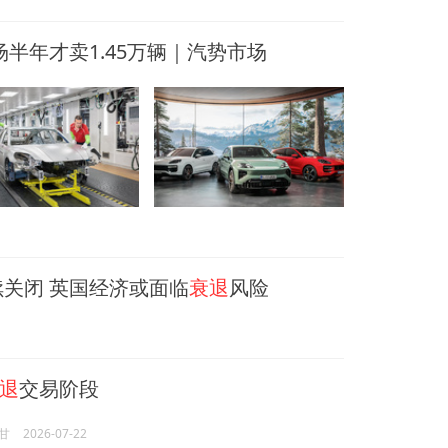
半年才卖1.45万辆｜汽势市场
关闭 英国经济或面临
衰退
风险
退
交易阶段
甘
2026-07-22