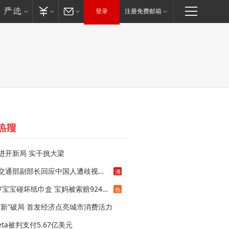
登录
注册免费邮箱
进开新局 实干挑大梁
泰交通部副部长回应中国人遭歧视手势
沸
1岁宝宝碰坏纸巾盒 宝妈被索赔924元
热
“新”破局 首发经济点亮城市消费活力
eta被判支付5.67亿美元