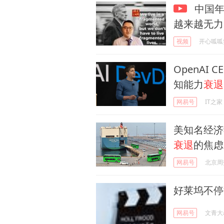
中国年
越来越无力
视频
开心呱呱
OpenAI
知能力
衰退
网易号
IT之家
美知名经济
衰退
的焦虑
网易号
北京周
好莱坞不停
网易号
文青大