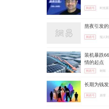
网易号
时光派
熬夜引发的
网易号
报人刘
装机暴跌6
情的起点
网易号
财闻
长期为钱发
网易号
原理