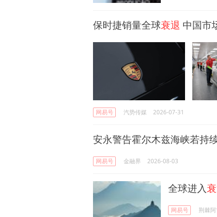
保时捷销量全球
衰退
中国市场
网易号
汽势传媒
2026-07-31
安永警告霍尔木兹海峡若持续
网易号
金融界
2026-08-03
全球进入
衰
网易号
荆棘阿