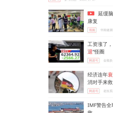
延缓脑
康复
视频
华南健康
工资涨了，
退
”怪圈
网易号
金额多
经济连年
衰
消对手来救
网易号
老炇系
IMF警告
救