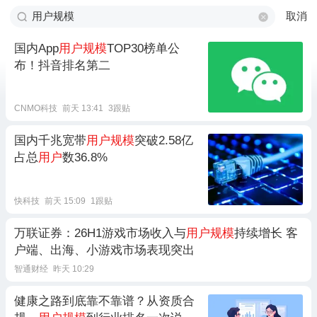
取消
国内App
用户规模
TOP30榜单公
布！抖音排名第二
CNMO科技
前天 13:41
3跟贴
国内千兆宽带
用户规模
突破2.58亿
占总
用户
数36.8%
快科技
前天 15:09
1跟贴
万联证券：26H1游戏市场收入与
用户规模
持续增长 客
户端、出海、小游戏市场表现突出
智通财经
昨天 10:29
健康之路到底靠不靠谱？从资质合