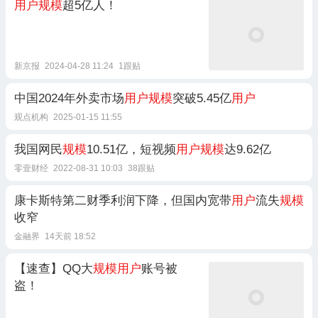
用户规模
超5亿人！
新京报
2024-04-28 11:24
1跟贴
中国2024年外卖市场
用户规模
突破5.45亿
用户
观点机构
2025-01-15 11:55
我国网民
规模
10.51亿，短视频
用户规模
达9.62亿
零壹财经
2022-08-31 10:03
38跟贴
康卡斯特第二财季利润下降，但国内宽带
用户
流失
规模
收窄
金融界
14天前 18:52
【速查】QQ大
规模用户
账号被
盗！