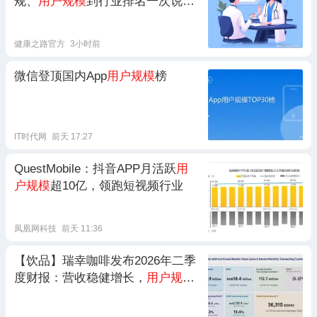
规、
用户规模
到行业排名一次说清
楚
健康之路官方
3小时前
微信登顶国内App
用户规模
榜
IT时代网
前天 17:27
QuestMobile：抖音APP月活跃
用
户规模
超10亿，领跑短视频行业
凤凰网科技
前天 11:36
【饮品】瑞幸咖啡发布2026年二季
度财报：营收稳健增长，
用户规模
、门店数量持续刷新行业纪录