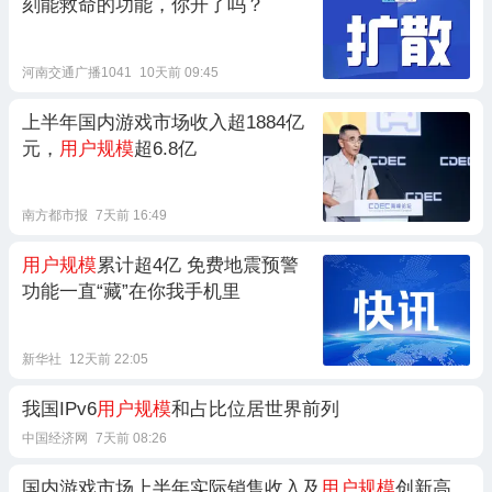
刻能救命的功能，你开了吗？
河南交通广播1041
10天前 09:45
上半年国内游戏市场收入超1884亿
元，
用户规模
超6.8亿
南方都市报
7天前 16:49
用户规模
累计超4亿 免费地震预警
功能一直“藏”在你我手机里
新华社
12天前 22:05
我国IPv6
用户规模
和占比位居世界前列
中国经济网
7天前 08:26
国内游戏市场上半年实际销售收入及
用户规模
创新高