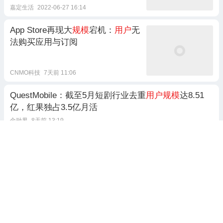
嘉定生活
2022-06-27 16:14
App Store再现大
规模
宕机：
用户
无
法购买应用与订阅
CNMO科技
7天前 11:06
QuestMobile：截至5月短剧行业去重
用户规模
达8.51
亿，红果独占3.5亿月活
金融界
8天前 13:19
谷歌大
规模
封禁OpenClaw
用户
意推响
2026-02-25 07:00
运营商给
用户
分了级，老
用户
这回
狗都难当了？【X.PIN】