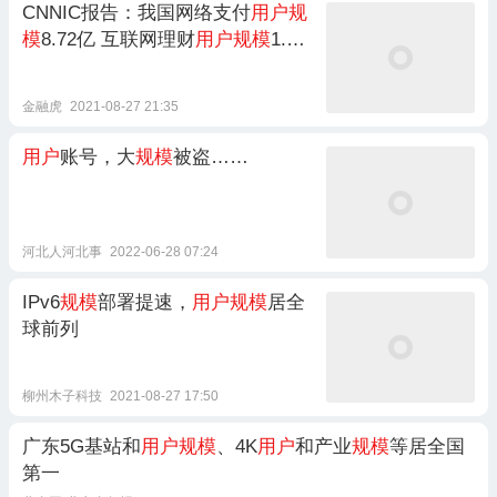
CNNIC报告：我国网络支付
用户规
模
8.72亿 互联网理财
用户规模
1.66
亿
金融虎
2021-08-27 21:35
用户
账号，大
规模
被盗……
河北人河北事
2022-06-28 07:24
IPv6
规模
部署提速，
用户规模
居全
球前列
柳州木子科技
2021-08-27 17:50
广东5G基站和
用户规模
、4K
用户
和产业
规模
等居全国
第一