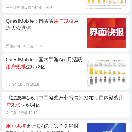
三言科技
8天前 14:14
1跟贴
QuestMobile：抖省省
用户规模
逼
近大众点评
界面新闻
20天前 12:20
QuestMobile：国内手游App月活跃
用户规模
达6.72亿
IT之家
16天前 10:19
《2026年1-6月中国游戏产业报告》发布，国内游戏
用
户规模
达6.84亿
文汇报
7天前 19:19
用户规模
累计超4亿，这个关键时