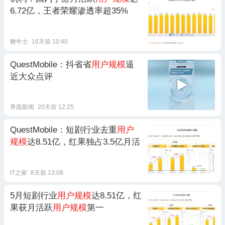
6.72亿，王者荣耀渗透率超35%
鞭牛士
16天前 10:40
QuestMobile：抖省省
用户规模
逼
近大众点评
界面新闻
20天前 12:25
QuestMobile：短剧行业去重
用户
规模
达8.51亿，红果独占3.5亿月活
IT之家
8天前 13:08
5月短剧行业
用户规模
达8.51亿，红
果获月活跃
用户规模
第一