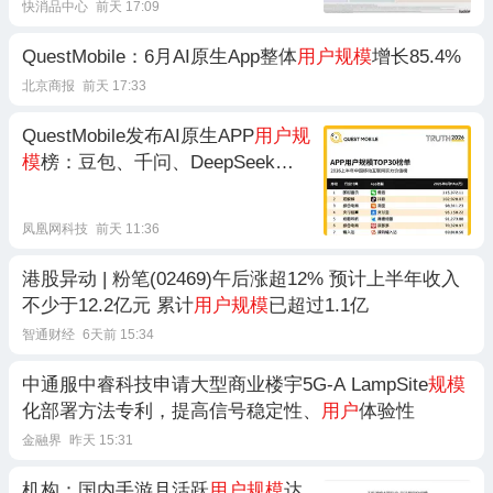
快消品中心
前天 17:09
QuestMobile：6月AI原生App整体
用户规模
增长85.4%
北京商报
前天 17:33
QuestMobile发布AI原生APP
用户规
模
榜：豆包、千问、DeepSeek前
三
凤凰网科技
前天 11:36
港股异动 | 粉笔(02469)午后涨超12% 预计上半年收入
不少于12.2亿元 累计
用户规模
已超过1.1亿
智通财经
6天前 15:34
中通服中睿科技申请大型商业楼宇5G-A LampSite
规模
化部署方法专利，提高信号稳定性、
用户
体验性
金融界
昨天 15:31
机构：国内手游月活跃
用户规模
达