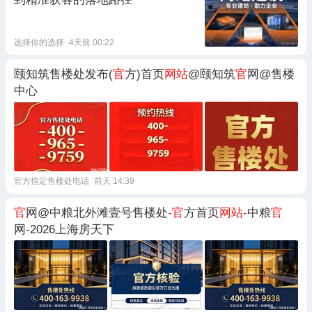
选择你的选择
4天前 00:22
颐知筑售楼处发布(
官
方)首页
网站
@颐知筑
官
网@售楼
中心
官方指定售楼处电话
前天 14:39
官
网@中粮北外滩壹号售楼处
-官
方首页
网站-
中粮
官
网-2026上海房天下