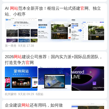
AI
网站
范本全新开放！枢纽云一站式搭建
官
网、独立
站、小程序
第一商务
9天前 17:38
2026
网站
建设公司推荐：国内实力派+国际品质团队，
打造竞争力
官
网
杭州蒙特
9天前 09:29
6跟贴
企业建设
网站
还有用吗，如何做