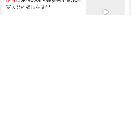
体育
博尔特2009世锦赛男子百米决
赛人类的极限在哪里
体娱大课堂
2021-08-27 14:23
13跟贴
博尔特的极限到底在哪？ #人类唯
一一次跑进9秒60 #田径 #
体育
生
高歌体育团队
2021-09-16 11:35
201跟贴
基金观点｜信达澳亚李博：新能源
车竞争加剧，竞争点在哪？
一地基毛
2022-11-04 21:25
5G+4K超高清直播背包助力数博会直播；澳TPG电信
选择爱立信打造SA 5G核心网
36
氪5G创新日报0908
36氪
2021-09-10 18:51