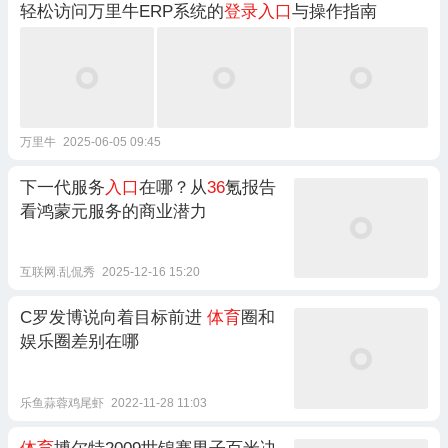
轻松访问万里牛ERP系统的
登录入口
与操作指南
万里牛
2025-06-05 09:45
下一代服务
入口
在哪？从
36
氪报告
看鸿蒙元服务的商业潜力
互联网.乱侃秀
2025-12-16 15:20
C罗发博说向着目标前进
体育
圈和
娱乐圈差别在哪
乐鱼蒜蓉鸡尾虾
2022-11-28 11:03