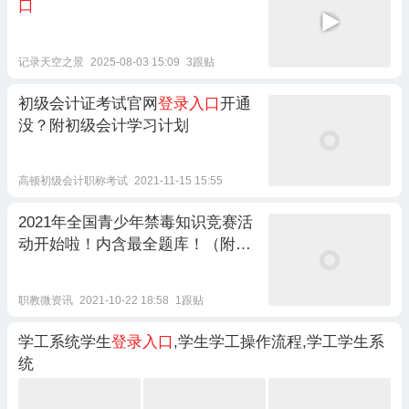
口
记录天空之景
2025-08-03 15:09
3跟贴
初级会计证考试官网
登录入口
开通
没？附初级会计学习计划
高顿初级会计职称考试
2021-11-15 15:55
2021年全国青少年禁毒知识竞赛活
动开始啦！内含最全题库！（附
登
录入口
）
职教微资讯
2021-10-22 18:58
1跟贴
学工系统学生
登录入口
,学生学工操作流程,学工学生系
统