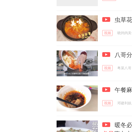
虫草
视频
晓鸽鸽美
八哥分
视频
粤菜八哥
午餐麻
视频
邓建利娱
暖冬必