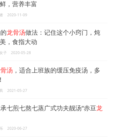
鲜，营养丰富
者
2020-11-09
的
龙骨汤
做法：记住这个小窍门，炖
美，食指大动
女子
2020-05-28
龙骨汤
，适合上班族的缓压免疫汤，多
!
具
2021-05-27
承七煎七熬七蒸广式功夫靓汤“赤豆
龙
乐
2020-06-27