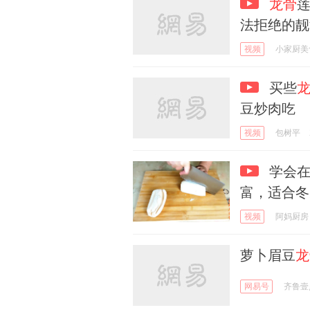
龙骨
法拒绝的靓
视频
小家厨美
买些
豆炒肉吃
视频
包树平
学会在
富，适合冬
视频
阿妈厨房
萝卜眉豆
龙
网易号
齐鲁壹