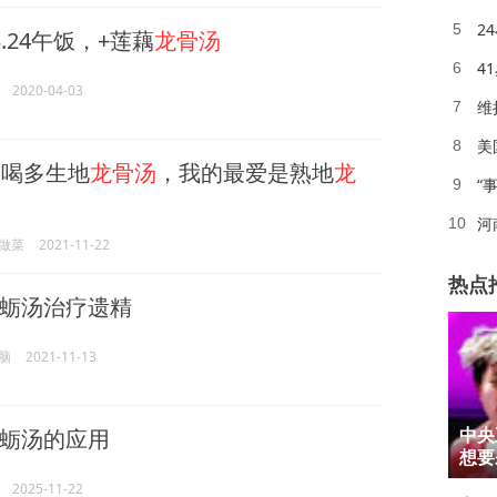
2
5
.3.24午饭，+莲藕
龙骨汤
4
6
2020-04-03
维
7
美
8
喝多生地
龙骨汤
，我的最爱是熟地
龙
“
9
河
10
做菜
2021-11-22
热点
蛎汤治疗遗精
脑
2021-11-13
1
蛎汤的应用
中央
2
想要
2025-11-22
3