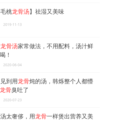
毛桃
龙骨汤
】祛湿又美味
2019-11-13
您
龙骨汤
家常做法，不用配料，汤汁鲜
喝！
2020-06-04
见到用
龙骨
炖的汤，韩烁整个人都懵
龙骨
臭吐了
2020-07-23
汤太奢侈，用
龙骨
一样煲出营养又美