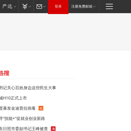
登录
注册免费邮箱
书记关心百姓身边这些民生大事
城H10正式上市
度暴发金迪普拉病毒
热
寻“技能+”促就业创业新路
东日照市委副书记王峰被查
沸