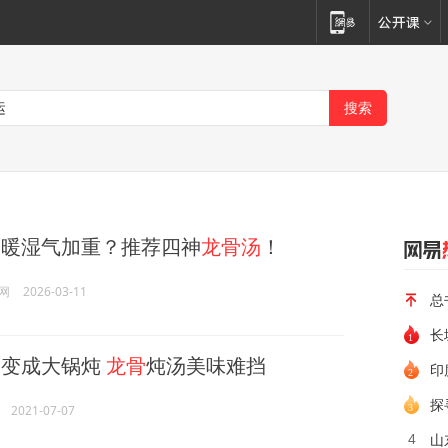
暖湿气加重？推荐四神
龙骨汤
！
网
2026-03-11
总
长
汤
变成大锅炖
龙骨
炖汤美味难挡
印
探
2021-07-07
山
4