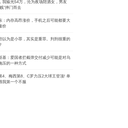
，我输光54万，沦为夜场陪酒女，男友
“贱”摔门而去
东：内存高昂涨价，手机之后可能都要大
涨价
些以为是小罪，其实是重罪。判刑很重的
？
斯基：爱国者拦截弹交付减少可能是对乌
施压的一种方式
第4、梅西第8、C罗力压2大球王登顶! 单
强我第一个不服