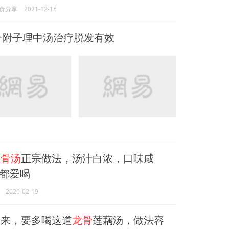
食分享
2021-12-15
合附子理中汤治疗脱发有效
龙骨汤
正宗做法，汤汁白浓，口味咸
都爱喝
2020-02-19
来，要多喝这道
龙骨
莲藕汤，做法容