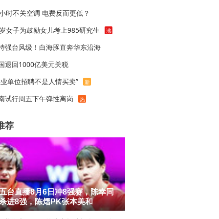
4小时不关空调 电费反而更低？
1岁女子为鼓励女儿考上985研究生
沸
持强台风级！白海豚直奔华东沿海
国退回1000亿美元关税
事业单位招聘不是人情买卖”
新
南试行周五下午弹性离岗
热
推荐
五台直播8月6日冲8强赛，陈幸同
杀进8强，陈熠PK张本美和