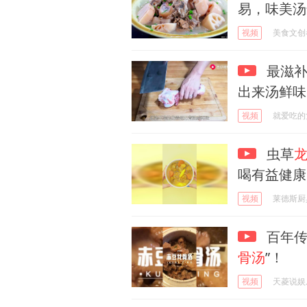
易，味美汤
视频
美食文创
最滋补
出来汤鲜味
视频
就爱吃的
虫草
喝有益健康
视频
莱德斯厨
百年传
骨汤
”！
视频
天菱说娱