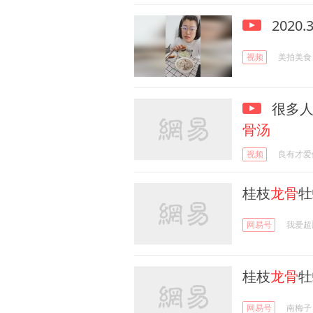
2020
视频
美拍美食
很多人
骨汤
视频
良有才爱
桂枝
龙骨
牡
网易号
我爱超
桂枝
龙骨
牡
网易号
南梅子