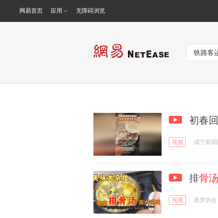
网易首页
应用
无障碍浏览
初春回
视频
咸宁新闻
排
骨
视频
逐梦协会