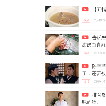
【五指
视频
九利情感
告诉
甜奶白真好
视频
峰子美食
陈芊芊
了，还要被
视频
新哥有搞
排骨煲
味的汤。