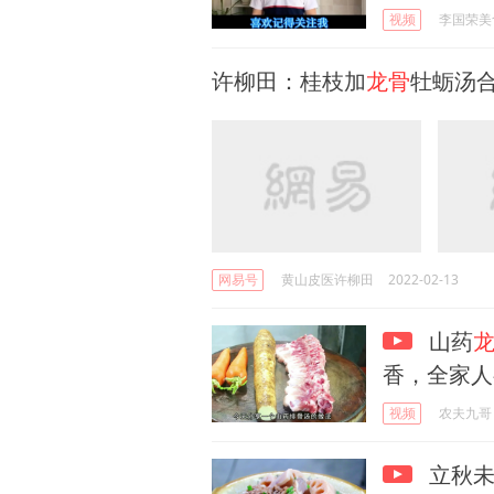
视频
李国荣美
许柳田：桂枝加
龙骨
牡蛎汤
网易号
黄山皮医许柳田
2022-02-13
山药
香，全家人
视频
农夫九哥
立秋未