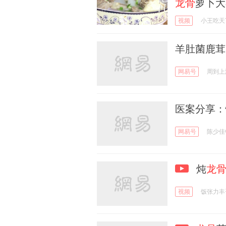
龙骨
萝卜大
视频
小王吃天
羊肚菌鹿茸
网易号
周到上
医案分享：
网易号
陈少佳
炖
龙
视频
饭张力丰