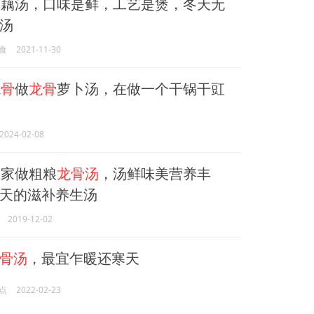
莲藕汤，口味是鲜，工艺是煲，冬天无
汤
食
2021-11-30
龙骨
做
龙骨
萝卜汤，在做一个干锅干豇
2024-02-08
家做粗粮
龙骨汤
，汤鲜味美营养丰
天的滋补养生汤
2019-12-02
骨汤
，最宜乍暖还寒天
点
2022-02-23