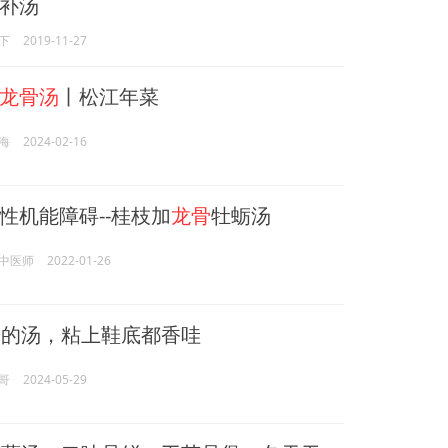
补汤
下
2019-11-27
龙骨汤
丨松江年菜
海
2024-02-16
性机能障碍--桂枝加
龙骨
牡蛎汤
中医师
2022-01-26
骨
的汤，粘上鞋底都香哇
哥
2024-05-29