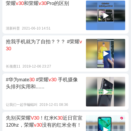
荣耀
v30
和荣耀
v30
Pro的区别
清新科普
2021-06-10 14:51
抢我手机就为了自拍？？？ #荣耀
v
30
长颈鹿11
2019-12-06 23:27
#华为mate
30
#荣耀
v30
手机摄像
头排列实用和......
让我们一起学蝙蝠叫
2019-12-01 08:36
先别买荣耀
V30
！红米K
30
近日官宣
120hz，荣耀
v30
没有的红米全有！