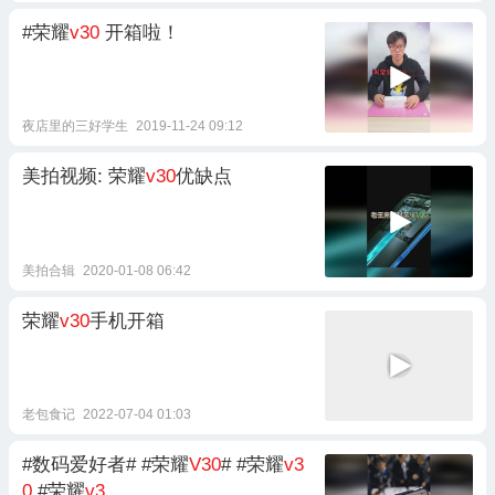
#荣耀
v30
开箱啦！
夜店里的三好学生
2019-11-24 09:12
美拍视频: 荣耀
v30
优缺点
美拍合辑
2020-01-08 06:42
荣耀
v30
手机开箱
老包食记
2022-07-04 01:03
#数码爱好者# #荣耀
V30
# #荣耀
v3
0
#荣耀
v3
......