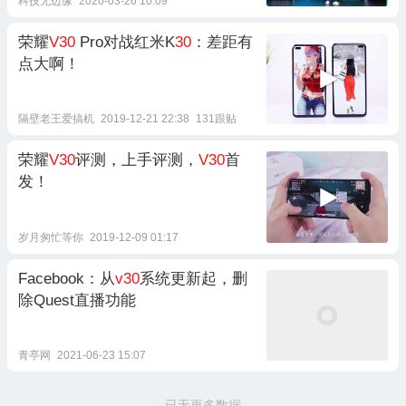
科技无边缘
2020-03-26 10:09
荣耀
V30
Pro对战红米K
30
：差距有
点大啊！
隔壁老王爱搞机
2019-12-21 22:38
131跟贴
荣耀
V30
评测，上手评测，
V30
首
发！
岁月匆忙等你
2019-12-09 01:17
Facebook：从
v30
系统更新起，删
除Quest直播功能
青亭网
2021-06-23 15:07
已无更多数据