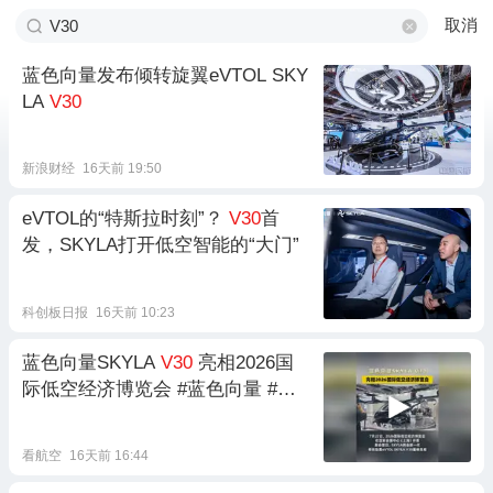
取消
蓝色向量发布倾转旋翼eVTOL SKY
LA
V30
新浪财经
16天前 19:50
eVTOL的“特斯拉时刻”？
V30
首
发，SKYLA打开低空智能的“大门”
科创板日报
16天前 10:23
蓝色向量SKYLA
V30
亮相2026国
际低空经济博览会 #蓝色向量 #低
空经济 #evtol
看航空
16天前 16:44