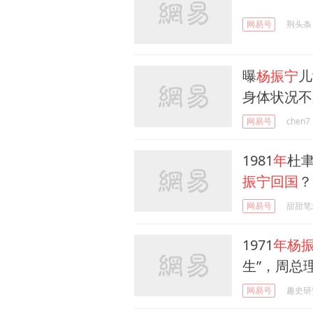
网易号
荆头条
曝
杨振宁
儿
身体状况不
网易号
chen7
1981
年
杜
振宁回国
？
网易号
甜甜笔
1971
年杨
生”，周总
网易号
趣史研