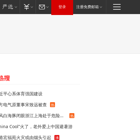
登录
注册免费邮箱
近平心系体育强国建设
方电气原董事宋致远被查
热
台风白海豚闭眼浙江上海处于危险半圆
热
China Cool”火了，老外爱上中国避暑游
港宏福苑火灾或由烟头引起
沸