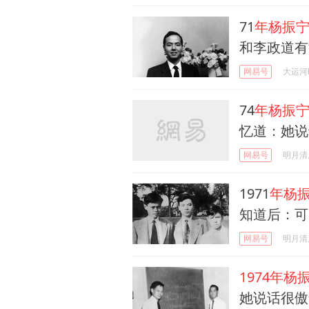
71
年杨振
和李政道有
网易号
大运河
74
年杨振
忆道：她说
网易号
明月清
1971
年杨
知道后：可
网易号
明月清
1974年杨
她说话很傲