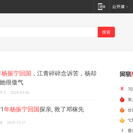
4年杨振宁回国
，江青碎碎念诉苦，杨却
她很傲气
习
手工
2026-03-06
东
71
年杨振宁回国
探亲, 救了邓稼先
“
史
2025-10-21
香
4