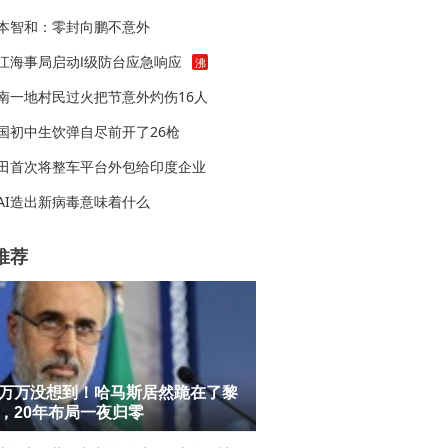
本智和：零封向鹏不意外
江海事局启动Ⅰ级防台应急响应
沸
南一地村民过火把节意外灼伤16人
国初中生饮弹自尽前开了26枪
田首次将整车平台外包给印度企业
AI造出新病毒意味着什么
推荐
万万没想到！哈马斯居然跪在了黎
，20年布局一夜归零