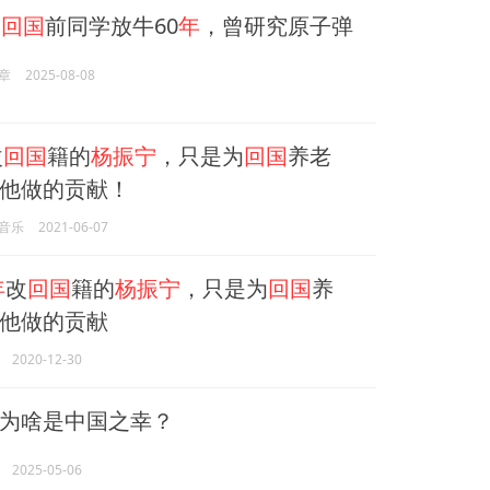
宁回国
前同学放牛60
年
，曾研究原子弹
章
2025-08-08
改
回国
籍的
杨振宁
，只是为
回国
养老
他做的贡献！
音乐
2021-06-07
年
改
回国
籍的
杨振宁
，只是为
回国
养
他做的贡献
2020-12-30
为啥是中国之幸？
2025-05-06