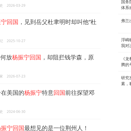
国务
史
2026-03-29
体系
振宁回国
，见到岳父杜聿明时却叫他“杜
弗兰
浮嶋
纪
2025-10-27
我对
何放
杨振宁回国
，却阻拦钱学森，原
《龙
腾的
家
2026-07-23
研究
素，
身在美国的
杨振宁
特意
回国
前往探望邓
史
2024-06-30
杨振宁回国
最想见的是一位荆州人！