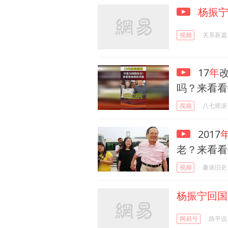
杨振
视频
关系新篇
17
年
吗？来看看
视频
八七摇滚
2017
老？来看看
视频
趣谈旧史
杨振宁回国
网易号
路平说