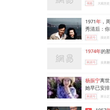
视频
大观历史
1971
年
，
秀清后：你
网易号
搜史君
1974年
的
网易号
金麦趣
杨振宁
离世
她早已安排
网易号
寒士之