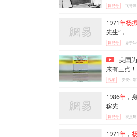
网易号
飞哥谈
1971
年杨
先生”，
网易号
忠于法
美国为
来有三点！
视频
安安生活
1986
年
，
稼先
网易号
视点历
1971
年
，