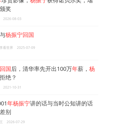
年
珍贵影像，
杨振宁
获得诺贝尔奖，瑞
颁奖
2026-08-03
与
杨振宁回国
李看世界
2025-07-09
回国
后，清华率先开出100万
年
薪，
杨
拒绝？
2021-10-31
01
年杨振宁
讲的话与当时公知讲的话
差别
王
2026-07-29