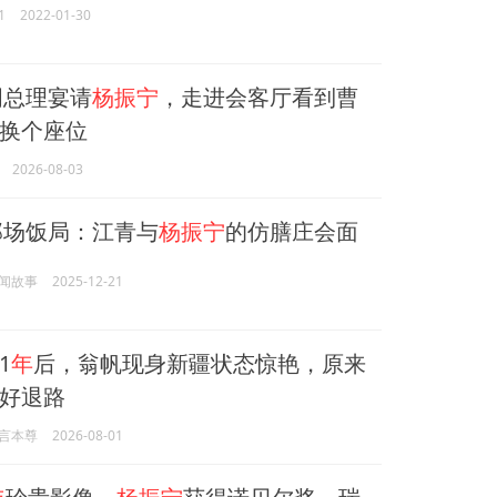
1
2022-01-30
周总理宴请
杨振宁
，走进会客厅看到曹
换个座位
2026-08-03
那场饭局：江青与
杨振宁
的仿膳庄会面
闻故事
2025-12-21
1
年
后，翁帆现身新疆状态惊艳，原来
好退路
言本尊
2026-08-01