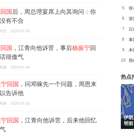
张
5
宁回国
后，周总理宴席上向其询问：你
浙
6
没有不合
云
7
时空
2026-07-26
泰
8
宁回国
，江青向他诉苦，事后
杨振宁
回
本
9
话很傲气
用
10
风阁
2026-01-04
热点
振宁回国
，问邓稼先一个问题，周恩来
以告诉他
风阁
2026-07-25
1
伊朗
振宁回国
，江青向他诉苦，后来他回忆
2
明前
气
3