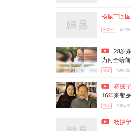
杨振宁回国
网易号
霹雳炮
28岁嫁
为何全给前
视频
堆糖扒娱
杨振
16
年
来都
视频
老幡爆笑
杨振