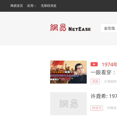
网易首页
应用
无障碍浏览
197
一眼看穿：
视频
吕彏极限
许鹿希: 19
网易号
尚曦读