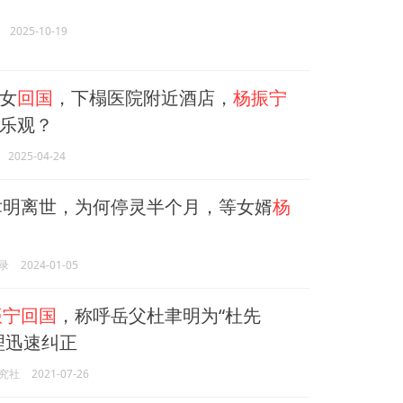
2025-10-19
女
回国
，下榻医院附近酒店，
杨振宁
乐观？
2025-04-24
聿明离世，为何停灵半个月，等女婿
杨
录
2024-01-05
振宁回国
，称呼岳父杜聿明为“杜先
理迅速纠正
究社
2021-07-26