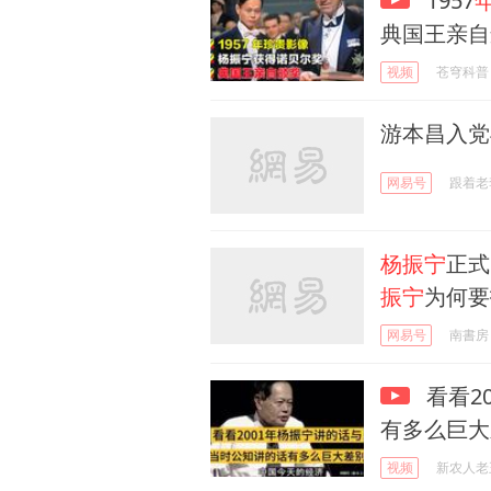
1957
典国王亲自
视频
苍穹科普
游本昌入党
网易号
跟着老
杨振宁
正式
振宁
为何要
网易号
南書房
看看20
有多么巨大
视频
新农人老