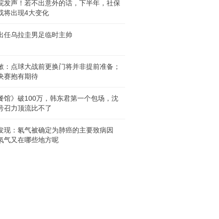
院发声！若不出意外的话，下半年，社保
或将出现4大变化
出任乌拉圭男足临时主帅
敏：点球大战前更换门将并非提前准备；
决赛抱有期待
餐馆》破100万，韩东君第一个包场，沈
号召力顶流比不了
发现：氡气被确定为肺癌的主要致病因
氡气又在哪些地方呢