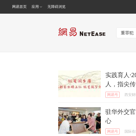
网易首页
应用
无障碍浏览
实践育人·
人，指尖传
网易号
西安财
驻华外交官
心
网易号
国际在