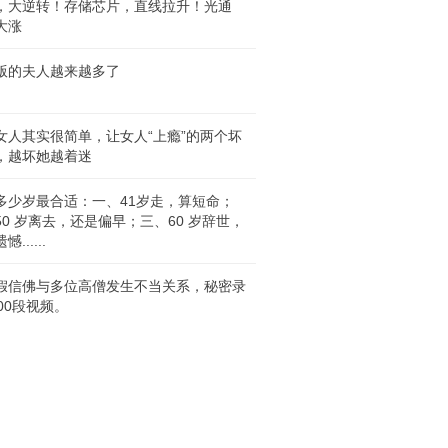
，大逆转！存储芯片，直线拉升！光通
大涨
版的夫人越来越多了
女人其实很简单，让女人“上瘾”的两个坏
，越坏她越着迷
多少岁最合适：一、41岁走，算短命；
50 岁离去，还是偏早；三、60 岁辞世，
......
假信佛与多位高僧发生不当关系，秘密录
00段视频。