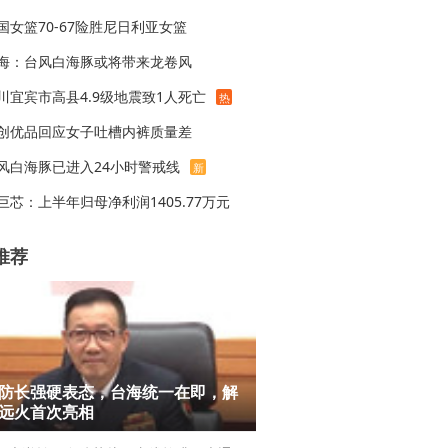
国女篮70-67险胜尼日利亚女篮
海：台风白海豚或将带来龙卷风
川宜宾市高县4.9级地震致1人死亡
热
创优品回应女子吐槽内裤质量差
风白海豚已进入24小时警戒线
新
巨芯：上半年归母净利润1405.77万元
推荐
防长强硬表态，台海统一在即，解
远火首次亮相