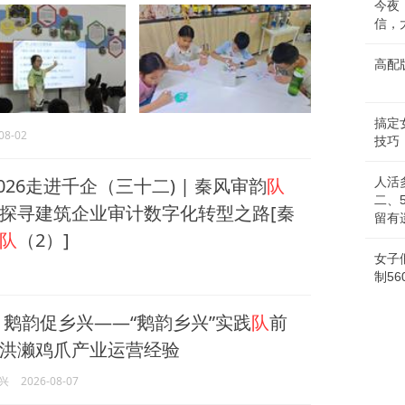
今夜
信，
高配
搞定
08-02
技巧
026走进千企（三十二) | 秦风审韵
队
人活
二、
探寻建筑企业审计数字化转型之路[秦
留有遗憾
队
（2）]
女子
制56
 鹅韵促乡兴——“鹅韵乡兴”实践
队
前
洪濑鸡爪产业运营经验
兴
2026-08-07