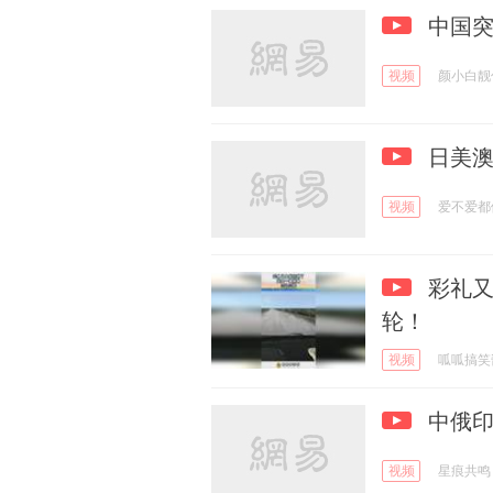
中国突
视频
颜小白靓
日美
视频
爱不爱都
彩礼又
轮！
视频
呱呱搞笑
中俄
视频
星痕共鸣