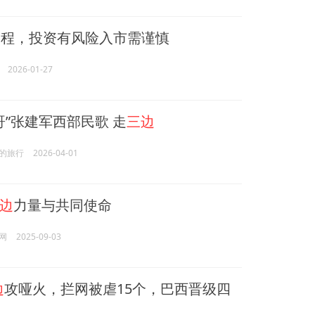
工程，投资有风险入市需谨慎
2026-01-27
哥”张建军西部民歌 走
三边
的旅行
2026-04-01
边
力量与共同使命
网
2025-09-03
边
攻哑火，拦网被虐15个，巴西晋级四