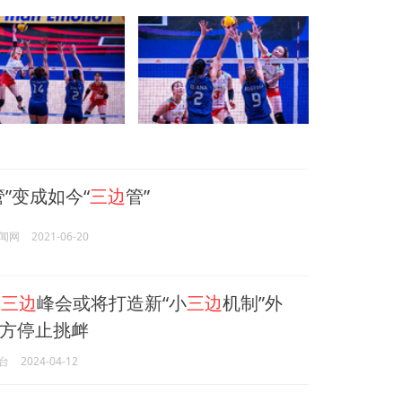
”变成如今“
三边
管”
闻网
2021-06-20
菲
三边
峰会或将打造新“小
三边
机制”外
方停止挑衅
台
2024-04-12