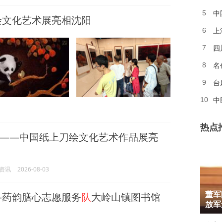
中
5
绘文化艺术展亮相沈阳
上
6
四
7
名
8
台
9
中
10
热点
——中国纸上刀绘文化艺术作品展亮
资讯
2026-08-03
1
—药韵膳心志愿服务
队
大岭山镇图书馆
董军
2
放军
3