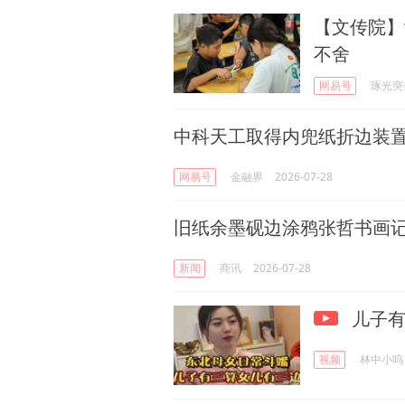
【文传院】
不舍
网易号
琢光突
中科天工取得内兜纸折边装
网易号
金融界
2026-07-28
旧纸余墨砚边涂鸦张哲书画
新闻
商讯
2026-07-28
儿子有
视频
林中小呜