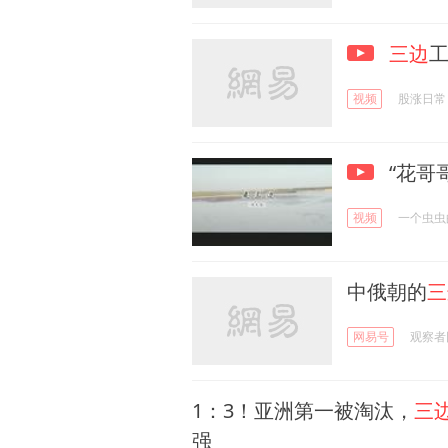
三边
视频
股涨日常
“花哥
视频
一个虫虫
中俄朝的
三
网易号
观察者
1：3！亚洲第一被淘汰，
三
强