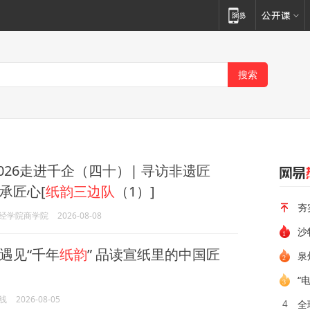
2026走进千企（四十）| 寻访非遗匠
承匠心[
纸韵三边队
（1）]
夯
经学院商学院
2026-08-08
遇见“千年
纸韵
” 品读宣纸里的中国匠
泉
“
线
2026-08-05
全
4