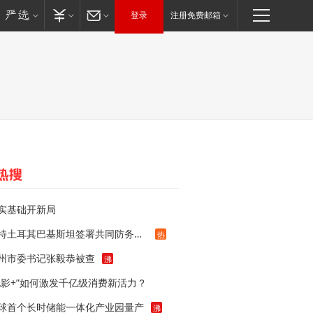
登录
注册免费邮箱
实基础开新局
沙特土耳其巴基斯坦签署共同防务协议
热
州市委书记张毅恭被查
沸
电影+”如何激发千亿级消费新活力？
球首个长时储能一体化产业园量产
沸