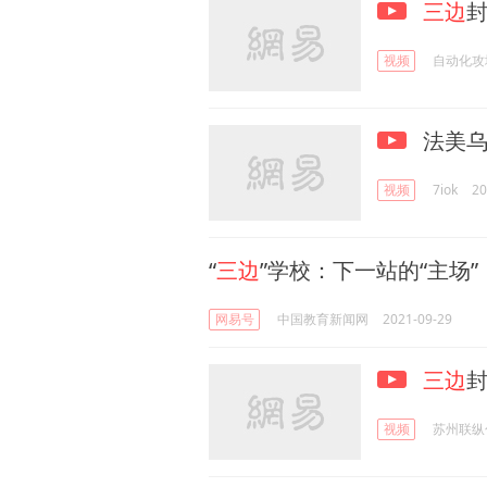
三边
视频
自动化攻
法美
视频
7iok
20
“
三边
”学校：下一站的“主场”
网易号
中国教育新闻网
2021-09-29
三边
视频
苏州联纵