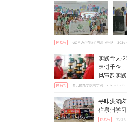
网易号
GDMU药韵膳心志愿服务队
2026-
实践育人·2
走进千企，
风审韵实践
网易号
西安财经学院商学院
2026-08-05
寻味洪濑卤
往泉州学习
网易号
鹅韵乡