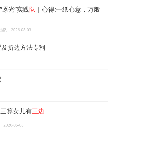
“琢光”实践
队
｜心得:一纸心意，万般
击队
2026-08-03
置及折边方法专利
记
三算女儿有
三边
2026-05-08