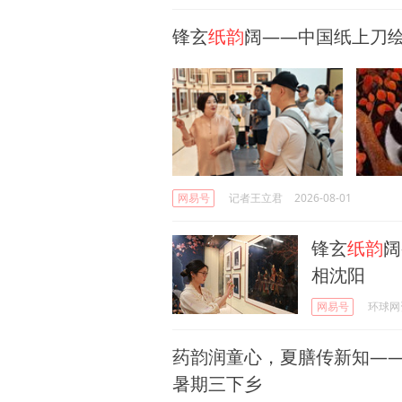
锋玄
纸韵
阔——中国纸上刀
网易号
记者王立君
2026-08-01
锋玄
纸韵
阔
相沈阳
网易号
环球网
药韵润童心，夏膳传新知—
暑期三下乡