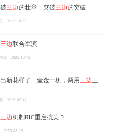
破
三边
的壮举：突破
三边
的突破
仔
2025-10-08
澳
三边
联合军演
依你
2025-10-13
出新花样了，壹金一机，两用
三边
三
酱
2026-07-17
印
三边
机制RIC重启抗美？
2025-08-19