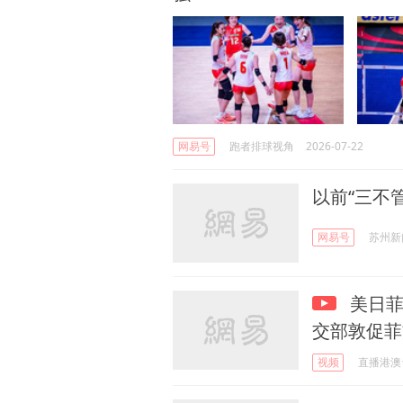
网易号
跑者排球视角
2026-07-22
以前“三不管
网易号
苏州新
美日
交部敦促菲
视频
直播港澳