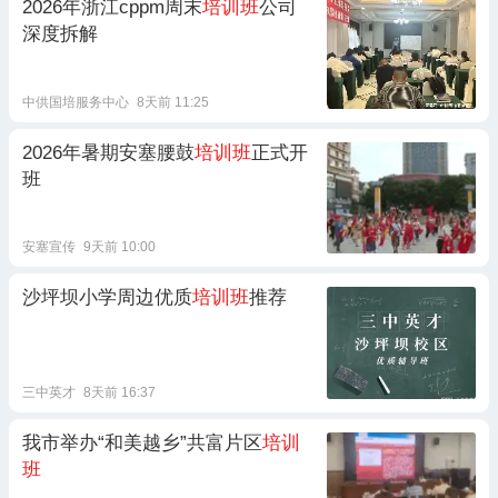
2026年浙江cppm周末
培训班
公司
深度拆解
中供国培服务中心
8天前 11:25
2026年暑期安塞腰鼓
培训班
正式开
班
安塞宣传
9天前 10:00
沙坪坝小学周边优质
培训班
推荐
三中英才
8天前 16:37
我市举办“和美越乡”共富片区
培训
班