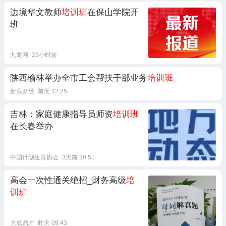
边境华文教师
培训班
在保山学院开
班
九龙网
23小时前
陕西榆林举办全市工会帮扶干部业务
培训班
新浪财经
前天 12:25
吉林：家庭健康指导员师资
培训班
在长春举办
中国计划生育协会
3天前 20:51
高会一次性通关绝招_财务高级
培
训班
大成鼎才
昨天 09:43