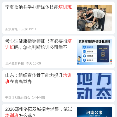
宁夏盐池县举办新媒体技能
培训班
新浪财经
6天前 19:11
考心理健康指导师证书有必要报
培
训班
吗，怎么判断培训公司靠不
贝米教育科技
昨天 10:09
山东：组织宣传骨干能力提升
培训
班
在青岛举办
中国计划生育协会
14小时前
2026郑州洛阳双城招考辅警，笔试
培训班
怎么选？