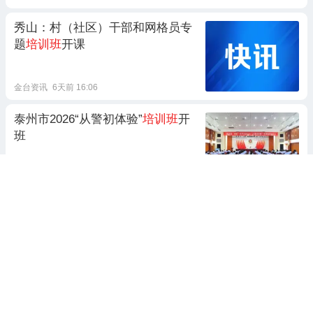
秀山：村（社区）干部和网格员专
题
培训班
开课
金台资讯
6天前 16:06
泰州市2026“从警初体验”
培训班
开
班
上游新闻
10天前 21:05
全省放心消费环境建设
培训班
在咸宁举办
咸宁新闻网
3天前 09:56
网上
动漫插画培训班
哪个好？怎么
选网上
动漫插画培训班
？