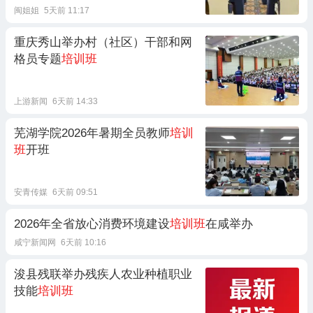
闽姐姐
5天前 11:17
重庆秀山举办村（社区）干部和网
格员专题
培训班
上游新闻
6天前 14:33
芜湖学院2026年暑期全员教师
培训
班
开班
安青传媒
6天前 09:51
2026年全省放心消费环境建设
培训班
在咸举办
咸宁新闻网
6天前 10:16
浚县残联举办残疾人农业种植职业
技能
培训班