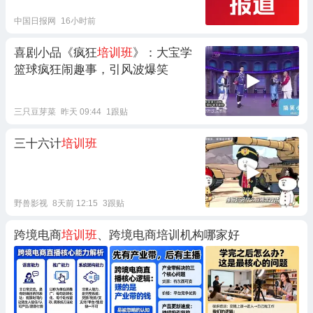
中国日报网
16小时前
喜剧小品《疯狂
培训班
》：大宝学
篮球疯狂闹趣事，引风波爆笑
三只豆芽菜
昨天 09:44
1跟贴
三十六计
培训班
野兽影视
8天前 12:15
3跟贴
跨境电商
培训班
、跨境电商培训机构哪家好