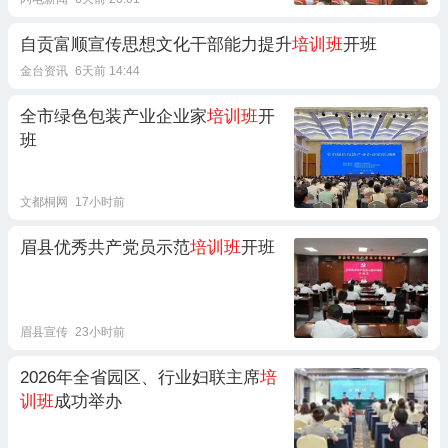
自贡富顺宣传思想文化干部能力提升
培训班
开班
金台资讯
6天前 14:44
全市绿色包装产业企业家
培训班
开
班
文都桐网
17小时前
眉县优秀共产党员示范
培训班
开班
眉县宣传
23小时前
2026年全省园区、行业妇联主席
培
训班
成功举办