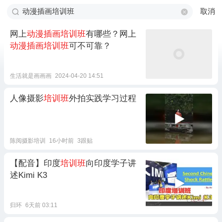
取消
网上
动漫插画培训班
有哪些？网上
动漫插画培训班
可不可靠？
生活就是画画画
2024-04-20 14:51
人像摄影
培训班
外拍实践学习过程
陈阅摄影培训
16小时前
3跟贴
【配音】印度
培训班
向印度学子讲
述Kimi K3
归环
6天前 03:11