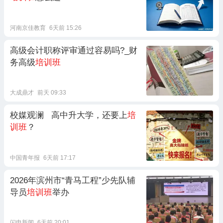
河南京佳教育
6天前 15:26
高级会计职称评审通过容易吗?_财
务高级
培训班
大成鼎才
前天 09:33
校媒观澜 高中升大学，还要上
培
训班
？
中国青年报
6天前 17:17
2026年滨州市“青马工程”少先队辅
导员
培训班
举办
闪电新闻
6天前 20:01