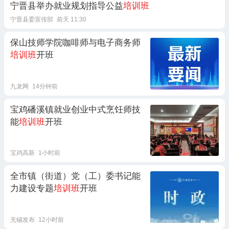
宁晋县举办就业规划指导公益
培训班
宁晋县委宣传部
前天 11:30
保山技师学院咖啡师与电子商务师
培训班
开班
九龙网
14分钟前
宝鸡磻溪镇就业创业中式烹饪师技
能
培训班
开班
宝鸡高新
1小时前
全市镇（街道）党（工）委书记能
力建设专题
培训班
开班
无锡发布
12小时前