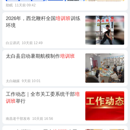
助眠
11天前 09:42
2026年，西北鞭杆全国
培训班
训练
环境
白云讲武
10天前 12:49
太白县启动暑期航模制作
培训班
太白融媒
9天前 10:01
工作动态｜全市关工委系统干部
培
训班
举行
南昌老干部发布
10天前 16:56