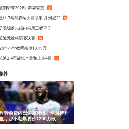
披荆斩棘2026》阵容官宣
热
足U17与阿森纳决赛取消 并列冠军
热
子发现前夫婚内与第三者育子
艺迪无缘横滨赛决赛
热
025年小学教师减少13.19万
艺迪2-4不敌张本美和止步4强
热
推荐
库转会费内巴切迎转机：球员持开
度，那不勒斯要价1200万欧