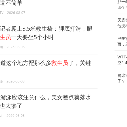
道不简单
那一
四个
TV
2026-08-07
天庭
他没
记者爬上3.5米救生椅：脚底打滑，腿
生员
一天要坐5个小时
巴黎
西，
闻
2026-08-06
WT
道这个地方配那么多
救生员
了，关键
空2
贾冰
漫
2026-08-08
子？
游泳应该注意什么，美女差点就落水
也太惨了
人
2026-08-03