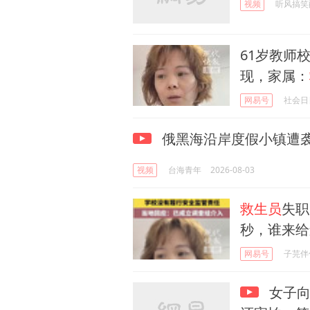
视频
听风搞笑
61岁教师
现，家属：
网易号
社会日
俄黑海沿岸度假小镇遭袭
视频
台海青年
2026-08-03
救生员
失职
秒，谁来给
网易号
子芫伴
女子