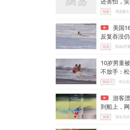
还害怕，笑
视频
萌宠教主
美国1
反复吞没仍
视频
Bobo字
10岁男童
不放手：松
网易号
华人生
游客漂
到船上，网
视频
安全与法