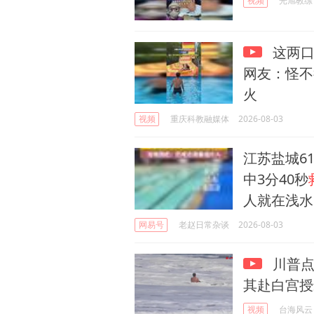
视频
光旭教练
这两口
网友：怪不
火
视频
重庆科教融媒体
2026-08-03
江苏盐城6
中3分40秒
人就在浅水
网易号
老赵日常杂谈
2026-08-03
川普点
其赴白宫授
视频
台海风云