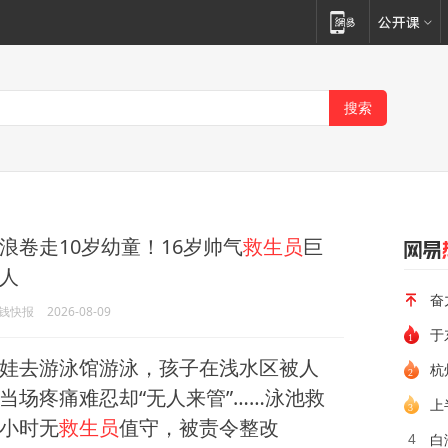
浪卷走10岁幼童！16岁帅气
救生员
巨
人
奋
钱快报
2026-08-09
于
娃去游泳馆游泳，孩子在浅水区被人
杭
当场疼痛难忍却“无人来管”……泳池救
上
小时无
救生员
值守，被责令整改
白
4