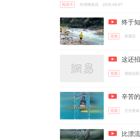
网易号
环球网资讯
2026-08-07
终于知
视频
美鹿莎
这还
视频
倩姐说剧
辛苦
视频
王生怪谈
比漂流