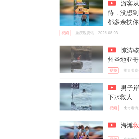
游客从
待，没想到
都多余扶你
视频
重庆观资讯
2026-08-03
惊涛骇
州圣地亚哥
视频
椰青美食
男子岸
下水救人
视频
比奇看有
海滩