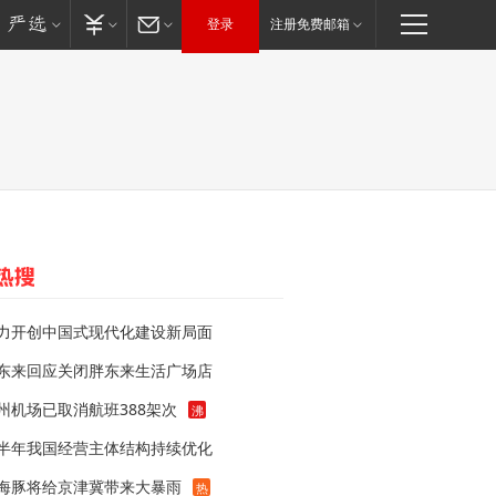
登录
注册免费邮箱
力开创中国式现代化建设新局面
东来回应关闭胖东来生活广场店
州机场已取消航班388架次
沸
半年我国经营主体结构持续优化
海豚将给京津冀带来大暴雨
热