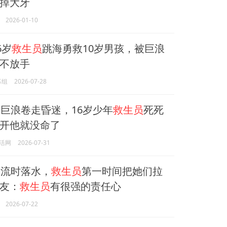
掉大牙
2026-01-10
6岁
救生员
跳海勇救10岁男孩，被巨浪
不放手
幕组
2026-07-28
被巨浪卷走昏迷，16岁少年
救生员
死死
开他就没命了
活网
2026-07-31
流时落水，
救生员
第一时间把她们拉
友：
救生员
有很强的责任心
2026-07-22