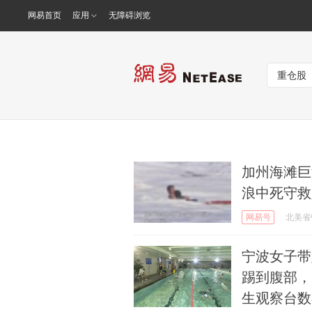
网易首页
应用
无障碍浏览
加州海滩巨
浪中死守救
网易号
北美省
宁波女子带
踢到腹部，
生观察台数