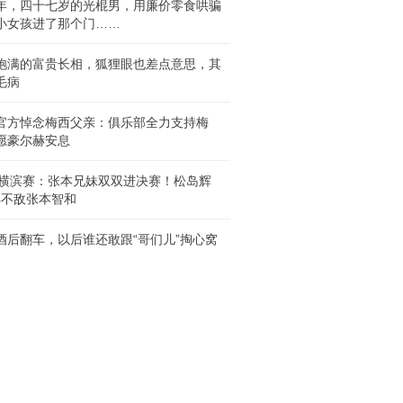
年，四十七岁的光棍男，用廉价零食哄骗
小女孩进了那个门……
饱满的富贵长相，狐狸眼也差点意思，其
毛病
官方悼念梅西父亲：俱乐部全力支持梅
愿豪尔赫安息
T横滨赛：张本兄妹双双进决赛！松岛辉
-4不敌张本智和
酒后翻车，以后谁还敢跟“哥们儿”掏心窝