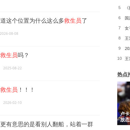
《
5
国
6
道这个位置为什么这么多
救生员
了
女
7
2026-08-08
王
8
2
9
招
救生员
吗？
王
10
2025-08-22
热点
的
救生员
！！！
2026-02-10
1
卢卡
2
放态
更有意思的是看别人翻船，站着一群
3