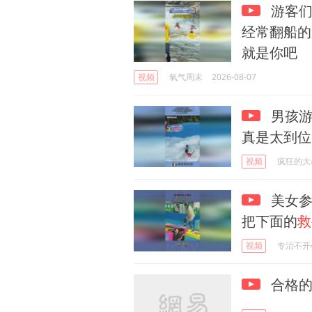
游客们
经常翻船的
就是你吧
视频
氧气周末
2026-08-07
男孩游
真是太到位
视频
疯狂的大
美女参
把下面的
救
视频
专治不开
合格