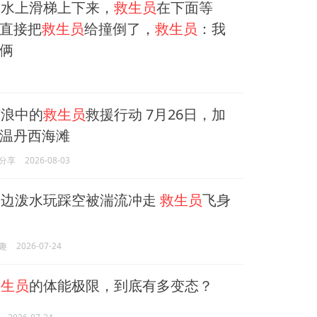
水上滑梯上下来，
救生员
在下面等
直接把
救生员
给撞倒了，
救生员
：我
俩
浪中的
救生员
救援行动 7月26日，加
温丹西海滩
分享
2026-08-03
边泼水玩踩空被湍流冲走
救生员
飞身
趣
2026-07-24
救生员
的体能极限，到底有多变态？