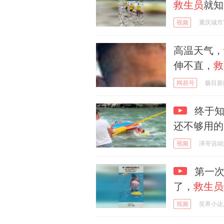
救生员
就知
视频
重庆城市
高温天气，
伸不直，
救
网易号
极目新
终于知
还不够用的
视频
泽哥说动
第一次
了，
救生员
视频
笑界小达