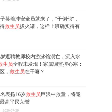
2026-07-24
子笑着冲安全员就来了，“干倒他”，
得
救生员
拔火罐，这样上班确实得有
1岁返聘教师校内游泳馆溺亡，沉入水
救生员
全程未发现！家属调监控心寒：
区，
救生员
在干嘛？
名表扬16岁
救生员
巨浪中救童，将邀
最高平民荣誉
2026-07-29