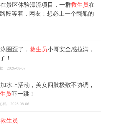
在景区体验漂流项目，一群
救生员
在
路段等着，网友：想必上一个翻船的
泳圈歪了，
救生员
小哥安全感拉满，
了！
叔
2026-08-07
加水上活动，美女四肢极致不协调，
生员
吓一跳！
心鸭
2026-08-06
的
救生员