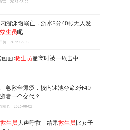
配音
2025-08-22
校内游泳馆溺亡，沉水3分40秒无人发
救生员
呢
日鲜
2026-08-03
画面:
救生员
撤离时被一炮击中
、急救全瘫痪，校内泳池夺命3分40
逝者一个交代？
你成长
2026-08-03
向
救生员
大声呼救，结果
救生员
比女子