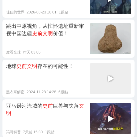
佳佳的世界
2026-03-23 10:01
1跟贴
跳出中原视角，从忙怀遗址重新审
视中国边疆
史前文明
价值！
度看全球
昨天 03:05
地球
史前文明
存在的可能性！
黑衣哥解密
2024-11-28 14:28
6跟贴
亚马逊河流域的
史前
巨兽与失落
文
明
冯哥科普
7天前 15:30
1跟贴