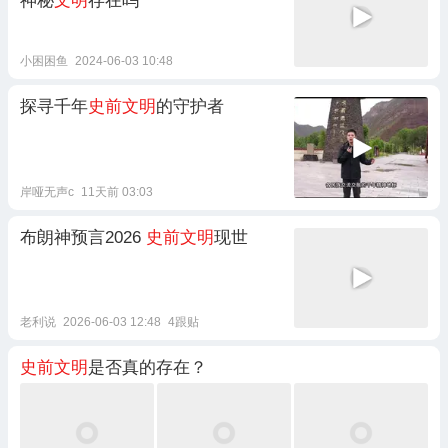
神秘
文明
存在吗
小困困鱼
2024-06-03 10:48
探寻千年
史前文明
的守护者
岸哑无声c
11天前 03:03
布朗神预言2026
史前文明
现世
老利说
2026-06-03 12:48
4跟贴
史前文明
是否真的存在？