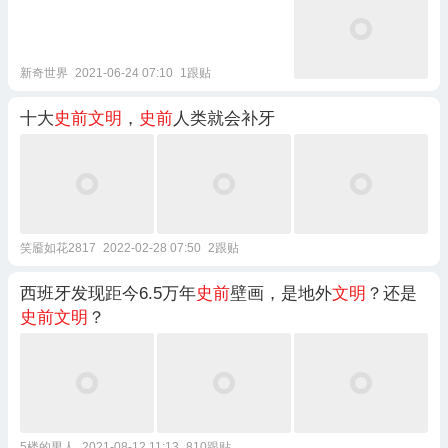
新奇世界
2021-06-24 07:10
1跟贴
十大
史前文明
，
史前
人类就会补牙
笑靥如花2817
2022-02-28 07:50
2跟贴
西班牙发现距今6.5万年
史前
壁画，是地外
文明
？还是
史前文明
？
5楼的男人
2021-08-12 11:13
810跟贴