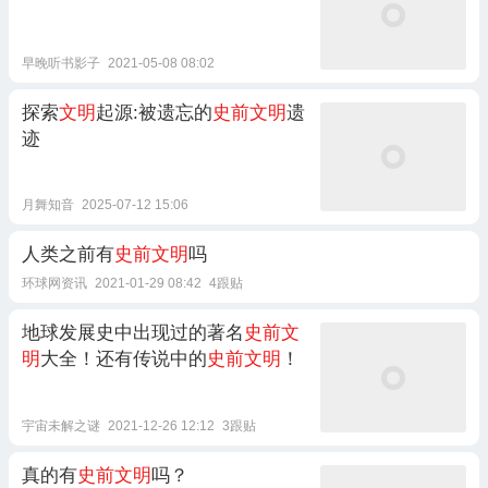
早晚听书影子
2021-05-08 08:02
探索
文明
起源:被遗忘的
史前文明
遗
迹
月舞知音
2025-07-12 15:06
人类之前有
史前文明
吗
环球网资讯
2021-01-29 08:42
4跟贴
地球发展史中出现过的著名
史前文
明
大全！还有传说中的
史前文明
！
宇宙未解之谜
2021-12-26 12:12
3跟贴
真的有
史前文明
吗？