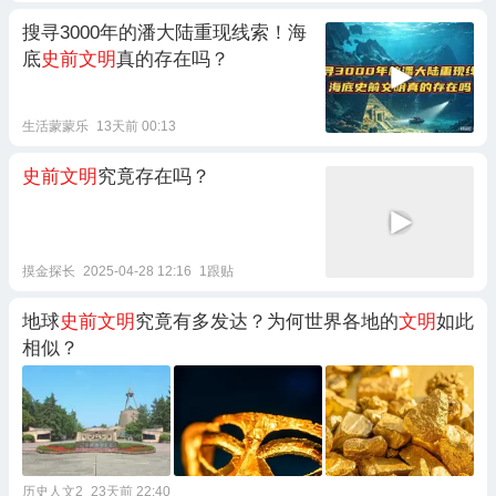
搜寻3000年的潘大陆重现线索！海
底
史前文明
真的存在吗？
生活蒙蒙乐
13天前 00:13
史前文明
究竟存在吗？
摸金探长
2025-04-28 12:16
1跟贴
地球
史前文明
究竟有多发达？为何世界各地的
文明
如此
相似？
历史人文2
23天前 22:40