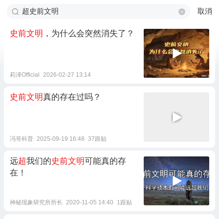
取消
史前文明
，为什么会突然消失了？
莉泽Official
2026-02-27 13:14
史前文明
真的存在过吗？
冯哥科普
2025-09-19 16:48
37跟贴
远
超
我们的
史前文明
可能真的存
在！
神秘现象研究所所长
2020-11-05 14:40
1跟贴