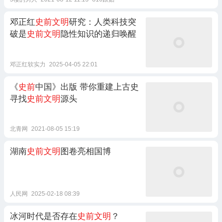
邓正红
史前文明
研究：人类科技突
破是
史前文明
隐性知识的递归唤醒
邓正红软实力
2025-04-05 22:01
《
史前
中国》出版 带你重建上古史
寻找
史前文明
源头
北青网
2021-08-05 15:19
湖南
史前文明
图卷亮相国博
人民网
2025-02-18 08:39
冰河时代是否存在
史前文明
？