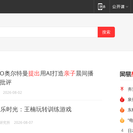
CEO奥尔特曼
提出
用AI打造
亲子
晨间播
批评
夯
2026-08-02
泉
欢乐时光：王楠玩转训练游戏
东
“
研究所
2026-08-07
日
4