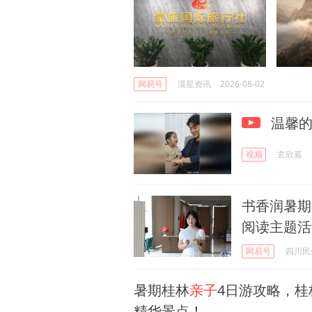
网易号
漠星资讯
2026-08-02
温馨
视频
玄欣嘉
书香润暑
阅读主题活
网易号
四川民
暑期桂林
亲子
4日游攻略，桂
精华景点！