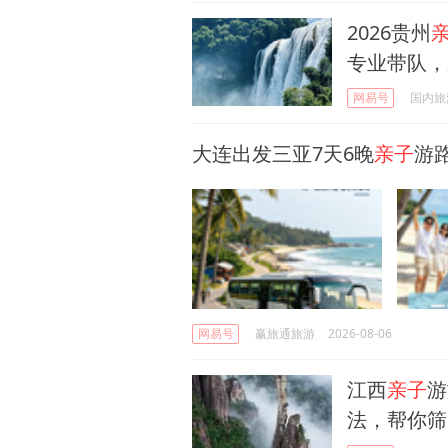
2026贵州
专业带队，
网易号
国内旅
大连出发三亚7天6晚
亲子
游
网易号
赢旅通旅游
2026-08-06
江西
亲子
游
法，帮你筛