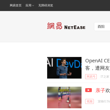
网易首页
应用
无障碍浏览
OpenAI 
客，遭网友
网易号
IT之家
亲子
视频
宠物行为