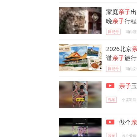
家庭
亲子
出
晚
亲子
行程
网易号
国内游
2026北京
谱
亲子
旅行
网易号
国内文
亲子
视频
小盛影院
做个
视频
老公爱剪