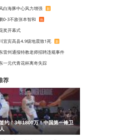
风白海豚中心风力增强
新
鹏0-3不敌张本智和
热
花奖开幕式
川宜宾高县4.9级地震致1死
新
东雷州通报特教老师招聘违规事件
东一元代青花杯离奇失踪
推荐
签约！3年1800万！中国第一锋卫
人