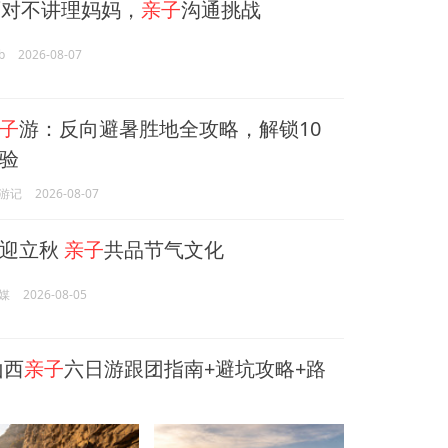
对不讲理妈妈，
亲子
沟通挑战
b
2026-08-07
子
游：反向避暑胜地全攻略，解锁10
验
游记
2026-08-07
香迎立秋
亲子
共品节气文化
媒
2026-08-05
山西
亲子
六日游跟团指南+避坑攻略+路