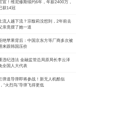
官宣！维尼修斯续约6年，年薪2400万，
已获14冠
上流人越下流？宗馥莉没想到，2年前去
父亲竟摆了她一道
拒绝苹果背后：中国京东方等厂商多次被
用来跟韩国压价
重违纪违法 金融监管总局原局长李云泽
免全国人大代表
兰弹道导弹即将参战！新无人机酷似
17，“火烈鸟”导弹飞得更低