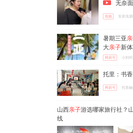
无奈面
视频
安若浅溪
暑期三亚
亲
大
亲子
新体
网易号
小刘环
托里：书
网易号
托里融
山西
亲子
游选哪家旅行社？
线