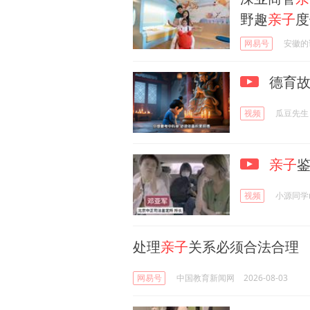
野趣
亲子
度
网易号
安徽的
德育故
视频
瓜豆先生
亲子
视频
小源同学
处理
亲子
关系必须合法合理
网易号
中国教育新闻网
2026-08-03