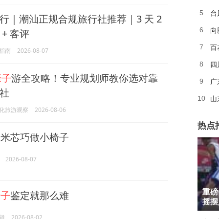
台
5
行｜潮汕正规合规旅行社推荐｜3 天 2
向
6
 + 客评
百
7
指南
2026-08-07
四
8
亲子
游全攻略！专业规划师教你选对靠
广
9
社
山
10
化旅游观察
2026-08-06
热点
玉米芯巧做小椅子
2026-08-07
1
重磅
亲子
鉴定就那么难
2
摇摆
辑
2026-08-02
3