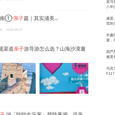
皇马
八年
南①·
亲子
篇｜其实浦美...
越是
世的
经
2026-08-07
长鑫
耍，
规渠道
亲子
游导游怎么选？山海沙漠遛
因严
被罢
乌克
F1
子
IP「哒哒欢乐家」登陆巢湖，温泉