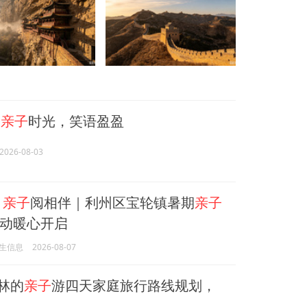
的
亲子
时光，笑语盈盈
2026-08-03
期
亲子
阅相伴｜利州区宝轮镇暑期
亲子
动暖心开启
生信息
2026-08-07
林的
亲子
游四天家庭旅行路线规划，