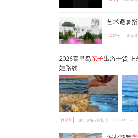
艺术避暑指
网易号
新浪财
2026秦皇岛
亲子
出游干货 正
娃路线
网易号
旅行攻略定制指南
2026-08-05
深业商管
亲