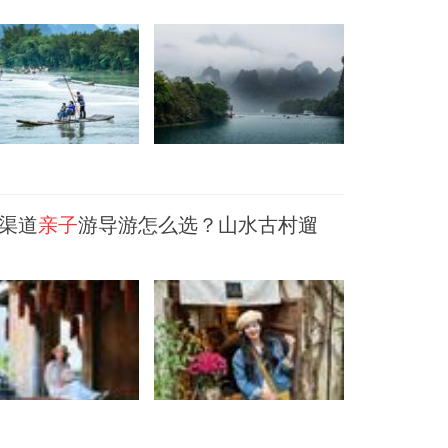
规渠道
亲子
游导游怎么选？山水古村遛