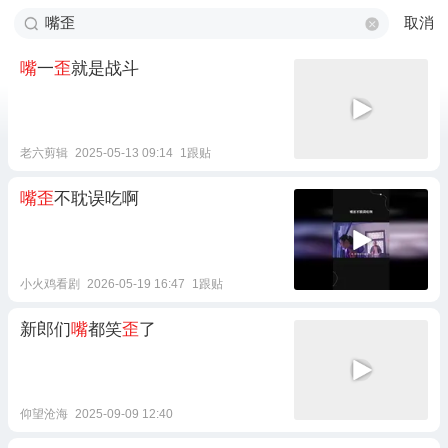
取消
嘴
一
歪
就是战斗
老六剪辑
2025-05-13 09:14
1跟贴
嘴歪
不耽误吃啊
小火鸡看剧
2026-05-19 16:47
1跟贴
新郎们
嘴
都笑
歪
了
仰望沧海
2025-09-09 12:40