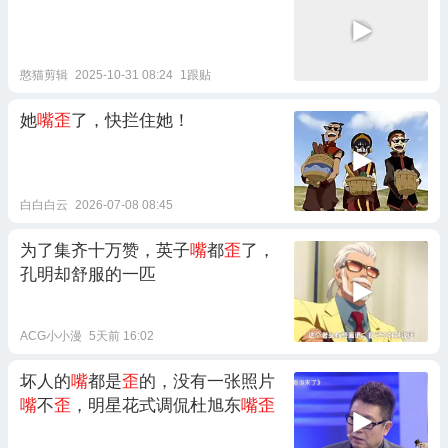
憨猫剪辑
2025-10-31 08:24
1跟贴
她
嘴歪
了，快拦住她！
白白白云
2026-07-08 08:45
为了集齐十万赞，英子
嘴
都
歪
了，
孔明却舒服的一匹
ACG小小漫
5天前 16:02
坏人的
嘴
都是
歪
的，没有一张照片
嘴
不
歪
，明星花式调侃杜旭东
嘴歪