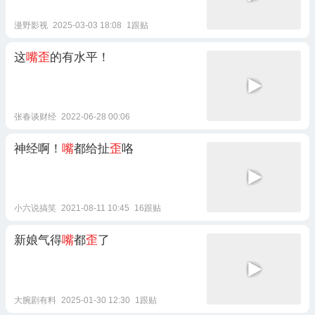
漫野影视
2025-03-03 18:08
1跟贴
这
嘴歪
的有水平！
张春谈财经
2022-06-28 00:06
神经啊！
嘴
都给扯
歪
咯
小六说搞笑
2021-08-11 10:45
16跟贴
新娘气得
嘴
都
歪
了
大腕剧有料
2025-01-30 12:30
1跟贴