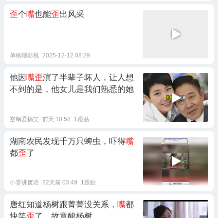
歪
个
嘴
也能
歪
出风采
单格聊影视
2025-12-12 08:29
他因
嘴歪
演了半辈子坏人，让人想
不到的是，他女儿是我们熟悉的她
空锅爱搞笑
前天 10:58
1跟贴
湖南农民发现千万只蜱虫，吓得
嘴
都
歪
了
小雯讲废话
22天前 03:49
1跟贴
唐红知道杨树跟菁菁没关系，
嘴
都
快笑
歪
了，故意酸杨树