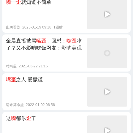
嘴
一
歪
就知道不简单
山鸡看剧
2025-01-19 09:18
1跟贴
金晨直播被骂
嘴歪
，回怼：
嘴歪
咋
了？又不影响吃饭网友：影响美观
时尚蓝
2021-03-22 21:15
嘴歪
之人 爱撒谎
运来算命堂
2022-01-02 06:56
这
嘴
都乐
歪
了