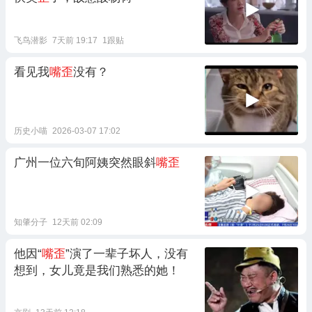
飞鸟潜影
7天前 19:17
1跟贴
看见我
嘴歪
没有？
历史小喵
2026-03-07 17:02
广州一位六旬阿姨突然眼斜
嘴歪
知肇分子
12天前 02:09
他因“
嘴歪
”演了一辈子坏人，没有
想到，女儿竟是我们熟悉的她！