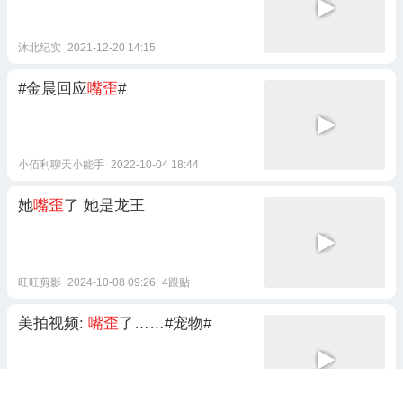
沐北纪实
2021-12-20 14:15
#金晨回应
嘴歪
#
小佰利聊天小能手
2022-10-04 18:44
她
嘴歪
了 她是龙王
旺旺剪影
2024-10-08 09:26
4跟贴
美拍视频:
嘴歪
了……#宠物#
美拍萌宠
2020-03-31 06:24