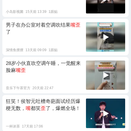
小岛影视菌
15天前 13:39
1跟贴
男子在办公室对着空调吹结果
嘴歪
了
深情鱼摆摆
13天前 09:09
1跟贴
28岁小伙直吹空调午睡，一觉醒来
脸麻
嘴歪
音乐下午茶官方
20天前 22:47
狂笑！侯智元吐槽奇葩面试经历爆
梗无数，
嘴
都笑
歪
了，爆燃全场！
一杯浓茶
17天前 17:06