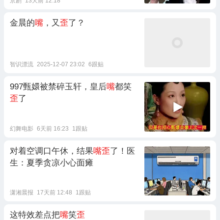
京剧
13天前 12:18
金晨的
嘴
，又
歪
了？
智识漂流
2025-12-07 23:02
6跟贴
997甄嬛被禁碎玉轩，皇后
嘴
都笑
歪
了
幻舞电影
6天前 16:23
1跟贴
对着空调口午休，结果
嘴歪
了！医
生：夏季贪凉小心面瘫
潇湘晨报
17天前 12:48
1跟贴
这特效差点把
嘴
笑
歪