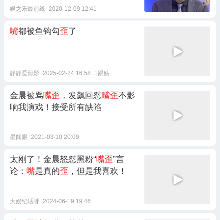
娱之乐最前线
2020-12-09 12:41
嘴
都被鱼钩勾
歪
了
静静爱剪影
2025-02-24 16:58
1跟贴
金晨被骂
嘴歪
，发飙回怼
嘴歪
不影
响我演戏！接受所有缺陷
星闻眼
2021-03-10 20:09
太刚了！金晨怒怼黑粉“
嘴歪
”言
论：
嘴
是真的
歪
，但是我喜欢！
大娱纪话呀
2024-06-19 19:46