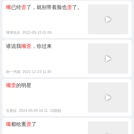
嘴
已经
歪
了，就别带着脸也
歪
了。
球球先生
2022-05-15 01:05
谁说我
嘴歪
，你过来
孙一书场
2021-12-23 11:45
嘴歪
的明星
古那拉
2024-05-05 16:11
10跟贴
嘴
都给熏
歪
了