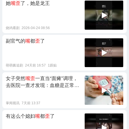
她
嘴歪
了，她是龙王
烧鸡看剧
2026-04-24 08:56
副官气的
嘴
都
歪
了
萌萌酱追剧
24天前 16:57
1跟贴
女子突然
嘴歪
一直当“面瘫”调理，
去医院一查才发现：血糖是正常人
的4倍
掌闻视讯
7天前 13:37
有这么个媳妇
嘴
都
歪
了