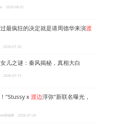
w
2026-08-01
过最疯狂的决定就是请周德华来演
渡
2026-07-26
胜女儿之谜：秦风揭秘，真相大白
2026-07-15
Stussy x
渡边
淳弥"新联名曝光，
eme情报网
2026-07-24