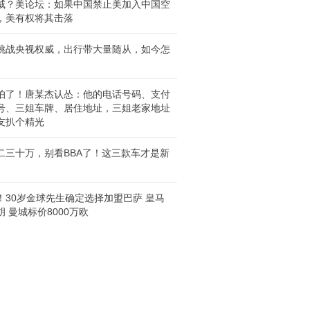
威？美论坛：如果中国禁止美加入中国空
，美有权将其击落
挑战央视权威，出行带大量随从，如今怎
怕了！唐某杰认怂：他的电话号码、支付
号、三姐车牌、居住地址，三姐老家地址
友扒个精光
二三十万，别看BBA了！这三款车才是新
！30岁金球先生确定选择加盟巴萨 皇马
胡 曼城标价8000万欧