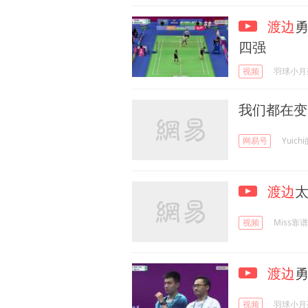
渡边
四强
视频
羽球小月
我们都在变
网易号
Yuic
渡边
视频
Miss靠谱
渡边
勇
视频
羽球小月