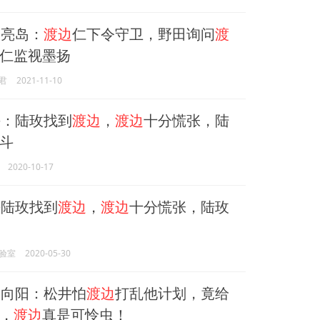
亮岛：
渡边
仁下令守卫，野田询问
渡
仁监视墨扬
君
2021-11-10
：陆玫找到
渡边
，
渡边
十分慌张，陆
斗
2020-10-17
陆玫找到
渡边
，
渡边
十分慌张，陆玫
验室
2020-05-30
向阳：松井怕
渡边
打乱他计划，竟给
，
渡边
真是可怜虫！