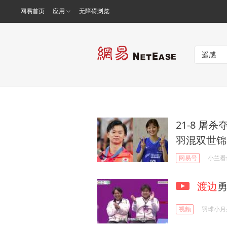
网易首页
应用
无障碍浏览
21-8 屠杀
羽混双世锦
网易号
小兰看
渡边
视频
羽球小月