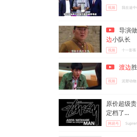
视频
我在途中
导演做
边
小队长
视频
十一影客
渡边
视频
泥塑动物
原价超级贵！"
定档了...
网易号
Supr