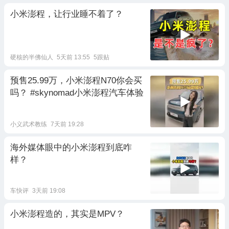
小米澎程，让行业睡不着了？
硬核的半佛仙人
5天前 13:55
5跟贴
预售25.99万，小米澎程N70你会买
吗？ #skynomad小米澎程汽车体验
小义武术教练
7天前 19:28
海外媒体眼中的小米澎程到底咋
样？
车快评
3天前 19:08
小米澎程造的，其实是MPV？