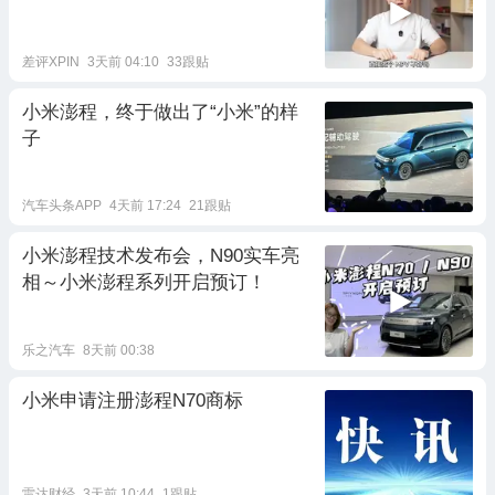
差评XPIN
3天前 04:10
33跟贴
小米澎程，终于做出了“小米”的样
子
汽车头条APP
4天前 17:24
21跟贴
小米澎程技术发布会，N90实车亮
相～小米澎程系列开启预订！
乐之汽车
8天前 00:38
小米申请注册澎程N70商标
雷达财经
3天前 10:44
1跟贴