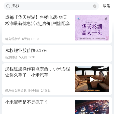
取消
成都【华天杉湖】售楼电话-华天·
杉湖最新优惠活动_房价|户型|配套
新房观察站
6天前 12:10
永杉锂业股价跌6.17%
新浪财经
5天前 09:31
澎程这波操作有点东西，小米澎程
让你久等了，小米汽车
娱乐侠女玉娇龙
8小时前
14跟贴
小米澎程是不是疯了？