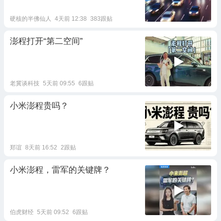
硬核的半佛仙人
4天前 12:38
383跟贴
澎程打开“第二空间”
老冀谈科技
5天前 09:55
6跟贴
小米澎程贵吗？
郑谊
8天前 16:52
2跟贴
小米澎程，雷军的关键牌？
伯虎财经
5天前 09:52
6跟贴