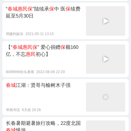
“
春城惠民保
”陆续承
保
中 医
保
续费
延至5月30日
邓建利娱乐
2021-05-11 13:15
【“
春城惠民保
” 爱心捐赠
保
额160
亿，不忘
惠民
初心】
8099999街头巷尾
2022-08-09 22:20
春城
江湖：贤哥与榆树木子强
琴闻书话
6天前 20:26
长春暑期避暑旅行攻略，22度北国
春城
慢游