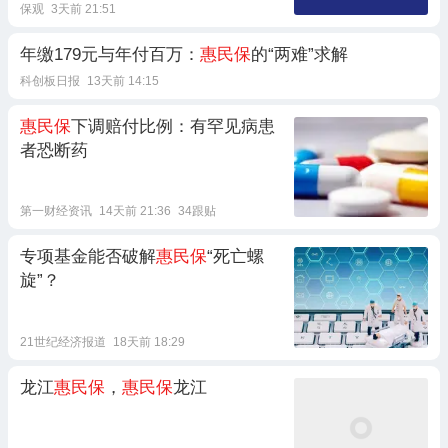
保观
3天前 21:51
年缴179元与年付百万：
惠民保
的“两难”求解
科创板日报
13天前 14:15
惠民保
下调赔付比例：有罕见病患
者恐断药
第一财经资讯
14天前 21:36
34跟贴
专项基金能否破解
惠民保
“死亡螺
旋”？
21世纪经济报道
18天前 18:29
龙江
惠民保
，
惠民保
龙江