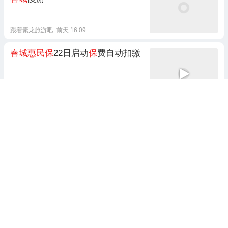
跟着素龙旅游吧
前天 16:09
春城惠民保
22日启动
保
费自动扣缴
8099999街头巷尾
2022-08-09 19:33
2024年度“
春城惠民保
”今日上线
8099999街头巷尾
2024-07-09 19:23
2026㊖重庆滨江
春城
元启售楼处-
重庆滨江
春城
元启官方首页网站-重
庆滨江
春城
元启百度百科-重庆焦点
✦AI热搜