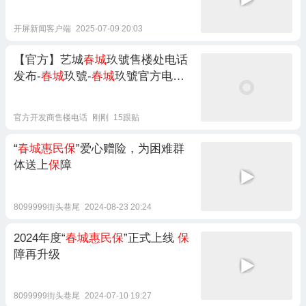
开屏新闻客户端
2025-07-09 20:03
【官方】艺城
春城
玖號售楼处电话
发布-
春城
玖號-
春城
玖號官方电话-
户型-价格-地址-楼盘详情-艺城
春城
玖號，昆明一环城央改善人居作品
官方开发商售楼电话
刚刚
15跟贴
“
春城惠民保
”爱心赠险，为困难群
体送上
保
障
8099999街头巷尾
2024-08-23 20:24
2024年度“
春城惠民保
”正式上线
保
障再升级
8099999街头巷尾
2024-07-10 19:27