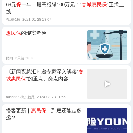
69元
保
一年，最高报销100万元！“
春城惠民保
”正式上
线
春城晚报
2021-01-28 18:07
惠民保
的现实考验
财闻
3天前 20:13
《新闻夜总汇》邀专家深入解读“
春
城惠民保
”的重点、亮点内容
8099999街头巷尾
2024-08-23 11:55
播客更新｜
惠民保
，到底还能走多
远？