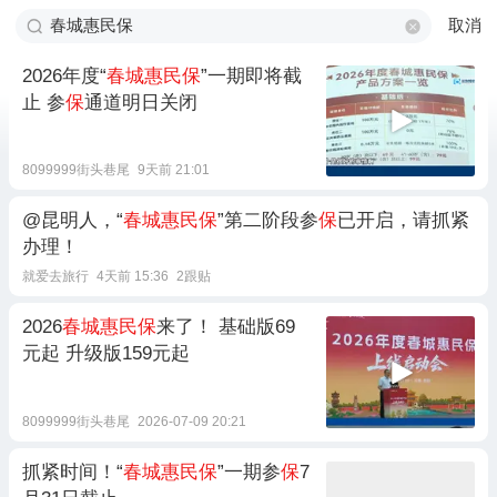
取消
2026年度“
春城惠民保
”一期即将截
止 参
保
通道明日关闭
8099999街头巷尾
9天前 21:01
@昆明人，“
春城惠民保
”第二阶段参
保
已开启，请抓紧
办理！
就爱去旅行
4天前 15:36
2跟贴
2026
春城惠民保
来了！ 基础版69
元起 升级版159元起
8099999街头巷尾
2026-07-09 20:21
抓紧时间！“
春城惠民保
”一期参
保
7