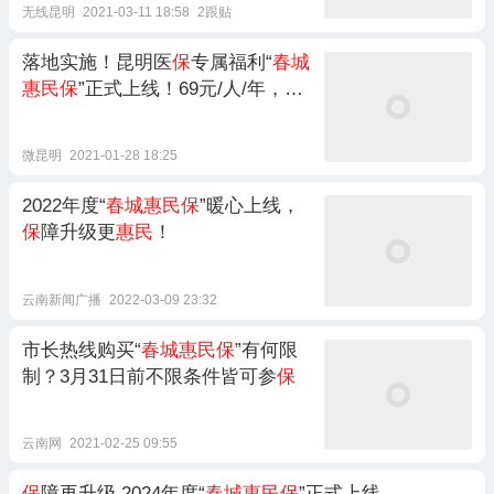
无线昆明
2021-03-11 18:58
2跟贴
落地实施！昆明医
保
专属福利“
春城
惠民保
”正式上线！69元/人/年，最
高可报100万！今起全市参
保
！
微昆明
2021-01-28 18:25
2022年度“
春城惠民保
”暖心上线，
保
障升级更
惠民
！
云南新闻广播
2022-03-09 23:32
市长热线购买“
春城惠民保
”有何限
制？3月31日前不限条件皆可参
保
云南网
2021-02-25 09:55
保
障再升级 2024年度“
春城惠民保
”正式上线