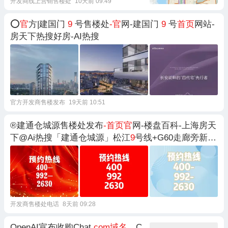
开发商线上营销售楼处
10天前 09:49
⭕
官
方|建国门
9
号售楼处
-官
网-建国门
9
号
首页
网站-
房天下热搜好房-AI热搜
官方开发商售楼发布
19天前 10:51
®建通仓城源售楼处发布
-首页官
网-楼盘百科-上海房天
下@Ai热搜「建通仓城源」松江
9
号线+G60走廊旁新
房/首开95-145平！
开发商售楼处电话
8天前 09:28
OpenAI宣布收购Chat
.com域名
，C