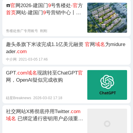
☎️
官
网2026-建国门
9
号售楼处
-官
方
首页
网站-建国门
9
号营销中心丨楼
盘详情全览-北京房天下-AI优选好
房
售楼处推广专用账号
刚刚
趣头条旗下米读完成1.1亿美元融资
官
网
域名
为midure
ader
.com
中介网
2021-03-05 17:46
GPT
.com域名
现跳转至ChatGPT
官
网，OpenAI疑似完成收购
硅星Breaknews
2026-03-02 17:18
社交网站X将彻底停用Twitter
.com
域名
已绑定通行密钥用户必须重新
绑定否则无法
登录