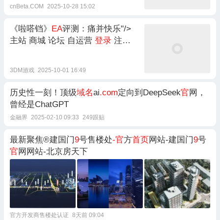
cnBeta.COM
2025-10-28 15:02
《啦嗒铛》
EA
评测：痛并快乐"/>
主站 商城 论坛 自运营
登录
注册
《啦嗒铛》
EA
评测：痛并快乐 旌
影 2025-10-01 返回专栏
首页
作
3DM游戏
2025-10-01 16:49
者：...
历史性一刻！顶级
域名
ai
.com
定向到DeepSeek
官
网，
曾经是ChatGPT
金融界
2025-02-10 09:33
249跟贴
最新聚焦®建国门
9
号售楼处
-官
方
首页
网站-建国门
9
号
官
网网站-北京房天下
官方开发商售楼处认证
8天前 09:04