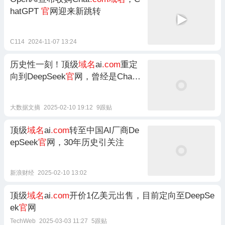
hatGPT
官
网迎来新跳转
C114
2024-11-07 13:24
历史性一刻！顶级
域名
ai
.com
重定
向到DeepSeek
官
网，曾经是ChatG
PT
大数据文摘
2025-02-10 19:12
9跟贴
顶级
域名
ai
.com
转至中国AI厂商De
epSeek
官
网，30年历史引关注
新浪财经
2025-02-10 13:02
顶级
域名
ai
.com
开价1亿美元出售，目前定向至DeepSe
ek
官
网
TechWeb
2025-03-03 11:27
5跟贴