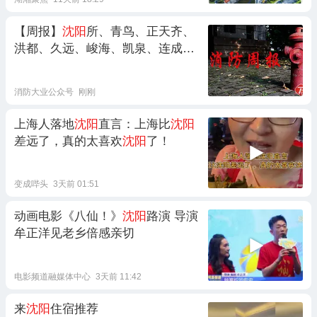
【周报】
沈阳
所、青鸟、正天齐、
洪都、久远、峻海、凯泉、连成、
胜泽等发布最新动态
消防大业公众号
刚刚
上海人落地
沈阳
直言：上海比
沈阳
差远了，真的太喜欢
沈阳
了！
变成哔头
3天前 01:51
动画电影《八仙！》
沈阳
路演 导演
牟正洋见老乡倍感亲切
电影频道融媒体中心
3天前 11:42
来
沈阳
住宿推荐