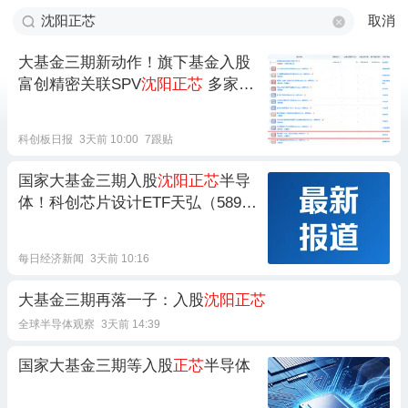
取消
大基金三期新动作！旗下基金入股
富创精密关联SPV
沈阳正芯
多家央
企、地方国资亦加码
科创板日报
3天前 10:00
7跟贴
国家大基金三期入股
沈阳正芯
半导
体！科创芯片设计ETF天弘（5890
70）标的指数盘中大涨超3%
每日经济新闻
3天前 10:16
大基金三期再落一子：入股
沈阳正芯
全球半导体观察
3天前 14:39
国家大基金三期等入股
正芯
半导体